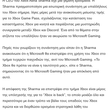
Η CEO του Xbox Asha Sharma είχε μια γεμάτη εβδομάδα. Η
Sharma πραγματοποίησε μια εσωτερική συνάντηση με υπαλλήλους
του Xbox σήμερα, λίγες μέρες μετά την ανακοίνωση μείωσης τιμής
για το Xbox Game Pass, σχολιάζοντας την κατάσταση του
καταστήματος Xbox για κινητά και πειράζοντας μια μυστηριώδη
συνεργασία μεταξύ Xbox και Discord. Ένα από τα θέματα στην
ατζέντα του υπαλλήλου ήταν να ακυρώσει το Microsoft Gaming.
Πηγές που γνωρίζουν τη συνάντηση μου είπαν ότι η Sharma
ανακοίνωσε ότι η Microsoft θα επιστρέψει στη χρήση του Xbox στο
τμήμα τυχερών παιχνιδιών της, αντί του Microsoft Gaming. «Το
Xbox θα πρέπει να είναι η ταυτότητά μας», είπε ο Sharma,
σημειώνοντας ότι το Microsoft Gaming ήταν μια απόκλιση από
αυτό.
Η απόφαση της Sharma να επιστρέψει στο τμήμα Xbox είναι μέρος
της υπόσχεσής της για το “Xbox is back”, το οποίο μοιάζει όλο και
περισσότερο με έναν τρόπο να βάλει τους οπαδούς του Xbox
πρώτα και να διορθώσει ορισμένα στρατηγικά λάθη του