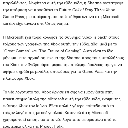
παρελθόντος. Νωρίτερα αυτή την εβδομάδα, η Sharma αντέστρεψε
την απόφαση να προσθέσει το Future
Call of Duty
Τίτλοι Xbox
Game Pass, μια απόφαση που συζητήθηκε έντονα στη Microsoft
και δεν είχε κανένα απολύτως νόημα.
Η Microsoft έχει τώρα κολλήσει το σύνθημα “Xbox is back” στους
τοίχους των γραφείων της Xbox αυτήν την εβδομάδα, μαζί με τα
“Great Games” και “The Future of Gaming”. Αυτό είναι το ίδιο
μήνυμα με το αρχικό σημείωμα της Sharma προς τους υπαλλήλους
του Xbox τον Φεβρουάριο, μέρος της πρώιμης δουλειάς της για να
αφήσει σημάδι με μεγάλες αποφάσεις για το Game Pass και την
πλατφόρμα Xbox.
Το νέο λογότυπο του Xbox άρχισε επίσης να εμφανίζεται στην
πανεπιστημιούπολη της Microsoft αυτή την εβδομάδα, ενόψει της
έκθεσης Xbox τον Ιούνιο. Είναι πολύ λιγότερο επίπεδο από το
τρέχον λογότυπο, με εφέ γυαλιού. Κατανοώ ότι η Microsoft
χρησιμοποιεί επίσης αυτό το νέο λογότυπο με ορισμένα από τα
εσωτερικά υλικά της Project Helix.