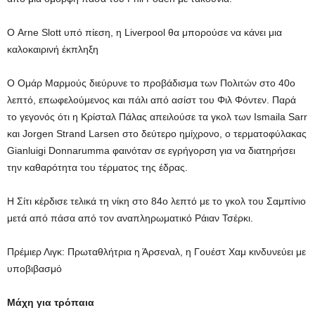
Ο Arne Slott υπό πίεση, η Liverpool θα μπορούσε να κάνει μια
καλοκαιρινή έκπληξη
Ο Ομάρ Μαρμούς διεύρυνε το προβάδισμα των Πολιτών στο 40ο
λεπτό, επωφελούμενος και πάλι από ασίστ του Φιλ Φόντεν. Παρά
το γεγονός ότι η Κρίσταλ Πάλας απειλούσε τα γκολ των Ismaila Sarr
και Jorgen Strand Larsen στο δεύτερο ημίχρονο, ο τερματοφύλακας
Gianluigi Donnarumma φαινόταν σε εγρήγορση για να διατηρήσει
την καθαρότητα του τέρματος της έδρας.
Η Σίτι κέρδισε τελικά τη νίκη στο 84ο λεπτό με το γκολ του Σαμπίνιο
μετά από πάσα από τον αναπληρωματικό Ράιαν Τσέρκι.
Πρέμιερ Λιγκ: Πρωταθλήτρια η Άρσεναλ, η Γουέστ Χαμ κινδυνεύει με
υποβιβασμό
Μάχη για τρόπαια