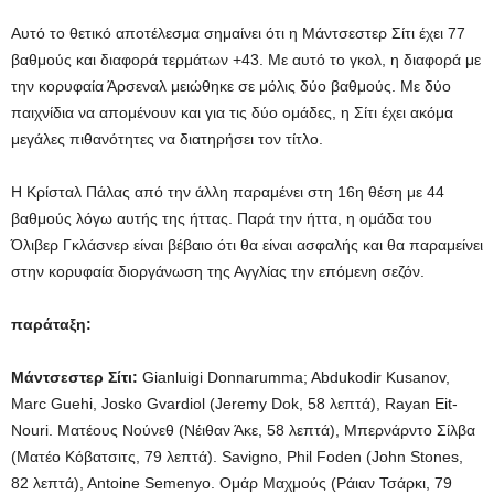
Αυτό το θετικό αποτέλεσμα σημαίνει ότι η Μάντσεστερ Σίτι έχει 77
βαθμούς και διαφορά τερμάτων +43. Με αυτό το γκολ, η διαφορά με
την κορυφαία Άρσεναλ μειώθηκε σε μόλις δύο βαθμούς. Με δύο
παιχνίδια να απομένουν και για τις δύο ομάδες, η Σίτι έχει ακόμα
μεγάλες πιθανότητες να διατηρήσει τον τίτλο.
Η Κρίσταλ Πάλας από την άλλη παραμένει στη 16η θέση με 44
βαθμούς λόγω αυτής της ήττας. Παρά την ήττα, η ομάδα του
Όλιβερ Γκλάσνερ είναι βέβαιο ότι θα είναι ασφαλής και θα παραμείνει
στην κορυφαία διοργάνωση της Αγγλίας την επόμενη σεζόν.
παράταξη:
Μάντσεστερ Σίτι:
Gianluigi Donnarumma; Abdukodir Kusanov,
Marc Guehi, Josko Gvardiol (Jeremy Dok, 58 λεπτά), Rayan Eit-
Nouri. Ματέους Νούνεθ (Νέιθαν Άκε, 58 λεπτά), Μπερνάρντο Σίλβα
(Ματέο Κόβατσιτς, 79 λεπτά). Savigno, Phil Foden (John Stones,
82 λεπτά), Antoine Semenyo. Ομάρ Μαχμούς (Ράιαν Τσάρκι, 79