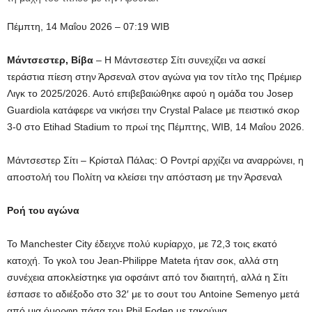
Πέμπτη, 14 Μαΐου 2026 – 07:19 WIB
Μάντσεστερ, Βίβα
– Η Μάντσεστερ Σίτι συνεχίζει να ασκεί
τεράστια πίεση στην Άρσεναλ στον αγώνα για τον τίτλο της Πρέμιερ
Λιγκ το 2025/2026. Αυτό επιβεβαιώθηκε αφού η ομάδα του Josep
Guardiola κατάφερε να νικήσει την Crystal Palace με πειστικό σκορ
3-0 στο Etihad Stadium το πρωί της Πέμπτης, WIB, 14 Μαΐου 2026.
Μάντσεστερ Σίτι – Κρίσταλ Πάλας: Ο Ροντρί αρχίζει να αναρρώνει, η
αποστολή του Πολίτη να κλείσει την απόσταση με την Άρσεναλ
Ροή του αγώνα
Το Manchester City έδειχνε πολύ κυρίαρχο, με 72,3 τοις εκατό
κατοχή. Το γκολ του Jean-Philippe Mateta ήταν σοκ, αλλά στη
συνέχεια αποκλείστηκε για οφσάιντ από τον διαιτητή, αλλά η Σίτι
έσπασε το αδιέξοδο στο 32′ με το σουτ του Antoine Semenyo μετά
από μια όμορφη πάσα του Phil Foden με τακούνια.