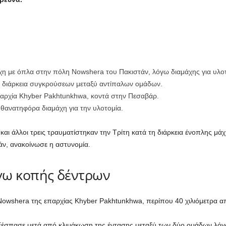
η με όπλα στην πόλη Nowshera του Πακιστάν, λόγω διαμάχης για υλο
τη διάρκεια συγκρούσεων μεταξύ αντίπαλων ομάδων.
παρχία Khyber Pakhtunkhwa, κοντά στην Πεσαβάρ.
 θανατηφόρα διαμάχη για την υλοτομία.
ι άλλοι τρεις τραυματίστηκαν την Τρίτη κατά τη διάρκεια ένοπλης μά
άν, ανακοίνωσε η αστυνομία.
γω κοπής δέντρων
Nowshera της επαρχίας Khyber Pakhtunkhwa, περίπου 40 χιλιόμετρα 
ξέσπασε μετά από κλιμάκωση της έντασης μεταξύ των δύο ομάδων λόγ