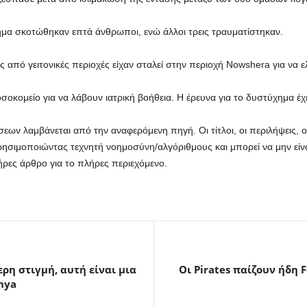
ημα σκοτώθηκαν επτά άνθρωποι, ενώ άλλοι τρεις τραυματίστηκαν.
 από γειτονικές περιοχές είχαν σταλεί στην περιοχή Nowshera για να 
οκομείο για να λάβουν ιατρική βοήθεια. Η έρευνα για το δυστύχημα έχει
ων λαμβάνεται από την αναφερόμενη πηγή. Οι τίτλοι, οι περιλήψεις, οι 
ρησιμοποιώντας τεχνητή νοημοσύνη/αλγόριθμους και μπορεί να μην είνα
ρες άρθρο για το πλήρες περιεχόμενο.
τερη στιγμή, αυτή είναι μια
Οι Pirates παίζουν ήδη F
hya