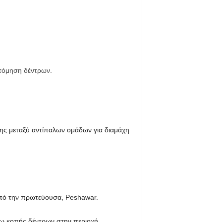
τόμηση δέντρων.
χης μεταξύ αντίπαλων ομάδων για διαμάχη
από την πρωτεύουσα, Peshawar.
ω κοπής δέντρων στην περιοχή.