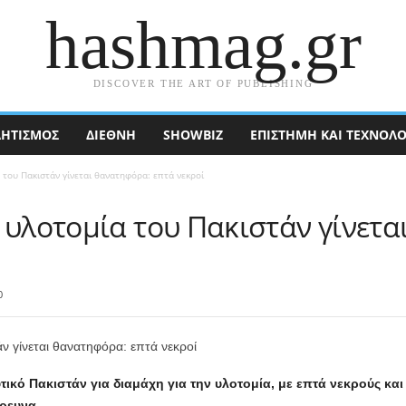
hashmag.gr
DISCOVER THE ART OF PUBLISHING
ΗΤΙΣΜΟΣ
ΔΙΕΘΝΉ
SHOWBIZ
ΕΠΙΣΤΉΜΗ ΚΑΙ ΤΕΧΝΟΛΟ
 του Πακιστάν γίνεται θανατηφόρα: επτά νεκροί
 υλοτομία του Πακιστάν γίνετ
0
ικό Πακιστάν για διαμάχη για την υλοτομία, με επτά νεκρούς και
ρευνα.