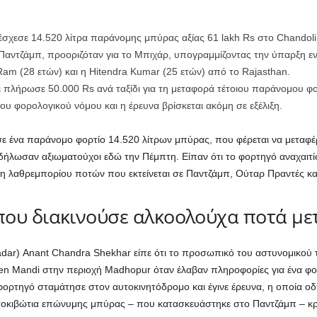
έσχεσε 14.520 λίτρα παράνομης μπύρας αξίας 61 lakh Rs στο Chandoli
αντζάμπ, προοριζόταν για το Μπιχάρ, υπογραμμίζοντας την ύπαρξη εν
m (28 ετών) και η Hitendra Kumar (25 ετών) από το Rajasthan.
 πλήρωσε 50.000 Rs ανά ταξίδι για τη μεταφορά τέτοιου παράνομου φο
του φορολογικού νόμου και η έρευνα βρίσκεται ακόμη σε εξέλιξη.
ε ένα παράνομο φορτίο 14.520 λίτρων μπύρας, που φέρεται να μεταφέ
λωσαν αξιωματούχοι εδώ την Πέμπτη. Είπαν ότι το φορτηγό αναχαιτί
ση λαθρεμπορίου ποτών που εκτείνεται σε Παντζάμπ, Ούταρ Πραντές κα
ου διακινούσε αλκοολούχα ποτά με
ar) Anant Chandra Shekhar είπε ότι το προσωπικό του αστυνομικού τ
een Mandi στην περιοχή Madhopur όταν έλαβαν πληροφορίες για ένα 
φορτηγό σταμάτησε στον αυτοκινητόδρομο και έγινε έρευνα, η οποία ο
τοκιβώτια επώνυμης μπύρας – που κατασκευάστηκε στο Παντζάμπ – κρ