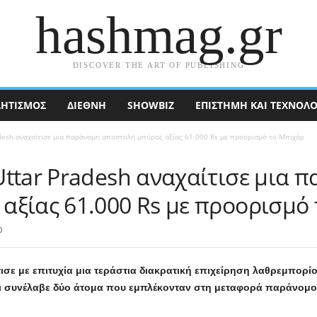
hashmag.gr
DISCOVER THE ART OF PUBLISHING
ΗΤΙΣΜΟΣ
ΔΙΕΘΝΉ
SHOWBIZ
ΕΠΙΣΤΉΜΗ ΚΑΙ ΤΕΧΝΟΛΟ
desh αναχαίτισε μια παράνομη αποστολή μπύρας αξίας 61.000 Rs με προορισμό το Μπιχάρ
Uttar Pradesh αναχαίτισε μια 
αξίας 61.000 Rs με προορισμό
0
τισε με επιτυχία μια τεράστια διακρατική επιχείρηση λαθρεμπορ
ι συνέλαβε δύο άτομα που εμπλέκονταν στη μεταφορά παράνομου