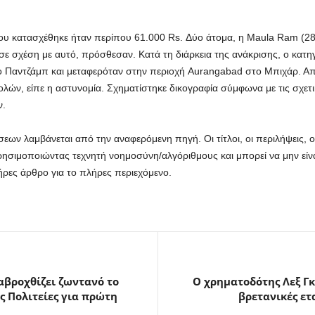
που κατασχέθηκε ήταν περίπου 61.000 Rs. Δύο άτομα, η Maula Ram (28) 
 σε σχέση με αυτό, πρόσθεσαν. Κατά τη διάρκεια της ανάκρισης, ο κατη
ο Παντζάμπ και μεταφερόταν στην περιοχή Aurangabad στο Μπιχάρ. Α
ολών, είπε η αστυνομία. Σχηματίστηκε δικογραφία σύμφωνα με τις σχετι
ν.
ων λαμβάνεται από την αναφερόμενη πηγή. Οι τίτλοι, οι περιλήψεις, οι 
ρησιμοποιώντας τεχνητή νοημοσύνη/αλγόριθμους και μπορεί να μην είνα
ρες άρθρο για το πλήρες περιεχόμενο.
βροχθίζει ζωντανό το
Ο χρηματοδότης Λεξ Γκ
ς Πολιτείες για πρώτη
βρετανικές ετα