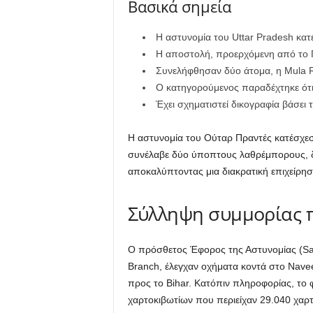
Βασικά σημεία
Η αστυνομία του Uttar Pradesh κατ
Η αποστολή, προερχόμενη από το Π
Συνελήφθησαν δύο άτομα, η Mula Ra
Ο κατηγορούμενος παραδέχτηκε ότι
Έχει σχηματιστεί δικογραφία βάσει 
Η αστυνομία του Ούταρ Πραντές κατέσχεσ
συνέλαβε δύο ύποπτους λαθρέμπορους, δή
αποκαλύπτοντας μια διακρατική επιχείρη
Σύλληψη συμμορίας π
Ο πρόσθετος Έφορος της Αστυνομίας (Sad
Branch, έλεγχαν οχήματα κοντά στο Nav
προς το Bihar. Κατόπιν πληροφορίας, το 
χαρτοκιβωτίων που περιείχαν 29.040 χαρ