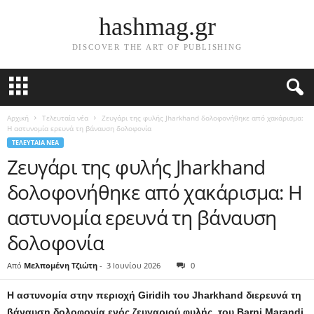
hashmag.gr
DISCOVER THE ART OF PUBLISHING
Αρχική
Τελευταία νέα
Ζευγάρι της φυλής Jharkhand δολοφονήθηκε από χακάρισμα:
Η αστυνομία ερευνά τη βάναυση δολοφονία
ΤΕΛΕΥΤΑΊΑ ΝΈΑ
Ζευγάρι της φυλής Jharkhand
δολοφονήθηκε από χακάρισμα: Η
αστυνομία ερευνά τη βάναυση
δολοφονία
Από
Μελπομένη Τζιώτη
-
3 Ιουνίου 2026
0
Η αστυνομία στην περιοχή Giridih του Jharkhand διερευνά τη
βάναυση δολοφονία ενός ζευγαριού φυλής, του Barni Marandi