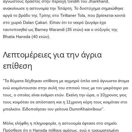
άγνωστους δράστες στην περιοχή Giridih του Jharkhand,
ανακοίνωσε η αστυνομία την Τετάρτη. Το δυστύχημα σημειώθηκε
αργά το βράδυ της Τρίτης στο Tiriltaner Tola, που βρίσκεται κοντά
στο χωριό Dalan Çakari. Είπαν ότι το νεκρό ζευγάρι έχει
ταυτοποιηθεί ως Barney Marandi (35 ετών) και ο σύζυγός της
Bhatia Hansda (40 ετών).
Λεπτομέρειες για την άγρια ​​
επίθεση
“Τα θύματα δέχθηκαν επίθεση με αιχμηρό όπλο από άγνωστα άτομα
ενώ κοιμόντουσαν στην αυλή του σπιτιού τους με τον μικρότερο γιο
τους, ο οποίος είναι ενάμισι ετών. Εκείνη την ώρα, ο 10χρονος γιος
τους κοιμόταν σε απόσταση και η 11χρονη κόρη τους κοιμόταν στο
μπαλκόνι. Ειδοποίησαν τον γείτονα DumnKhainribour”.
Μόλις ελήφθη η πληροφορία, η αστυνομία έφτασε στο σημείο.
Πρόσθεσε ότι η Hansda πέθανε αμέσως, ενώ η τραυματισμένη