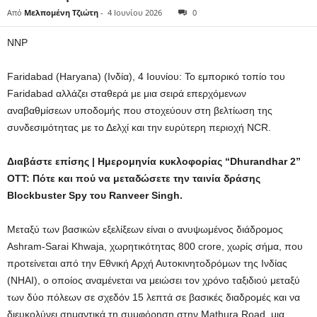
Από
Μελπομένη Τζιώτη
-
4 Ιουνίου 2026
0
NNP
Faridabad (Haryana) (Ινδία), 4 Ιουνίου: Το εμπορικό τοπίο του
Faridabad αλλάζει σταθερά με μια σειρά επερχόμενων
αναβαθμίσεων υποδομής που στοχεύουν στη βελτίωση της
συνδεσιμότητας με το Δελχί και την ευρύτερη περιοχή NCR.
Διαβάστε επίσης | Ημερομηνία κυκλοφορίας “Dhurandhar 2”
OTT: Πότε και πού να μεταδώσετε την ταινία δράσης
Blockbuster Spy του Ranveer Singh.
Μεταξύ των βασικών εξελίξεων είναι ο ανυψωμένος διάδρομος
Ashram-Sarai Khwaja, χωρητικότητας 800 crore, χωρίς σήμα, που
προτείνεται από την Εθνική Αρχή Αυτοκινητοδρόμων της Ινδίας
(NHAI), ο οποίος αναμένεται να μειώσει τον χρόνο ταξιδιού μεταξύ
των δύο πόλεων σε σχεδόν 15 λεπτά σε βασικές διαδρομές και να
διευκολύνει σημαντικά τη συμφόρηση στην Mathura Road, μια