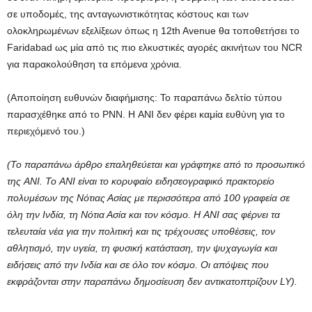
σε υποδομές, της ανταγωνιστικότητας κόστους και των
ολοκληρωμένων εξελίξεων όπως η 12th Avenue θα τοποθετήσει το
Faridabad ως μία από τις πιο ελκυστικές αγορές ακινήτων του NCR
για παρακολούθηση τα επόμενα χρόνια.
(Αποποίηση ευθυνών διαφήμισης: Το παραπάνω δελτίο τύπου
παρασχέθηκε από το PNN. Η ANI δεν φέρει καμία ευθύνη για το
περιεχόμενό του.)
(Το παραπάνω άρθρο επαληθεύεται και γράφτηκε από το προσωπικό
της ANI. Το ANI είναι το κορυφαίο ειδησεογραφικό πρακτορείο
πολυμέσων της Νότιας Ασίας με περισσότερα από 100 γραφεία σε
όλη την Ινδία, τη Νότια Ασία και τον κόσμο. Η ANI σας φέρνει τα
τελευταία νέα για την πολιτική και τις τρέχουσες υποθέσεις, τον
αθλητισμό, την υγεία, τη φυσική κατάσταση, την ψυχαγωγία και
ειδήσεις από την Ινδία και σε όλο τον κόσμο. Οι απόψεις που
εκφράζονται στην παραπάνω δημοσίευση δεν αντικατοπτρίζουν LY).