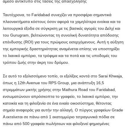
άμεσο αντίκτυπο στις τάσεις της απασχόλησης
Ταυτόχρονα, το Faridabad συνεχίζει να προσφέρει σημαντικά
πλεονεκτήματα κόστους όσον αφορά τα χαμηλότερα ενοίκια και τα
λειτουργικά έξοδα σε σύγκριση με τις βασικές αγορές του Δελχί και
του Gurugram, βελτιώνοντας τη συνολική δυνατότητα απόδοσης
επένδυσης (ROI) για τους πρώιμους εισερχόμενους. Αυτή η αύξηση
της εμπορικής δραστηριότητας αναμένεται επίσης να υποστηρίξει
το λιανικό εμπόριο, τα τρόφιμα και τα ποτά και τις υποδομές του
τρόπου ζωής στην άκρη του δρόμου.
Σε αυτό το εξελισσόμενο τοπίο, οι εξελίξεις κοντά στο Sarai Khwaja,
όπως η 12th Avenue του RPS Group, μια ανάπτυξη 16,5
στρεμμάτων μικτής χρήσης στην Mathura Road του Faridabad,
ενσωματώνουν απρόσκοπτα το γραφείο, το λιανικό εμπόριο, την
κατοικία και τη φιλοξενία σε ένα ενιαίο οικοσύστημα, θέτοντας
σημεία αναφοράς για αυτήν την αλλαγή. Ο πύργος γραφείων Grade
A εκτείνεται σε πάνω από 1 εκατομμύριο τετραγωνικά πόδια σε
πάνω από 500 γραφεία πωλήσεων και φιλοξενεί φημισμένες