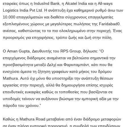
εταιρείες όπως η IndusInd Bank, η Alcatel India και η All-ways
Logistics India Pvt Ltd. Η ανάπτυξη έχει καθημερινό ρυθμό άνω των
10.000 επαγγελματιών και διαθέτει σύγχρονους επαγγελματίες
εξοπλισμένους χώρους με μεγαλύτερες πωλήσεις της Faridabad0.
ανέσεις, καθιστώντας το το πιο ολοκληρωμένο στην περιοχή. Ένας
προορισμός για επιχειρήσεις, τρόπο ζωής και ζωή στην πόλη.
Ο Aman Gupta, Διευθυντής του RPS Group, δήλωσε: “Ο
επερχόμενος διάδρομος αναμένεται να βελτιώσει σημαντικά την
προσβασιμότητα μεταξύ Δελχί και Φαρινταμπάντ, κάτι που θα
ενισχύσει άμεσα τη ζήτηση γραφείων κατά μήκος του δρόμου
Mathura. Αυτό όχι μόνο θα υποστηρίξει την ανάπτυξη θέσεων
εργασίας στην περιοχή, αλλά θα δημιουργήσει επίσης ισχυρές
επενδυτικές ευκαιρίες καθώς οι τοποθεσίες που βασίζονται σε
υποδομές τείνουν να αυξάνουν βιώσιμα την εμπορική αξία με την
πάροδο του χρόνου.”
Καθώς η Mathura Road μεταβαίνει από έναν διάδρομο μεταφορών
σε έναν πλήρη εμπορικό προορισμό, η συμβολή των επενδύσεων