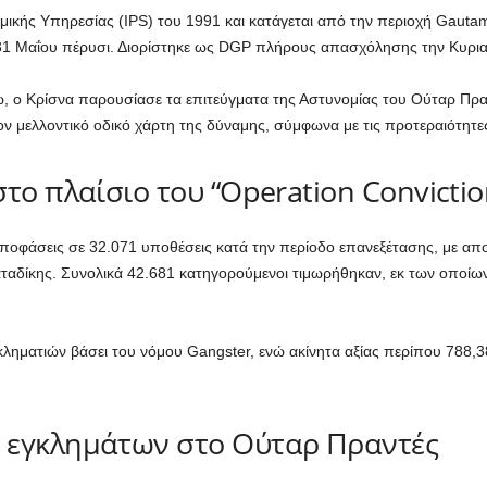
ομικής Υπηρεσίας (IPS) του 1991 και κατάγεται από την περιοχή Gaut
ς 31 Μαΐου πέρυσι. Διορίστηκε ως DGP πλήρους απασχόλησης την Κυρια
 ο Κρίσνα παρουσίασε τα επιτεύγματα της Αστυνομίας του Ούταρ Πραν
ον μελλοντικό οδικό χάρτη της δύναμης, σύμφωνα με τις προτεραιότητε
το πλαίσιο του “Operation Convictio
αποφάσεις σε 32.071 υποθέσεις κατά την περίοδο επανεξέτασης, με απ
αταδίκης. Συνολικά 42.681 κατηγορούμενοι τιμωρήθηκαν, εκ των οποίω
κληματιών βάσει του νόμου Gangster, ενώ ακίνητα αξίας περίπου 788,
 εγκλημάτων στο Ούταρ Πραντές