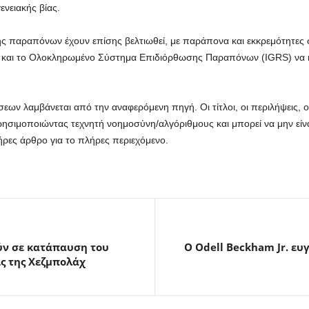
ενειακής βίας.
ης παραπόνων έχουν επίσης βελτιωθεί, με παράπονα και εκκρεμότητες σ
 και το Ολοκληρωμένο Σύστημα Επιδιόρθωσης Παραπόνων (IGRS) να 
ων λαμβάνεται από την αναφερόμενη πηγή. Οι τίτλοι, οι περιλήψεις, οι 
ρησιμοποιώντας τεχνητή νοημοσύνη/αλγόριθμους και μπορεί να μην είνα
ρες άρθρο για το πλήρες περιεχόμενο.
ύν σε κατάπαυση του
Ο Odell Beckham Jr. ευ
ς της Χεζμπολάχ