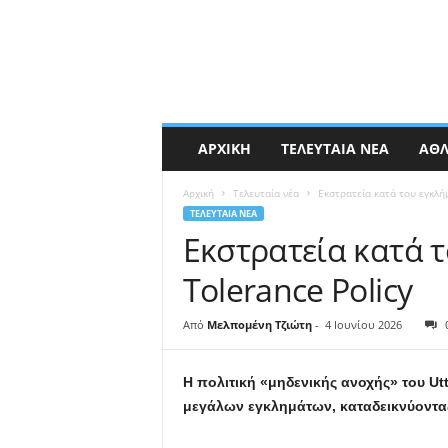
ΑΡΧΙΚΉ
ΤΕΛΕΥΤΑΊΑ ΝΈΑ
ΑΘΛ
Αρχική
Τελευταία νέα
Εκστρατεία κατά του εγκλήμ
ΤΕΛΕΥΤΑΊΑ ΝΈΑ
Εκστρατεία κατά τ
Tolerance Policy
Από
Μελπομένη Τζιώτη
-
4 Ιουνίου 2026
Η πολιτική «μηδενικής ανοχής» του U
μεγάλων εγκλημάτων, καταδεικνύοντας 