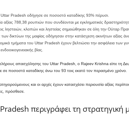
υ Uttar Pradesh οδήγησε σε ποσοστό καταδίκης 93% πέρυσι.
ία αξίας 788,38 ρουπιών που συνδέονται με εγκληματικές δραστηριότη
εις ληστειών, κλοπών και ληστείας σημειώθηκαν σε όλη την Ούταρ Πραν
 των δικτύων της μαφίας οδήγησαν στην κατάσχεση ακινήτων αξίας άνω
νομικά τμήματα του Uttar Pradesh έχουν βελτιώσει την ασφάλεια των γ
νδοοικογενειακής βίας.
λήρους απασχόλησης του Uttar Pradesh, ο Rajeev Krishna είπε τη Δευ
ε σε ποσοστό καταδίκης άνω του 93 τοις εκατό τον περασμένο χρόνο.
κατηγορούμενους και οι αρχές έχουν κατασχέσει περιουσία αξίας περί
ες, πρόσθεσε.
 Pradesh περιγράφει τη στρατηγική 