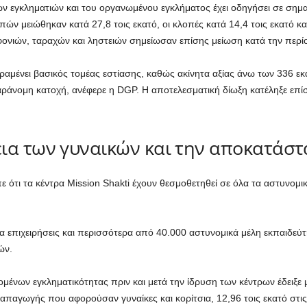
ων εγκληματιών και του οργανωμένου εγκλήματος έχει οδηγήσει σε ση
ών μειώθηκαν κατά 27,8 τοις εκατό, οι κλοπές κατά 14,4 τοις εκατό κ
φονιών, ταραχών και ληστειών σημείωσαν επίσης μείωση κατά την περί
αμένει βασικός τομέας εστίασης, καθώς ακίνητα αξίας άνω των 336 εκ
ράνομη κατοχή, ανέφερε η DGP. Η αποτελεσματική δίωξη κατέληξε επίσ
εια των γυναικών και την αποκατά
πε ότι τα κέντρα Mission Shakti έχουν θεσμοθετηθεί σε όλα τα αστυνομ
 επιχειρήσεις και περισσότερα από 40.000 αστυνομικά μέλη εκπαιδεύτη
ών.
μένων εγκληματικότητας πριν και μετά την ίδρυση των κέντρων έδειξε 
ς απαγωγής που αφορούσαν γυναίκες και κορίτσια, 12,96 τοις εκατό στι