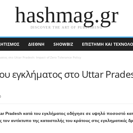
hashmag.gr
DISCOVER THE ART OF PUBLISHING
ΗΤΙΣΜΟΣ
ΔΙΕΘΝΉ
SHOWBIZ
ΕΠΙΣΤΉΜΗ ΚΑΙ ΤΕΧΝΟΛΟ
ατος στο Uttar Pradesh: Impact of Zero Tolerance Policy
ου εγκλήματος στο Uttar Prades
0
ttar Pradesh κατά του εγκλήματος οδήγησε σε υψηλό ποσοστό κα
τον αντίκτυπο της καταστολής του κράτους στις εγκληματικές δρ