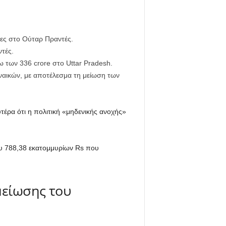
τες στο Ούταρ Πραντές.
τές.
 των 336 crore στο Uttar Pradesh.
υναικών, με αποτέλεσμα τη μείωση των
τέρα ότι η πολιτική «μηδενικής ανοχής»
που 788,38 εκατομμυρίων Rs που
μείωσης του