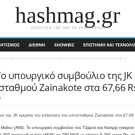
hashmag.gr
DISCOVER THE ART OF PUBLISHING
ΗΤΙΣΜΟΣ
ΔΙΕΘΝΉ
SHOWBIZ
ΕΠΙΣΤΉΜΗ ΚΑΙ ΤΕΧΝΟΛΟ
γικό συμβούλιο της JK εγκρίνει την επέκταση του υποσταθμού Zainakote στα 67,66 Rs Cr
Το υπουργικό συμβούλιο της JK 
ταθμού Zainakote στα 67,66 R
0
15 Μαΐου (ANI): Το υπουργικό συμβούλιο του Τζαμού και Κασμίρ ενέκρι
από 450 megavolt αμπέρ (MVA) σε 780 MVA με κόστος 6.766 crore Rs, 