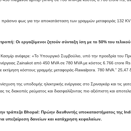
ο πράσινο φως για την αποκατάσταση των γραμμών μεταφοράς 132 KV
τροπή: Οι εργαζόμενοι ζητούν σύνταξη ίση με το 50% του τελικού
Κασμίρ ανέφερε: «Το Υπουργικό Συμβούλιο, υπό την προεδρία του Πρ
ενέργειας Zainakot από 450 MVA σε 780 MVA με κόστος 6.766 crore R
 εκτίμηση κόστους γραμμής μεταφοράς-Rawalpora. 780 MVA.” 25,47 δι
ίσχυση της υποδομής ηλεκτρικής ενέργειας στο Σριναγκάρ και τις γειτο
ς τις διακοπές ρεύματος και διασφαλίζοντας πιο αξιόπιστη και αποτε
ην τράπεζα Bhopal: Πρώην διευθυντής υποκαταστήματος της Indi
για υπεξαίρεση δανείων και κατάχρηση κεφαλαίων.