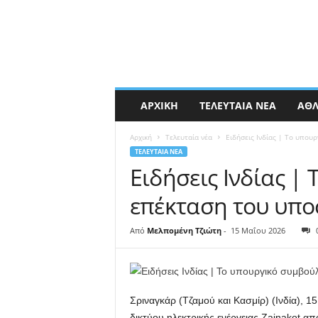
ΑΡΧΙΚΉ
ΤΕΛΕΥΤΑΊΑ ΝΈΑ
ΑΘΛ
Αρχική
Τελευταία νέα
Ειδήσεις Ινδίας | Το υπουρ
ΤΕΛΕΥΤΑΊΑ ΝΈΑ
Ειδήσεις Ινδίας | 
επέκταση του υποσ
Από
Μελπομένη Τζιώτη
-
15 Μαΐου 2026
Σριναγκάρ (Τζαμού και Κασμίρ) (Ινδία), 
δικτύου ηλεκτρικής ενέργειας Zainakot 