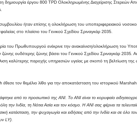
 τη δημιουργία έργου 800 TPD Ολοκληρωμένης Διαχείρισης Στερεών Απ
.
υμβουλίου ήταν επίσης η ολοκλήρωση του υποπεριφερειακού νοσοκομε
αλείας στο πλαίσιο του Γενικού Σχεδίου Σριναγκάρ 2035.
ρία του Πρωθυπουργού ενέκρινε την ανακαίνιση/ολοκλήρωση του Υποπ
ζώνης ουδέτερης ζώνης βάσει του Γενικού Σχεδίου Σριναγκάρ 2035. Α
άλιση καλύτερης παροχής υπηρεσιών υγείας με σκοπό τη βελτίωση της 
 έθεσε τον θεμέλιο λίθο για την αποκατάσταση του ιστορικού Marshahi
φτηκε από το προσωπικό της ANI. Το ANI είναι το κορυφαίο ειδησεογρ
η την Ινδία, τη Νότια Ασία και τον κόσμο. Η ANI σας φέρνει τα τελευταία
υσική κατάσταση, την ψυχαγωγία και ειδήσεις από την Ινδία και σε όλο τ
υν LY).