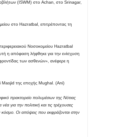
οβλήτων (ISWM) στο Achan, στο Srinagar,
ίου στο Hazratbal, επιτρέποντας τη
εριφερειακού Νοσοκομείου Hazratbal
υτή η απόφαση λήφθηκε για την ενίσχυση
φροντίδας των ασθενών», ανέφερε η
 Masjid της εποχής Mughal. (Ani)
αφικό πρακτορείο πολυμέσων της Νότιας
 νέα για την πολιτική και τις τρέχουσες
ον κόσμο. Οι απόψεις που εκφράζονται στην