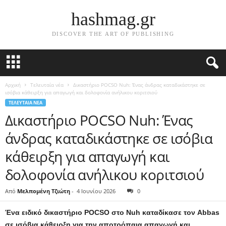
hashmag.gr
DISCOVER THE ART OF PUBLISHING
Αρχική
Τελευταία νέα
Δικαστήριο POCSO Nuh: Ένας άνδρας καταδικάστηκε σε
ισόβια κάθειρξη για απαγωγή και δολοφονία ανήλικου κοριτσιού
ΤΕΛΕΥΤΑΊΑ ΝΈΑ
Δικαστήριο POCSO Nuh: Ένας
άνδρας καταδικάστηκε σε ισόβια
κάθειρξη για απαγωγή και
δολοφονία ανήλικου κοριτσιού
Από
Μελπομένη Τζιώτη
-
4 Ιουνίου 2026
0
Ένα ειδικό δικαστήριο POCSO στο Nuh καταδίκασε τον Abbas
σε ισόβια κάθειρξη για την αποτρόπαια απαγωγή και