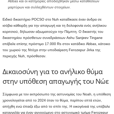
Abbas και οι κατηγορίες αποδείχθηκαν μέσω καταθέσεων
μαρτύρων και συλλεχθέντων στοιχείων.
Ειδικό δικαστήριο POCSO στο Nuh καταδίκασε έναν άνδρα σε
ισόβια κάθειρξη για την απαγωγή και τη δολοφονία ενός ανήλικου
κοριτσιού, δήλωσαν αξιωματούχοι την Πέμπτη. Ο δικαστής του
δικαστηρίου πρόσθετων συνεδριάσεων Ashu Sanjeev Tingane
επέβαλε επίσης πρόστιμο 17.000 Rs στον κατάδικο Abbas, κάτοικο
του χωριού της Ντόχα στην υποδιαίρεση Ferozepur Jirka της
περιοχής Nuh, πρόσθεσαν.
Δικαιοσύνη για το ανήλικο θύμα
στην υπόθεση απαγωγής του Νώε
Σύμφωνα με τον εκπρόσωπο της αστυνομίας του Noah, η υπόθεση
χρονολογείται από το 2024 όταν το θύμα, περίπου επτά ετών,
απήχθη ενώ έπαιζε έξω από το σπίτι της. Η οικογένειά της υπέβαλε
καταγγελία για έναν αγνοούμενο στο αστυνομικό τμήμα Ferozepur