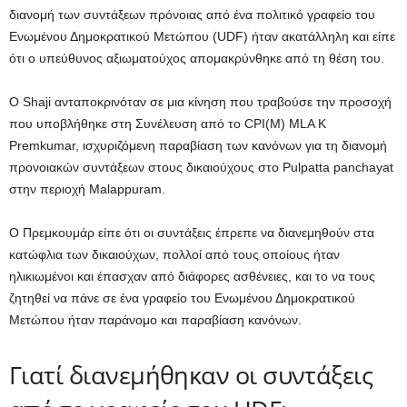
διανομή των συντάξεων πρόνοιας από ένα πολιτικό γραφείο του
Ενωμένου Δημοκρατικού Μετώπου (UDF) ήταν ακατάλληλη και είπε
ότι ο υπεύθυνος αξιωματούχος απομακρύνθηκε από τη θέση του.
Ο Shaji ανταποκρινόταν σε μια κίνηση που τραβούσε την προσοχή
που υποβλήθηκε στη Συνέλευση από το CPI(M) MLA K
Premkumar, ισχυριζόμενη παραβίαση των κανόνων για τη διανομή
προνοιακών συντάξεων στους δικαιούχους στο Pulpatta panchayat
στην περιοχή Malappuram.
Ο Πρεμκουμάρ είπε ότι οι συντάξεις έπρεπε να διανεμηθούν στα
κατώφλια των δικαιούχων, πολλοί από τους οποίους ήταν
ηλικιωμένοι και έπασχαν από διάφορες ασθένειες, και το να τους
ζητηθεί να πάνε σε ένα γραφείο του Ενωμένου Δημοκρατικού
Μετώπου ήταν παράνομο και παραβίαση κανόνων.
Γιατί διανεμήθηκαν οι συντάξεις