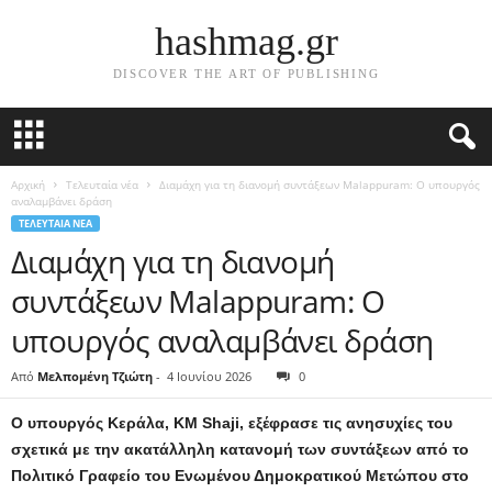
hashmag.gr
DISCOVER THE ART OF PUBLISHING
Αρχική
Τελευταία νέα
Διαμάχη για τη διανομή συντάξεων Malappuram: Ο υπουργός
αναλαμβάνει δράση
ΤΕΛΕΥΤΑΊΑ ΝΈΑ
Διαμάχη για τη διανομή
συντάξεων Malappuram: Ο
υπουργός αναλαμβάνει δράση
Από
Μελπομένη Τζιώτη
-
4 Ιουνίου 2026
0
Ο υπουργός Κεράλα, KM Shaji, εξέφρασε τις ανησυχίες του
σχετικά με την ακατάλληλη κατανομή των συντάξεων από το
Πολιτικό Γραφείο του Ενωμένου Δημοκρατικού Μετώπου στο