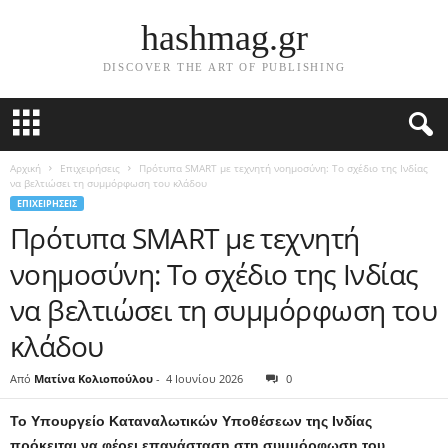
hashmag.gr
DISCOVER THE ART OF PUBLISHING
Αρχική
Επιχειρήσεις
Πρότυπα SMART με τεχνητή νοημοσύνη: Το σχέδιο της Ινδίας
να βελτιώσει τη συμμόρφωση του κλάδου
ΕΠΙΧΕΙΡΉΣΕΙΣ
Πρότυπα SMART με τεχνητή
νοημοσύνη: Το σχέδιο της Ινδίας
να βελτιώσει τη συμμόρφωση του
κλάδου
Από
Ματίνα Κολιοπούλου
-
4 Ιουνίου 2026
0
Το Υπουργείο Καταναλωτικών Υποθέσεων της Ινδίας
πρόκειται να φέρει επανάσταση στη συμμόρφωση του