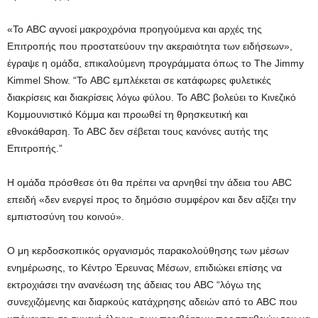
«Το ABC αγνοεί μακροχρόνια προηγούμενα και αρχές της
Επιτροπής που προστατεύουν την ακεραιότητα των ειδήσεων»,
έγραψε η ομάδα, επικαλούμενη προγράμματα όπως το The Jimmy
Kimmel Show. “Το ABC εμπλέκεται σε κατάφωρες φυλετικές
διακρίσεις και διακρίσεις λόγω φύλου. Το ABC βολεύει το Κινεζικό
Κομμουνιστικό Κόμμα και προωθεί τη θρησκευτική και
εθνοκάθαρση. Το ABC δεν σέβεται τους κανόνες αυτής της
Επιτροπής.”
Η ομάδα πρόσθεσε ότι θα πρέπει να αρνηθεί την άδεια του ABC
επειδή «δεν ενεργεί προς το δημόσιο συμφέρον και δεν αξίζει την
εμπιστοσύνη του κοινού».
Ο μη κερδοσκοπικός οργανισμός παρακολούθησης των μέσων
ενημέρωσης, το Κέντρο Έρευνας Μέσων, επιδιώκει επίσης να
εκτροχιάσει την ανανέωση της άδειας του ABC “λόγω της
συνεχιζόμενης και διαρκούς κατάχρησης αδειών από το ABC που