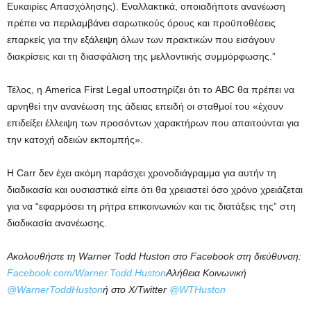
Ευκαιρίες Απασχόλησης). Εναλλακτικά, οποιαδήποτε ανανέωση
πρέπει να περιλαμβάνει σαρωτικούς όρους και προϋποθέσεις
επαρκείς για την εξάλειψη όλων των πρακτικών που εισάγουν
διακρίσεις και τη διασφάλιση της μελλοντικής συμμόρφωσης.”
Τέλος, η America First Legal υποστηρίζει ότι το ABC θα πρέπει να
αρνηθεί την ανανέωση της άδειας επειδή οι σταθμοί του «έχουν
επιδείξει έλλειψη των προσόντων χαρακτήρων που απαιτούνται για
την κατοχή αδειών εκπομπής».
Η Carr δεν έχει ακόμη παράσχει χρονοδιάγραμμα για αυτήν τη
διαδικασία και ουσιαστικά είπε ότι θα χρειαστεί όσο χρόνο χρειάζεται
για να “εφαρμόσει τη ρήτρα επικοινωνιών και τις διατάξεις της” στη
διαδικασία ανανέωσης.
Ακολουθήστε τη Warner Todd Huston στο Facebook στη διεύθυνση:
Facebook.com/Warner.Todd.Huston
Αλήθεια Κοινωνική
@WarnerToddHuston
ή στο X/Twitter
@WTHuston