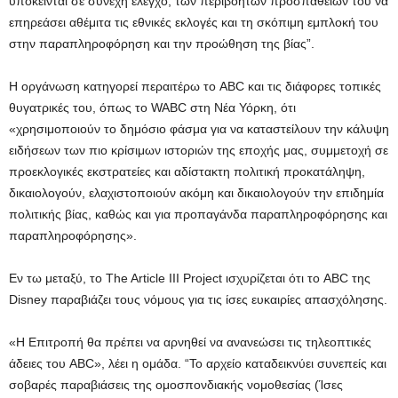
υπόκεινται σε συνεχή έλεγχο, των περιβόητων προσπαθειών του να
επηρεάσει αθέμιτα τις εθνικές εκλογές και τη σκόπιμη εμπλοκή του
στην παραπληροφόρηση και την προώθηση της βίας”.
Η οργάνωση κατηγορεί περαιτέρω το ABC και τις διάφορες τοπικές
θυγατρικές του, όπως το WABC στη Νέα Υόρκη, ότι
«χρησιμοποιούν το δημόσιο φάσμα για να καταστείλουν την κάλυψη
ειδήσεων των πιο κρίσιμων ιστοριών της εποχής μας, συμμετοχή σε
προεκλογικές εκστρατείες και αδίστακτη πολιτική προκατάληψη,
δικαιολογούν, ελαχιστοποιούν ακόμη και δικαιολογούν την επιδημία
πολιτικής βίας, καθώς και για προπαγάνδα παραπληροφόρησης και
παραπληροφόρησης».
Εν τω μεταξύ, το The Article III Project ισχυρίζεται ότι το ABC της
Disney παραβιάζει τους νόμους για τις ίσες ευκαιρίες απασχόλησης.
«Η Επιτροπή θα πρέπει να αρνηθεί να ανανεώσει τις τηλεοπτικές
άδειες του ABC», λέει η ομάδα. “Το αρχείο καταδεικνύει συνεπείς και
σοβαρές παραβιάσεις της ομοσπονδιακής νομοθεσίας (Ίσες