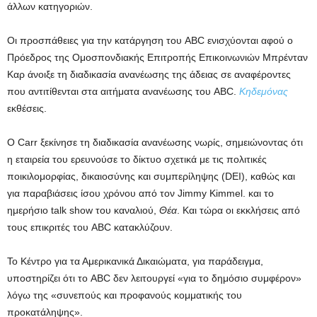
άλλων κατηγοριών.
Οι προσπάθειες για την κατάργηση του ABC ενισχύονται αφού ο
Πρόεδρος της Ομοσπονδιακής Επιτροπής Επικοινωνιών Μπρένταν
Καρ άνοιξε τη διαδικασία ανανέωσης της άδειας σε αναφέροντες
που αντιτίθενται στα αιτήματα ανανέωσης του ABC.
Κηδεμόνας
εκθέσεις.
Ο Carr ξεκίνησε τη διαδικασία ανανέωσης νωρίς, σημειώνοντας ότι
η εταιρεία του ερευνούσε το δίκτυο σχετικά με τις πολιτικές
ποικιλομορφίας, δικαιοσύνης και συμπερίληψης (DEI), καθώς και
για παραβιάσεις ίσου χρόνου από τον Jimmy Kimmel. και το
ημερήσιο talk show του καναλιού,
Θέα
. Και τώρα οι εκκλήσεις από
τους επικριτές του ABC κατακλύζουν.
Το Κέντρο για τα Αμερικανικά Δικαιώματα, για παράδειγμα,
υποστηρίζει ότι το ABC δεν λειτουργεί «για το δημόσιο συμφέρον»
λόγω της «συνεπούς και προφανούς κομματικής του
προκατάληψης».