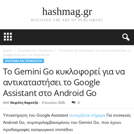
hashmag.gr
DISCOVER THE ART OF PUBLISHING
Αρχική
Επιστήμη και Τεχνολογία
Το Gemini Go κυκλοφορεί για να αντικαταστήσει το
Google Assistant στο Android Go
ΕΠΙΣΤΉΜΗ ΚΑΙ ΤΕΧΝΟΛΟΓΊΑ
Το Gemini Go κυκλοφορεί για να
αντικαταστήσει το Google
Assistant στο Android Go
Από
Νεφέλη Καρατζά
-
4 Ιουνίου 2026
0
Υποεκτίμηση του Google Assistant
συνεχίζεται σήμερα
Για συσκευές
Android Go, συμπεριλαμβανομένου του Gemini Go, που έχουν
προδιαγραφές εισαγωγικού επιπέδου