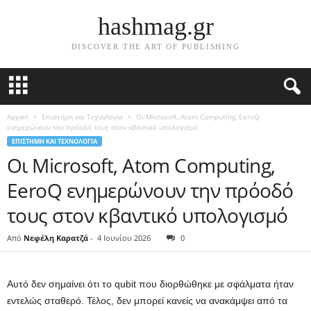
hashmag.gr
DISCOVER THE ART OF PUBLISHING
Αρχική
Επιστήμη και Τεχνολογία
Οι Microsoft, Atom Computing, EeroQ
ενημερώνουν την πρόοδό τους στον κβαντικό υπολογισμό
ΕΠΙΣΤΉΜΗ ΚΑΙ ΤΕΧΝΟΛΟΓΊΑ
Οι Microsoft, Atom Computing,
EeroQ ενημερώνουν την πρόοδό
τους στον κβαντικό υπολογισμό
Από
Νεφέλη Καρατζά
-
4 Ιουνίου 2026
0
Αυτό δεν σημαίνει ότι το qubit που διορθώθηκε με σφάλματα ήταν
εντελώς σταθερό. Τέλος, δεν μπορεί κανείς να ανακάμψει από τα