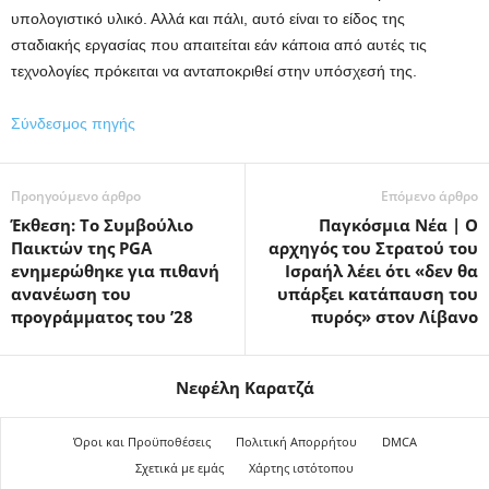
υπολογιστικό υλικό. Αλλά και πάλι, αυτό είναι το είδος της
σταδιακής εργασίας που απαιτείται εάν κάποια από αυτές τις
τεχνολογίες πρόκειται να ανταποκριθεί στην υπόσχεσή της.
Σύνδεσμος πηγής
Προηγούμενο άρθρο
Επόμενο άρθρο
Έκθεση: Το Συμβούλιο
Παγκόσμια Νέα | Ο
Παικτών της PGA
αρχηγός του Στρατού του
ενημερώθηκε για πιθανή
Ισραήλ λέει ότι «δεν θα
ανανέωση του
υπάρξει κατάπαυση του
προγράμματος του ’28
πυρός» στον Λίβανο
Νεφέλη Καρατζά
Όροι και Προϋποθέσεις
Πολιτική Απορρήτου
DMCA
Σχετικά με εμάς
Χάρτης ιστότοπου