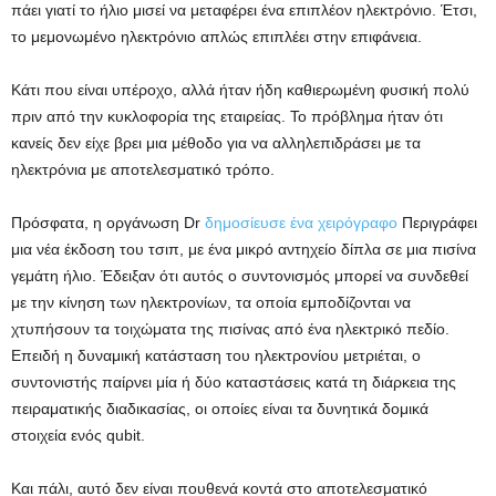
πάει γιατί το ήλιο μισεί να μεταφέρει ένα επιπλέον ηλεκτρόνιο. Έτσι,
το μεμονωμένο ηλεκτρόνιο απλώς επιπλέει στην επιφάνεια.
Κάτι που είναι υπέροχο, αλλά ήταν ήδη καθιερωμένη φυσική πολύ
πριν από την κυκλοφορία της εταιρείας. Το πρόβλημα ήταν ότι
κανείς δεν είχε βρει μια μέθοδο για να αλληλεπιδράσει με τα
ηλεκτρόνια με αποτελεσματικό τρόπο.
Πρόσφατα, η οργάνωση Dr
δημοσίευσε ένα χειρόγραφο
Περιγράφει
μια νέα έκδοση του τσιπ, με ένα μικρό αντηχείο δίπλα σε μια πισίνα
γεμάτη ήλιο. Έδειξαν ότι αυτός ο συντονισμός μπορεί να συνδεθεί
με την κίνηση των ηλεκτρονίων, τα οποία εμποδίζονται να
χτυπήσουν τα τοιχώματα της πισίνας από ένα ηλεκτρικό πεδίο.
Επειδή η δυναμική κατάσταση του ηλεκτρονίου μετριέται, ο
συντονιστής παίρνει μία ή δύο καταστάσεις κατά τη διάρκεια της
πειραματικής διαδικασίας, οι οποίες είναι τα δυνητικά δομικά
στοιχεία ενός qubit.
Και πάλι, αυτό δεν είναι πουθενά κοντά στο αποτελεσματικό