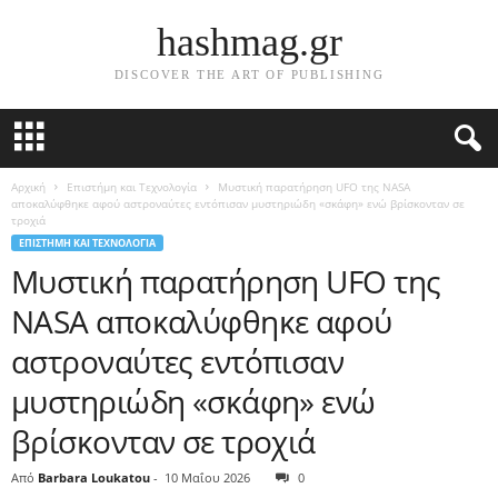
hashmag.gr
DISCOVER THE ART OF PUBLISHING
Αρχική
Επιστήμη και Τεχνολογία
Μυστική παρατήρηση UFO της NASA
αποκαλύφθηκε αφού αστροναύτες εντόπισαν μυστηριώδη «σκάφη» ενώ βρίσκονταν σε
τροχιά
ΕΠΙΣΤΉΜΗ ΚΑΙ ΤΕΧΝΟΛΟΓΊΑ
Μυστική παρατήρηση UFO της
NASA αποκαλύφθηκε αφού
αστροναύτες εντόπισαν
μυστηριώδη «σκάφη» ενώ
βρίσκονταν σε τροχιά
Από
Barbara Loukatou
-
10 Μαΐου 2026
0