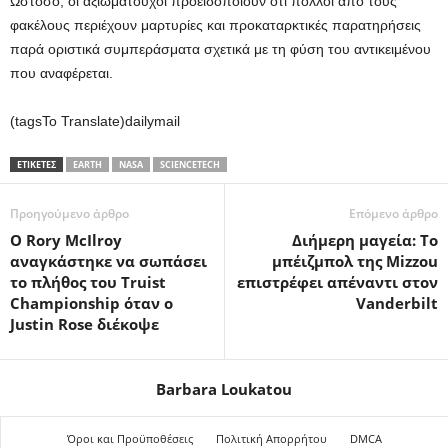
Ωστόσο, οι αξιωματούχοι προειδοποιούν ότι πολλοί από τους
φακέλους περιέχουν μαρτυρίες και προκαταρκτικές παρατηρήσεις
παρά οριστικά συμπεράσματα σχετικά με τη φύση του αντικειμένου
που αναφέρεται.
(tagsTo Translate)dailymail
ΕΤΙΚΕΤΕΣ
EARTH
NASA
SCIENCETECH
Προηγούμενο άρθρο
Επόμενο άρθρο
Ο Rory McIlroy
Διήμερη μαγεία: Το
αναγκάστηκε να σωπάσει
μπέιζμπολ της Mizzou
το πλήθος του Truist
επιστρέφει απέναντι στον
Championship όταν ο
Vanderbilt
Justin Rose διέκοψε
Barbara Loukatou
Όροι και Προϋποθέσεις
Πολιτική Απορρήτου
DMCA