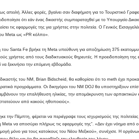
ως απειλή. Άλλες φορές, βγαίνει σαν διαφήμιση για το Τουριστικό Γραφε
ειδοποίησε ότι εάν ένας δικαστής συμπαραταχθεί με το Υπουργείο Δικα
είσει τις εφαρμογές της για χρήστες στην πολιτεία. Ο Γενικός Εισαγγελ
του Meta ως «PR κόλπο».
πή του Santa Fe βρήκε τη Meta υπεύθυνη για αποζημίωση 375 εκατομμ
ικούς χρήστες από τους διαδικτυακούς θηρευτές. Η προειδοποίηση της ε
ί να ξεκινήσει την επόμενη εβδομάδα.
ς δικαστής του NM, Brian Bidscheid, θα καθορίσει ότι το meth έχει προ
κρατικά προγράμματα. Οι δικηγόροι του NM DOJ θα υποστηρίξουν επίσης
αμβάνουν την επαλήθευση ηλικίας, την απομάκρυνση των αρπακτικών 
στατεύουν από κακούς ηθοποιούς».
ε την Πέμπτη, φέρεται να περιέγραψε τους ισχυρισμούς της πολιτείας 
 Meta να αποσύρει πλήρως τις εφαρμογές της”. «Δεν έχει νόημα από ο
μογή μόνο για τους κατοίκους του Νέου Μεξικού», συνέχισε. Η οργάνωση
 που θέλει και ότι θα παραβίαζε την ελευθερία του λόγου.