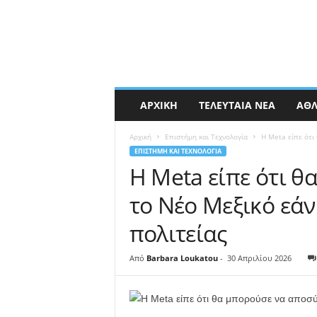
ΑΡΧΙΚΉ
ΤΕΛΕΥΤΑΊΑ ΝΈΑ
ΑΘΛ
Αρχική
Επιστήμη και Τεχνολογία
Η Meta είπε ότι
ΕΠΙΣΤΉΜΗ ΚΑΙ ΤΕΧΝΟΛΟΓΊΑ
Η Meta είπε ότι θ
το Νέο Μεξικό εάν
πολιτείας
Από
Barbara Loukatou
-
30 Απριλίου 2026