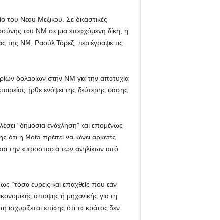
ίο του Νέου Μεξικού. Σε δικαστικές
ιοσύνης του NM σε μια επερχόμενη δίκη, η
έας της NM, Ραούλ Τόρεζ, περιέγραψε τις
υρίων δολαρίων στην NM για την αποτυχία
ταιρείας ήρθε ενόψει της δεύτερης φάσης
καλέσει “δημόσια ενόχληση” και επομένως
 ότι η Meta πρέπει να κάνει αρκετές
και την «προστασία των ανηλίκων από
ως “τόσο ευρείς και επαχθείς που εάν
ικονομικής άποψης ή μηχανικής για τη
 ισχυρίζεται επίσης ότι το κράτος δεν