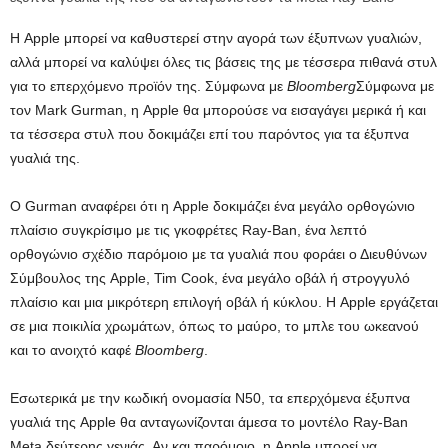
Η Apple μπορεί να καθυστερεί στην αγορά των έξυπνων γυαλιών,
αλλά μπορεί να καλύψει όλες τις βάσεις της με τέσσερα πιθανά στυλ
για το επερχόμενο προϊόν της. Σύμφωνα με
Bloomberg
Σύμφωνα με
τον Mark Gurman, η Apple θα μπορούσε να εισαγάγει μερικά ή και
τα τέσσερα στυλ που δοκιμάζει επί του παρόντος για τα έξυπνα
γυαλιά της.
Ο Gurman αναφέρει ότι η Apple δοκιμάζει ένα μεγάλο ορθογώνιο
πλαίσιο συγκρίσιμο με τις γκοφρέτες Ray-Ban, ένα λεπτό
ορθογώνιο σχέδιο παρόμοιο με τα γυαλιά που φοράει ο Διευθύνων
Σύμβουλος της Apple, Tim Cook, ένα μεγάλο οβάλ ή στρογγυλό
πλαίσιο και μια μικρότερη επιλογή οβάλ ή κύκλου. Η Apple εργάζεται
σε μια ποικιλία χρωμάτων, όπως το μαύρο, το μπλε του ωκεανού
και το ανοιχτό καφέ
Bloomberg
.
Εσωτερικά με την κωδική ονομασία N50, τα επερχόμενα έξυπνα
γυαλιά της Apple θα ανταγωνίζονται άμεσα το μοντέλο Ray-Ban
Meta δεύτερης γενιάς. Αν και παρόμοιο, η Apple μπορεί να