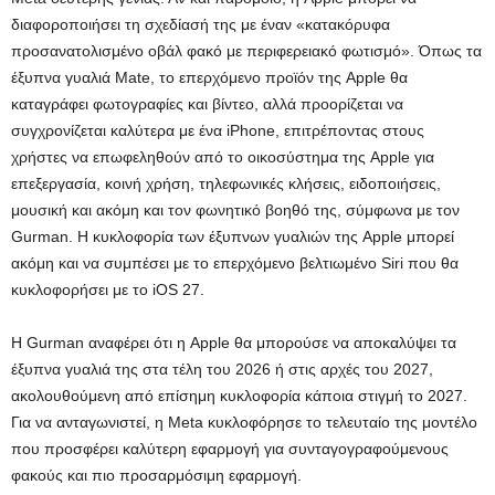
διαφοροποιήσει τη σχεδίασή της με έναν «κατακόρυφα
προσανατολισμένο οβάλ φακό με περιφερειακό φωτισμό». Όπως τα
έξυπνα γυαλιά Mate, το επερχόμενο προϊόν της Apple θα
καταγράφει φωτογραφίες και βίντεο, αλλά προορίζεται να
συγχρονίζεται καλύτερα με ένα iPhone, επιτρέποντας στους
χρήστες να επωφεληθούν από το οικοσύστημα της Apple για
επεξεργασία, κοινή χρήση, τηλεφωνικές κλήσεις, ειδοποιήσεις,
μουσική και ακόμη και τον φωνητικό βοηθό της, σύμφωνα με τον
Gurman. Η κυκλοφορία των έξυπνων γυαλιών της Apple μπορεί
ακόμη και να συμπέσει με το επερχόμενο βελτιωμένο Siri που θα
κυκλοφορήσει με το iOS 27.
Η Gurman αναφέρει ότι η Apple θα μπορούσε να αποκαλύψει τα
έξυπνα γυαλιά της στα τέλη του 2026 ή στις αρχές του 2027,
ακολουθούμενη από επίσημη κυκλοφορία κάποια στιγμή το 2027.
Για να ανταγωνιστεί, η Meta κυκλοφόρησε το τελευταίο της μοντέλο
που προσφέρει καλύτερη εφαρμογή για συνταγογραφούμενους
φακούς και πιο προσαρμόσιμη εφαρμογή.