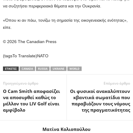
να συζητήσει περιφερειακά θέματα και την Ουκρανία.
«Όπου κι αν πάω, τονίζω τη σημασία της οικογενειακής ενότητας»,
είπε.
© 2026 The Canadian Press
(tagsTo Translate)NATO
ΕΤΙΚΕΤΕΣ
CANADA
RUSSIA
UKRAINE
WORLD
Προηγούμενο άρθρο
Επόμενο άρθρο
Ο Cam Smith αποφασίζει
Οι φυσικοί ανακαλύπτουν
να αποσυρθεί καθώς το
κβαντικά σωματίδια που
μέλλον του LIV Golf είναι
παραβιάζουν τους νόμους
αμφίβολο
της πραγματικότητας
Ματίνα Κολιοπούλου