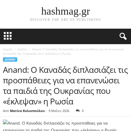
hashmag.gr
DISCOVER THE ART OF PUBLISHING
Αρχική
Διεθνή
Anand: Ο Καναδάς διπλασιάζει τις προσπάθειες για να επανενώσει
τα παιδιά της Ουκρανίας που «έκλεψαν» η Ρωσία
ΔΙΕΘΝΉ
Anand: Ο Καναδάς διπλασιάζει τις
προσπάθειες για να επανενώσει
τα παιδιά της Ουκρανίας που
«έκλεψαν» η Ρωσία
Από
Ματίνα Κολιοπούλου
-
9 Μαΐου 2026
0