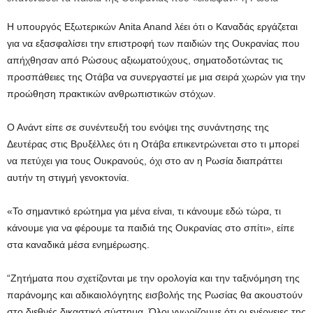
Η υπουργός Εξωτερικών Anita Anand λέει ότι ο Καναδάς εργάζεται
για να εξασφαλίσει την επιστροφή των παιδιών της Ουκρανίας που
απήχθησαν από Ρώσους αξιωματούχους, σηματοδοτώντας τις
προσπάθειες της Οτάβα να συνεργαστεί με μια σειρά χωρών για την
προώθηση πρακτικών ανθρωπιστικών στόχων.
Ο Ανάντ είπε σε συνέντευξή του ενόψει της συνάντησης της
Δευτέρας στις Βρυξέλλες ότι η Οτάβα επικεντρώνεται στο τι μπορεί
να πετύχει για τους Ουκρανούς, όχι στο αν η Ρωσία διαπράττει
αυτήν τη στιγμή γενοκτονία.
«Το σημαντικό ερώτημα για μένα είναι, τι κάνουμε εδώ τώρα, τι
κάνουμε για να φέρουμε τα παιδιά της Ουκρανίας στο σπίτι», είπε
στα καναδικά μέσα ενημέρωσης.
“Ζητήματα που σχετίζονται με την ορολογία και την ταξινόμηση της
παράνομης και αδικαιολόγητης εισβολής της Ρωσίας θα ακουστούν
στο διεθνές δικαστικό σύστημα. Όλοι γνωρίζουμε ότι οι ενέργειες της