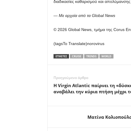
διαδικασίες καθαρισμού και απολύμανσης 
— Με αρχεία από τα Global News
© 2026 Global News, τμήμα της Corus Ent
(tagsTo Translate)norovirus
ΕΤΙΚΕΤΕΣ
CRUISE
TRENDS
WORLD
Προηγούμενο άρθρο
Η Virgin Atlantic παίρνει τη «δύ
αναβάλει την κύρια πτήση μέχρι τ
Ματίνα Κολιοπούλ