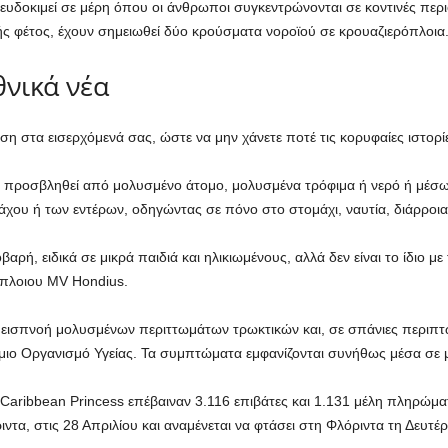
αι ευδοκιμεί σε μέρη όπου οι άνθρωποι συγκεντρώνονται σε κοντινές πε
μής φέτος, έχουν σημειωθεί δύο κρούσματα νοροϊού σε κρουαζιερόπλοια
θνικά νέα
στα εισερχόμενά σας, ώστε να μην χάνετε ποτέ τις κορυφαίες ιστορίε
 προσβληθεί από μολυσμένο άτομο, μολυσμένα τρόφιμα ή νερό ή μέσω 
χου ή των εντέρων, οδηγώντας σε πόνο στο στομάχι, ναυτία, διάρροια 
βαρή, ειδικά σε μικρά παιδιά και ηλικιωμένους, αλλά δεν είναι το ίδιο 
όπλοιου MV Hondius.
ην εισπνοή μολυσμένων περιττωμάτων τρωκτικών και, σε σπάνιες περιπ
ιο Οργανισμό Υγείας. Τα συμπτώματα εμφανίζονται συνήθως μέσα σε μ
Caribbean Princess επέβαιναν 3.116 επιβάτες και 1.131 μέλη πληρώμα
ντα, στις 28 Απριλίου και αναμένεται να φτάσει στη Φλόριντα τη Δευτέρ