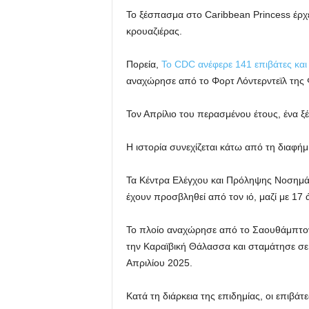
Το ξέσπασμα στο Caribbean Princess έρχε
κρουαζιέρας.
Πορεία,
Το CDC ανέφερε 141 επιβάτες κα
αναχώρησε από το Φορτ Λόντερντεϊλ της Φλ
Τον Απρίλιο του περασμένου έτους, ένα 
Η ιστορία συνεχίζεται κάτω από τη διαφήμ
Τα Κέντρα Ελέγχου και Πρόληψης Νοσημ
έχουν προσβληθεί από τον ιό, μαζί με 17
Το πλοίο αναχώρησε από το Σαουθάμπτον τ
την Καραϊβική Θάλασσα και σταμάτησε σε 
Απριλίου 2025.
Κατά τη διάρκεια της επιδημίας, οι επιβάτ