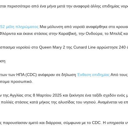
ται περισσότερο από ένα μήνα μετά την αναφορά άλλης επιδημίας νορο
ι 52 μέλη πληρώματος
Μια μόλυνση από νοροϊό αναφέρθηκε στο κρουαζι
όριντα και έκανε στάσεις στην Καραϊβική, την Ονδούρα, το Μπελίζ και 
ξέσπασμα νοροϊού στο Queen Mary 2 της Cunard Line αρρώστησε 240 
ιση
άτων των ΗΠΑ (CDC) ανέφεραν σε δήλωση
Έκθεση επιδημίας
Από τους 
 άτομα προσωπικό.
ης Αγγλίας στις 8 Μαρτίου 2025 και ξεκίνησε ένα ταξίδι σχεδόν ενός μ
πολλές στάσεις κατά μήκος της αλυσίδας του νησιού. Αναμένεται να ε
ες παρουσίασαν εμετό και διάρροια, σύμφωνα με το CDC. Η υπηρεσία υγεία