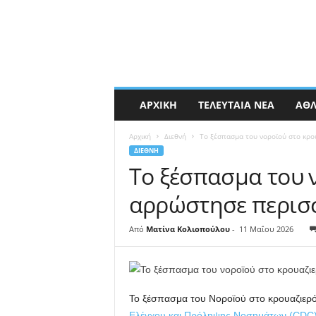
ΑΡΧΙΚΉ
ΤΕΛΕΥΤΑΊΑ ΝΈΑ
ΑΘΛ
Αρχική
Διεθνή
Το ξέσπασμα του νοροϊού στο κρο
ΔΙΕΘΝΉ
Το ξέσπασμα του 
αρρώστησε περισ
Από
Ματίνα Κολιοπούλου
-
11 Μαΐου 2026
Το ξέσπασμα του Νοροϊού στο κρουαζιερ
Ελέγχου και Πρόληψης Νοσημάτων (CDC