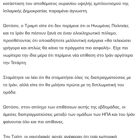
κατάσταση του αποθέματος ουρανίου υψηλής εμπλουτισμού της
Ισλαμικής Δημοκρατίας παραμένει άγνωστη.
Ωστόσο, ο Τραμπ είπε ότι δεν περίμενε ότι οι Ηνωμένες Πολιτείες
και το Ιράν θα πέσουν ξανά σε έναν ολοκληρωτικό πόλεμο,
προσθέτοντας ότι οποιαδήποτε μελλοντική ενέργεια «θα τελειώσει
γρήγορα και απλώς θα κάνει τα πράγματα πιο ασφαλή». Είχε πει
νωρίτερα την ίδια μέρα ότι περίμενε νέα επίθεση στο Ιράν αργότερα
την Τετάρτη.
Σταμάτησε να λέει ότι θα σταματήσει όλες τις διαπραγματεύσεις με
το Ιράν, αλλά είπε ότι θα μιλήσει πρώτα με τη διπλωματική του
ομάδα.
Ωστόσο, στον απόηχο των επιθέσεων αυτής της εβδομάδας, οι
άμεσες διαπραγματεύσεις μεταξύ των ομάδων των ΗΠΑ και του Ιράν
φαίνονται όλο και πιο απίθανες.
Την Τρίτη, οι ναυτιλιακές αρχές ανέφεραν ότι τρία εμπορικά