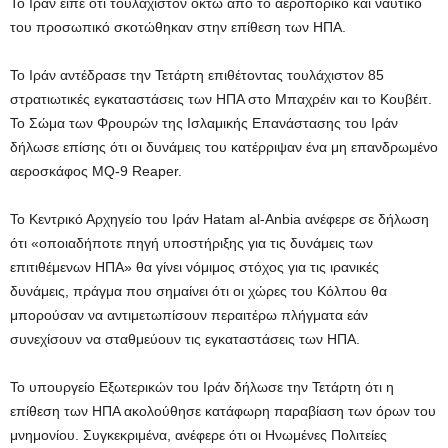
Το Ιράν είπε ότι τουλάχιστον οκτώ από το αεροπορικό και ναυτικό
του προσωπικό σκοτώθηκαν στην επίθεση των ΗΠΑ.
Το Ιράν αντέδρασε την Τετάρτη επιθέτοντας τουλάχιστον 85
στρατιωτικές εγκαταστάσεις των ΗΠΑ στο Μπαχρέιν και το Κουβέιτ.
Το Σώμα των Φρουρών της Ισλαμικής Επανάστασης του Ιράν
δήλωσε επίσης ότι οι δυνάμεις του κατέρριψαν ένα μη επανδρωμένο
αεροσκάφος MQ-9 Reaper.
Το Κεντρικό Αρχηγείο του Ιράν Hatam al-Anbia ανέφερε σε δήλωση
ότι «οποιαδήποτε πηγή υποστήριξης για τις δυνάμεις των
επιτιθέμενων ΗΠΑ» θα γίνει νόμιμος στόχος για τις ιρανικές
δυνάμεις, πράγμα που σημαίνει ότι οι χώρες του Κόλπου θα
μπορούσαν να αντιμετωπίσουν περαιτέρω πλήγματα εάν
συνεχίσουν να σταθμεύουν τις εγκαταστάσεις των ΗΠΑ.
Το υπουργείο Εξωτερικών του Ιράν δήλωσε την Τετάρτη ότι η
επίθεση των ΗΠΑ ακολούθησε κατάφωρη παραβίαση των όρων του
μνημονίου. Συγκεκριμένα, ανέφερε ότι οι Ηνωμένες Πολιτείες