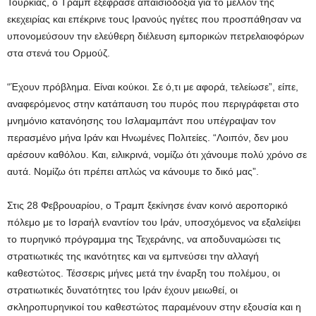
Τουρκίας, ο Τραμπ εξέφρασε απαισιοδοξία για το μέλλον της
εκεχειρίας και επέκρινε τους Ιρανούς ηγέτες που προσπάθησαν να
υπονομεύσουν την ελεύθερη διέλευση εμπορικών πετρελαιοφόρων
στα στενά του Ορμούζ.
“Έχουν πρόβλημα. Είναι κούκοι. Σε ό,τι με αφορά, τελείωσε”, είπε,
αναφερόμενος στην κατάπαυση του πυρός που περιγράφεται στο
μνημόνιο κατανόησης του Ισλαμαμπάντ που υπέγραψαν τον
περασμένο μήνα Ιράν και Ηνωμένες Πολιτείες. “Λοιπόν, δεν μου
αρέσουν καθόλου. Και, ειλικρινά, νομίζω ότι χάνουμε πολύ χρόνο σε
αυτά. Νομίζω ότι πρέπει απλώς να κάνουμε το δικό μας”.
Στις 28 Φεβρουαρίου, ο Τραμπ ξεκίνησε έναν κοινό αεροπορικό
πόλεμο με το Ισραήλ εναντίον του Ιράν, υποσχόμενος να εξαλείψει
το πυρηνικό πρόγραμμα της Τεχεράνης, να αποδυναμώσει τις
στρατιωτικές της ικανότητες και να εμπνεύσει την αλλαγή
καθεστώτος. Τέσσερις μήνες μετά την έναρξη του πολέμου, οι
στρατιωτικές δυνατότητες του Ιράν έχουν μειωθεί, οι
σκληροπυρηνικοί του καθεστώτος παραμένουν στην εξουσία και η