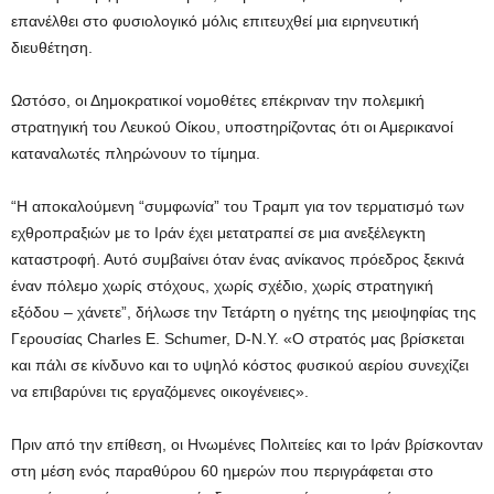
επανέλθει στο φυσιολογικό μόλις επιτευχθεί μια ειρηνευτική
διευθέτηση.
Ωστόσο, οι Δημοκρατικοί νομοθέτες επέκριναν την πολεμική
στρατηγική του Λευκού Οίκου, υποστηρίζοντας ότι οι Αμερικανοί
καταναλωτές πληρώνουν το τίμημα.
“Η αποκαλούμενη “συμφωνία” του Τραμπ για τον τερματισμό των
εχθροπραξιών με το Ιράν έχει μετατραπεί σε μια ανεξέλεγκτη
καταστροφή. Αυτό συμβαίνει όταν ένας ανίκανος πρόεδρος ξεκινά
έναν πόλεμο χωρίς στόχους, χωρίς σχέδιο, χωρίς στρατηγική
εξόδου – χάνετε”, δήλωσε την Τετάρτη ο ηγέτης της μειοψηφίας της
Γερουσίας Charles E. Schumer, D-N.Y. «Ο στρατός μας βρίσκεται
και πάλι σε κίνδυνο και το υψηλό κόστος φυσικού αερίου συνεχίζει
να επιβαρύνει τις εργαζόμενες οικογένειες».
Πριν από την επίθεση, οι Ηνωμένες Πολιτείες και το Ιράν βρίσκονταν
στη μέση ενός παραθύρου 60 ημερών που περιγράφεται στο