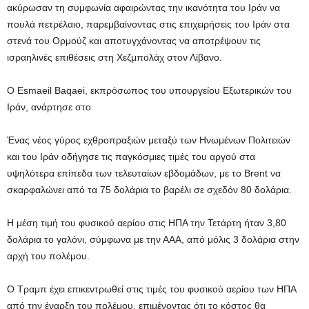
ακύρωσαν τη συμφωνία αφαιρώντας την ικανότητα του Ιράν να
πουλά πετρέλαιο, παρεμβαίνοντας στις επιχειρήσεις του Ιράν στα
στενά του Ορμούζ και αποτυγχάνοντας να αποτρέψουν τις
ισραηλινές επιθέσεις στη Χεζμπολάχ στον Λίβανο.
Ο Esmaeil Baqaei, εκπρόσωπος του υπουργείου Εξωτερικών του
Ιράν, ανάρτησε στο
Ένας νέος γύρος εχθροπραξιών μεταξύ των Ηνωμένων Πολιτειών
και του Ιράν οδήγησε τις παγκόσμιες τιμές του αργού στα
υψηλότερα επίπεδα των τελευταίων εβδομάδων, με το Brent να
σκαρφαλώνει από τα 75 δολάρια το βαρέλι σε σχεδόν 80 δολάρια.
Η μέση τιμή του φυσικού αερίου στις ΗΠΑ την Τετάρτη ήταν 3,80
δολάρια το γαλόνι, σύμφωνα με την ΑΑΑ, από μόλις 3 δολάρια στην
αρχή του πολέμου.
Ο Τραμπ έχει επικεντρωθεί στις τιμές του φυσικού αερίου των ΗΠΑ
από την έναρξη του πολέμου, επιμένοντας ότι το κόστος θα