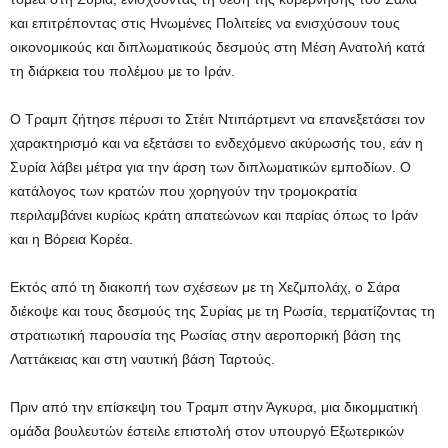
και επιτρέποντας στις Ηνωμένες Πολιτείες να ενισχύσουν τους
οικονομικούς και διπλωματικούς δεσμούς στη Μέση Ανατολή κατά
τη διάρκεια του πολέμου με το Ιράν.
Ο Τραμπ ζήτησε πέρυσι το Στέιτ Ντιπάρτμεντ να επανεξετάσει τον
χαρακτηρισμό και να εξετάσει το ενδεχόμενο ακύρωσής του, εάν η
Συρία λάβει μέτρα για την άρση των διπλωματικών εμποδίων. Ο
κατάλογος των κρατών που χορηγούν την τρομοκρατία
περιλαμβάνει κυρίως κράτη απατεώνων και παρίας όπως το Ιράν
και η Βόρεια Κορέα.
Εκτός από τη διακοπή των σχέσεων με τη Χεζμπολάχ, ο Σάρα
διέκοψε και τους δεσμούς της Συρίας με τη Ρωσία, τερματίζοντας τη
στρατιωτική παρουσία της Ρωσίας στην αεροπορική βάση της
Λαττάκειας και στη ναυτική βάση Ταρτούς.
Πριν από την επίσκεψη του Τραμπ στην Άγκυρα, μια δικομματική
ομάδα βουλευτών έστειλε επιστολή στον υπουργό Εξωτερικών