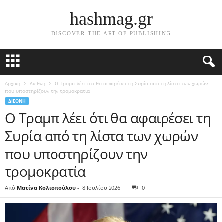
hashmag.gr
DISCOVER THE ART OF PUBLISHING
Αρχική
Διεθνή
Ο Τραμπ λέει ότι θα αφαιρέσει τη Συρία από τη λίστα των χωρών
που υποστηρίζουν την τρομοκρατία
ΔΙΕΘΝΉ
Ο Τραμπ λέει ότι θα αφαιρέσει τη
Συρία από τη λίστα των χωρών
που υποστηρίζουν την
τρομοκρατία
Από
Ματίνα Κολιοπούλου
-
8 Ιουλίου 2026
0