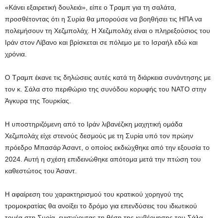
«Κάνει εξαιρετική δουλειά», είπε ο Τραμπ για τη σαλάτα,
προσθέτοντας ότι η Συρία θα μπορούσε να βοηθήσει τις ΗΠΑ να
πολεμήσουν τη Χεζμπολάχ. Η Χεζμπολάχ είναι ο πληρεξούσιος του
Ιράν στον Λίβανο και βρίσκεται σε πόλεμο με το Ισραήλ εδώ και
χρόνια.
Ο Τραμπ έκανε τις δηλώσεις αυτές κατά τη διάρκεια συνάντησης με
τον κ. Σάλα στο περιθώριο της συνόδου κορυφής του ΝΑΤΟ στην
Άγκυρα της Τουρκίας.
Η υποστηριζόμενη από το Ιράν λιβανέζικη μαχητική ομάδα
Χεζμπολάχ είχε στενούς δεσμούς με τη Συρία υπό τον πρώην
πρόεδρο Μπασάρ Άσαντ, ο οποίος εκδιώχθηκε από την εξουσία το
2024. Αυτή η σχέση επιδεινώθηκε απότομα μετά την πτώση του
καθεστώτος του Άσαντ.
Η αφαίρεση του χαρακτηρισμού του κρατικού χορηγού της
τρομοκρατίας θα ανοίξει το δρόμο για επενδύσεις του ιδιωτικού
τομέα στη Συρία, ενισχύοντας τη θέση της κυβέρνησης του Σάλα