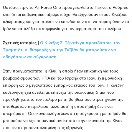
Ωστόσο, πριν το Air Force One προσγειωθεί στο Πεκίνο, ο Ρούμπιο
είπε ότι οι κυβερνητικοί αξιωματούχοι θα εξηγούσαν στους Κινέζους
αξιωματούχους γιατί πρέπει να επενδύσουν στο να παροτρύνουν το
Ιράν να καταλήξει σε συμφωνία για τον τερματισμό του πολέμου.
Σχετικές ιστορίες |
Ο Κινέζος Σι Τζινπίνγκ προειδοποιεί τον
Τραμπ ότι οι διαφορές για την Ταϊβάν θα μπορούσαν να
οδηγήσουν σε σύγκρουση
Στην πραγματικότητα, η Κίνα, η οποία ήταν επικριτική για τους
βομβαρδισμούς των ΗΠΑ και του Ισραήλ στο Ιράν, έχει μοναδική
επιρροή ως ο μεγαλύτερος εμπορικός εταίρος του Ιράν. Η κινεζική
κυβέρνηση έχει αντέξει με επιτυχία την οικονομική ζημιά που
προκλήθηκε από τον πόλεμο με τη βοήθεια των στρατηγικών της
αποθεμάτων πετρελαίου, αλλά αυτή η υποστήριξη δεν είναι
απεριόριστη. Οι οικονομολόγοι λένε ότι η σύγκρουση με το Ιράν θα
μπορούσε να έχει σημαντικό αντίκτυπο στην οικονομία της Κίνας
που είναι προσανατολισμένη στις εξαγωγές.