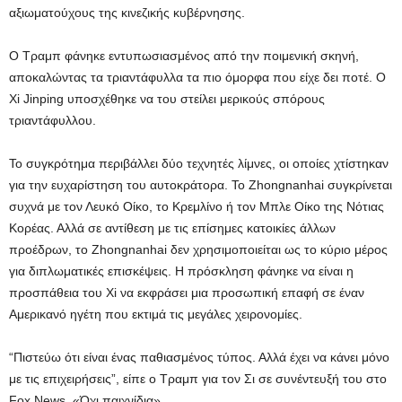
αξιωματούχους της κινεζικής κυβέρνησης.
Ο Τραμπ φάνηκε εντυπωσιασμένος από την ποιμενική σκηνή,
αποκαλώντας τα τριαντάφυλλα τα πιο όμορφα που είχε δει ποτέ. Ο
Xi Jinping υποσχέθηκε να του στείλει μερικούς σπόρους
τριαντάφυλλου.
Το συγκρότημα περιβάλλει δύο τεχνητές λίμνες, οι οποίες χτίστηκαν
για την ευχαρίστηση του αυτοκράτορα. Το Zhongnanhai συγκρίνεται
συχνά με τον Λευκό Οίκο, το Κρεμλίνο ή τον Μπλε Οίκο της Νότιας
Κορέας. Αλλά σε αντίθεση με τις επίσημες κατοικίες άλλων
προέδρων, το Zhongnanhai δεν χρησιμοποιείται ως το κύριο μέρος
για διπλωματικές επισκέψεις. Η πρόσκληση φάνηκε να είναι η
προσπάθεια του Xi να εκφράσει μια προσωπική επαφή σε έναν
Αμερικανό ηγέτη που εκτιμά τις μεγάλες χειρονομίες.
“Πιστεύω ότι είναι ένας παθιασμένος τύπος. Αλλά έχει να κάνει μόνο
με τις επιχειρήσεις”, είπε ο Τραμπ για τον Σι σε συνέντευξή του στο
Fox News. «Όχι παιχνίδια».