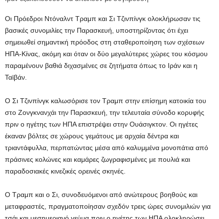
Οι Πρόεδροι Ντόναλντ Τραμπ και Σι Τζινπίνγκ ολοκλήρωσαν τις
βασικές συνομιλίες την Παρασκευή, υποστηρίζοντας ότι έχει
σημειωθεί σημαντική πρόοδος στη σταθεροποίηση των σχέσεων
ΗΠΑ-Κίνας, ακόμη και όταν οι δύο μεγαλύτερες χώρες του κόσμου
παραμένουν βαθιά διχασμένες σε ζητήματα όπως το Ιράν και η
Ταϊβάν.
Ο Σι Τζινπίνγκ καλωσόρισε τον Τραμπ στην επίσημη κατοικία του
στο Ζονγκνανχάι την Παρασκευή, την τελευταία σύνοδο κορυφής
πριν ο ηγέτης των ΗΠΑ επιστρέψει στην Ουάσιγκτον. Οι ηγέτες
έκαναν βόλτες σε χώρους γεμάτους με αρχαία δέντρα και
τριαντάφυλλα, περπατώντας μέσα από καλυμμένα μονοπάτια από
πράσινες κολώνες και καμάρες ζωγραφισμένες με πουλιά και
παραδοσιακές κινεζικές ορεινές σκηνές.
Ο Τραμπ και ο Σι, συνοδευόμενοι από ανώτερους βοηθούς και
μεταφραστές, πραγματοποίησαν σχεδόν τρεις ώρες συνομιλιών για
τσάι και μεσημεριανό γεύμα πριν ο ηγέτης των ΗΠΑ ολοκληρώσει