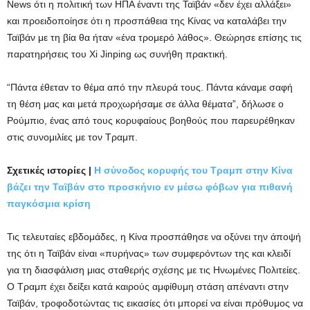
News ότι η πολιτική των ΗΠΑ έναντι της Ταϊβάν «δεν έχει αλλάξει»
και προειδοποίησε ότι η προσπάθεια της Κίνας να καταλάβει την
Ταϊβάν με τη βία θα ήταν «ένα τρομερό λάθος». Θεώρησε επίσης τις
παρατηρήσεις του Xi Jinping ως συνήθη πρακτική.
“Πάντα έθεταν το θέμα από την πλευρά τους. Πάντα κάναμε σαφή
τη θέση μας και μετά προχωρήσαμε σε άλλα θέματα”, δήλωσε ο
Ρούμπιο, ένας από τους κορυφαίους βοηθούς που παρευρέθηκαν
στις συνομιλίες με τον Τραμπ.
Σχετικές ιστορίες |
Η σύνοδος κορυφής του Τραμπ στην Κίνα
βάζει την Ταϊβάν στο προσκήνιο εν μέσω φόβων για πιθανή
παγκόσμια κρίση
Τις τελευταίες εβδομάδες, η Κίνα προσπάθησε να οξύνει την άποψή
της ότι η Ταϊβάν είναι «πυρήνας» των συμφερόντων της και κλειδί
για τη διασφάλιση μιας σταθερής σχέσης με τις Ηνωμένες Πολιτείες.
Ο Τραμπ έχει δείξει κατά καιρούς αμφίθυμη στάση απέναντι στην
Ταϊβάν, τροφοδοτώντας τις εικασίες ότι μπορεί να είναι πρόθυμος να