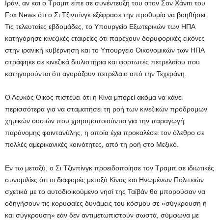
Ιράν, αν και ο Τραμπ είπε σε συνέντευξή του στον Σον Χάνιτι του
Fox News ότι ο Σι Τζινπίνγκ εξέφρασε την προθυμία να βοηθήσει.
Τις τελευταίες εβδομάδες, το Υπουργείο Εξωτερικών των ΗΠΑ
κατηγόρησε κινεζικές εταιρείες ότι παρέχουν δορυφορικές εικόνες
στην ιρανική κυβέρνηση και το Υπουργείο Οικονομικών των ΗΠΑ
στράφηκε σε κινεζικά διυλιστήρια και φορτωτές πετρελαίου που
κατηγορούνται ότι αγοράζουν πετρέλαιο από την Τεχεράνη.
Ο Λευκός Οίκος πιστεύει ότι η Κίνα μπορεί ακόμα να κάνει
περισσότερα για να σταματήσει τη ροή των κινεζικών πρόδρομων
χημικών ουσιών που χρησιμοποιούνται για την παραγωγή
παράνομης φαιντανύλης, η οποία έχει προκαλέσει τον όλεθρο σε
πολλές αμερικανικές κοινότητες, από τη ροή στο Μεξικό.
Εν τω μεταξύ, ο Σι Τζινπίνγκ προειδοποίησε τον Τραμπ σε ιδιωτικές
συνομιλίες ότι οι διαφορές μεταξύ Κίνας και Ηνωμένων Πολιτειών
σχετικά με το αυτοδιοικούμενο νησί της Ταϊβάν θα μπορούσαν να
οδηγήσουν τις κορυφαίες δυνάμεις του κόσμου σε «σύγκρουση ή
και σύγκρουση» εάν δεν αντιμετωπιστούν σωστά, σύμφωνα με