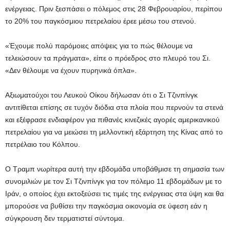
ενέργειας. Πριν ξεσπάσει ο πόλεμος στις 28 Φεβρουαρίου, περίπου
το 20% του παγκόσμιου πετρελαίου έρεε μέσω του στενού.
«Έχουμε πολύ παρόμοιες απόψεις για το πώς θέλουμε να
τελειώσουν τα πράγματα», είπε ο πρόεδρος στο πλευρό του Σι.
«Δεν θέλουμε να έχουν πυρηνικά όπλα».
Αξιωματούχοι του Λευκού Οίκου δήλωσαν ότι ο Σι Τζινπίνγκ
αντιτίθεται επίσης σε τυχόν διόδια στα πλοία που περνούν τα στενά
και εξέφρασε ενδιαφέρον για πιθανές κινεζικές αγορές αμερικανικού
πετρελαίου για να μειώσει τη μελλοντική εξάρτηση της Κίνας από το
πετρέλαιο του Κόλπου.
Ο Τραμπ νωρίτερα αυτή την εβδομάδα υποβάθμισε τη σημασία των
συνομιλιών με τον Σι Τζινπίνγκ για τον πόλεμο 11 εβδομάδων με το
Ιράν, ο οποίος έχει εκτοξεύσει τις τιμές της ενέργειας στα ύψη και θα
μπορούσε να βυθίσει την παγκόσμια οικονομία σε ύφεση εάν η
σύγκρουση δεν τερματιστεί σύντομα.