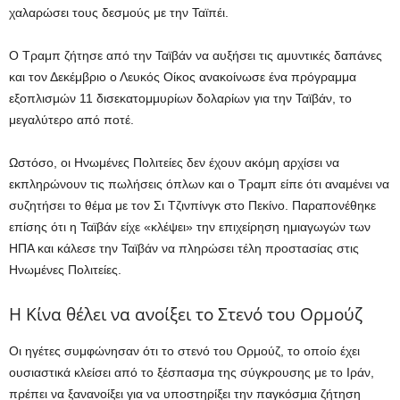
χαλαρώσει τους δεσμούς με την Ταϊπέι.
Ο Τραμπ ζήτησε από την Ταϊβάν να αυξήσει τις αμυντικές δαπάνες
και τον Δεκέμβριο ο Λευκός Οίκος ανακοίνωσε ένα πρόγραμμα
εξοπλισμών 11 δισεκατομμυρίων δολαρίων για την Ταϊβάν, το
μεγαλύτερο από ποτέ.
Ωστόσο, οι Ηνωμένες Πολιτείες δεν έχουν ακόμη αρχίσει να
εκπληρώνουν τις πωλήσεις όπλων και ο Τραμπ είπε ότι αναμένει να
συζητήσει το θέμα με τον Σι Τζινπίνγκ στο Πεκίνο. Παραπονέθηκε
επίσης ότι η Ταϊβάν είχε «κλέψει» την επιχείρηση ημιαγωγών των
ΗΠΑ και κάλεσε την Ταϊβάν να πληρώσει τέλη προστασίας στις
Ηνωμένες Πολιτείες.
Η Κίνα θέλει να ανοίξει το Στενό του Ορμούζ
Οι ηγέτες συμφώνησαν ότι το στενό του Ορμούζ, το οποίο έχει
ουσιαστικά κλείσει από το ξέσπασμα της σύγκρουσης με το Ιράν,
πρέπει να ξανανοίξει για να υποστηρίξει την παγκόσμια ζήτηση