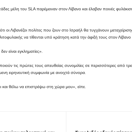
άδες μέλη του SLA παρέμειναν στον Λίβανο και έλαβαν ποινές φυλάκισ
 ότι οι Λιβανέζοι πολίτες που ζουν στο Ισραήλ θα τυγχάνουν μεταχείρι
λιτοφυλακής να τίθενται υπό κράτηση κατά την άφιξή τους στον Λίβανο κ
δεν είναι εγκληματίες».
οιούν τις πρώτες τους απευθείας συνομιλίες σε περισσότερες από τρει
χόμενη ειρηνευτική συμφωνία με ανοιχτά σύνορα.
ι και θέλω να επιστρέψω στη χώρα μου», είπε.