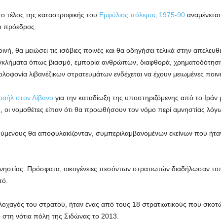
το τέλος της καταστροφικής του
Εμφύλιος πόλεμος 1975-90
αναμένεται 
 ο πρόεδρος.
ινή, θα μειώσει τις ισόβιες ποινές και θα οδηγήσει τελικά στην απελ
εγκλήματα όπως βιασμό, εμπορία ανθρώπων, διαφθορά, χρηματοδότηση
ολοφονία λιβανέζικων στρατευμάτων ενδέχεται να έχουν μειωμένες ποιν
σραήλ στον Λίβανο
για την καταδίωξη της υποστηριζόμενης από το Ιράν
ς, οι νομοθέτες είπαν ότι θα προωθήσουν τον νόμο περί αμνηστίας λό
μενους θα αποφυλακίζονταν, συμπεριλαμβανομένων εκείνων που ήταν 
αμνηστίας. Πρόσφατα, οικογένειες πεσόντων στρατιωτών διαδήλωσαν το
τό.
οχαγός του στρατού, ήταν ένας από τους 18 στρατιωτικούς που σκοτ
ρ
στη νότια πόλη της Σιδώνας το 2013.