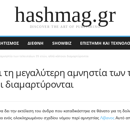
hashmag.gr
DISCOVER THE ART OF PUBLISHING
ΗΤΙΣΜΟΣ
ΔΙΕΘΝΉ
SHOWBIZ
ΕΠΙΣΤΉΜΗ ΚΑΙ ΤΕΧΝΟΛΟ
 αμνηστία των τελευταίων 35 ετών, αλλά κάποιοι διαμαρτύρονται
ι τη μεγαλύτερη αμνηστία των 
οι διαμαρτύρονται
α δει την εκτέλεση του άνδρα που καταδικάστηκε σε θάνατο για τη δολο
σει ενός ολοκληρωμένου σχεδίου νόμου περί αμνηστίας
Λίβανος
Αυτό απ