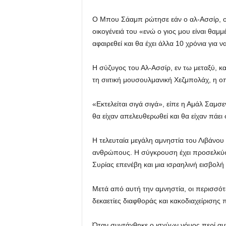
Ο Μπου Σάαμπ ρώτησε εάν ο αλ-Ασσίρ, ο οπ
οικογένειά του «ενώ ο γιος μου είναι θαμμ
αφαιρεθεί και θα έχει άλλα 10 χρόνια για να
Η σύζυγος του Αλ-Ασσίρ, εν τω μεταξύ, κ
τη σιιτική μουσουλμανική Χεζμπολάχ, η ο
«Εκτελείται σιγά σιγά», είπε η Αμάλ Σαμσ
θα είχαν απελευθερωθεί και θα είχαν πάει 
Η τελευταία μεγάλη αμνηστία του Λιβάνου
ανθρώπους. Η σύγκρουση έχει προσελκύσει
Συρίας επενέβη και μια ισραηλινή εισβολ
Μετά από αυτή την αμνηστία, οι περισσότ
δεκαετίες διαφθοράς και κακοδιαχείρισης
Όταν συντάχθηκε ο ισχύων νόμος περί αμνη