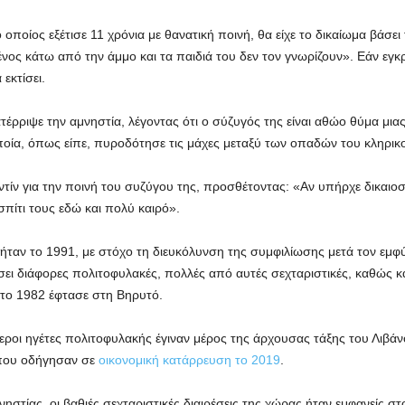
οίος εξέτισε 11 χρόνια με θανατική ποινή, θα είχε το δικαίωμα βάσει τ
ένος κάτω από την άμμο και τα παιδιά του δεν τον γνωρίζουν». Εάν εγκρ
 εκτίσει.
ατέρριψε την αμνηστία, λέγοντας ότι ο σύζυγός της είναι αθώο θύμα 
ποία, όπως είπε, πυροδότησε τις μάχες μεταξύ των οπαδών του κληρικο
εντίν για την ποινή του συζύγου της, προσθέτοντας: «Αν υπήρχε δικαιο
σπίτι τους εδώ και πολύ καιρό».
 ήταν το 1991, με στόχο τη διευκόλυνση της συμφιλίωσης μετά τον εμ
 διάφορες πολιτοφυλακές, πολλές από αυτές σεχταριστικές, καθώς και
ή το 1982 έφτασε στη Βηρυτό.
εροι ηγέτες πολιτοφυλακής έγιναν μέρος της άρχουσας τάξης του Λιβά
 που οδήγησαν σε
οικονομική κατάρρευση το 2019
.
στίας, οι βαθιές σεχταριστικές διαιρέσεις της χώρας ήταν εμφανείς σ