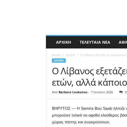
ΑΡΧΙΚΉ
ΤΕΛΕΥΤΑΊΑ ΝΈΑ
ΑΘΛ
Αρχική
Διεθνή
Ο Λίβανος εξετάζει τη μεγαλύτερη
ΔΙΕΘΝΉ
Ο Λίβανος εξετάζε
ετών, αλλά κάποι
Από
Barbara Loukatou
-
7 Ιουνίου 2026
0
ΒΗΡΥΤΟΣ —
Η Samira Bou Saab ήλπιζε ν
μπορούσε τελικά να αφεθεί ελεύθερος βά
χώρας πίστης και συγκρούσεων.