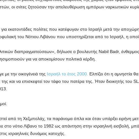
τών, οι σιίτες ζητούσαν την απελευθέρωση εμπόρων ναρκωτικών κυρί
α για εκατοντάδες πολίτες που κατέφυγαν στο Ισραήλ μετά την αποχώ
τοφυλακή του Νότιου Λιβάνου που υποστηρίζεται από το Ισραήλ, η οπο
ιτικών διαπραγματεύσεων», δήλωσε ο βουλευτής Nabil Badr, ένθερμος
ησιμοποιούν για να αποκομίσουν πολιτικά κέρδη.
ε με την οικογένειά της
Ισραήλ το έτος 2000.
Ελπίζει ότι η αμνηστία θα
 της και να επισκεφτεί τον τάφο του πατέρα της. Ήταν διοικητής του S
013.
μοί.
τεί από τη Χεζμπολάχ, τα παράνομα όπλα και όταν υπάρξει ειρήνη μετα
κε στο νότιο Λίβανο το 1982 ως απάντηση στην ισραηλινή εισβολή, μπό
στις ισραηλινές δυνάμεις κατοχής.