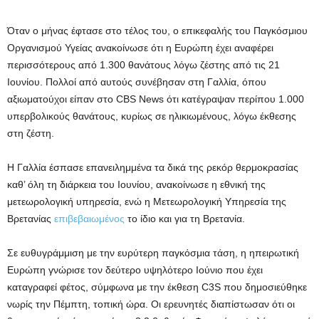
Όταν ο μήνας έφτασε στο τέλος του, ο επικεφαλής του Παγκόσμιου
Οργανισμού Υγείας ανακοίνωσε ότι η Ευρώπη έχει αναφέρει
περισσότερους από 1.300 θανάτους λόγω ζέστης από τις 21
Ιουνίου. Πολλοί από αυτούς συνέβησαν στη Γαλλία, όπου
αξιωματούχοι είπαν στο CBS News ότι κατέγραψαν περίπου 1.000
υπερβολικούς θανάτους, κυρίως σε ηλικιωμένους, λόγω έκθεσης
στη ζέστη.
Η Γαλλία έσπασε επανειλημμένα τα δικά της ρεκόρ θερμοκρασίας
καθ’ όλη τη διάρκεια του Ιουνίου, ανακοίνωσε η εθνική της
μετεωρολογική υπηρεσία, ενώ η Μετεωρολογική Υπηρεσία της
Βρετανίας
επιβεβαιωμένος
το ίδιο και για τη Βρετανία.
Σε ευθυγράμμιση με την ευρύτερη παγκόσμια τάση, η ηπειρωτική
Ευρώπη γνώρισε τον δεύτερο υψηλότερο Ιούνιο που έχει
καταγραφεί φέτος, σύμφωνα με την έκθεση C3S που δημοσιεύθηκε
νωρίς την Πέμπτη, τοπική ώρα. Οι ερευνητές διαπίστωσαν ότι οι