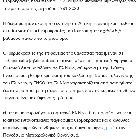
θερμοκρασίες ήταν περίπου 3,2 βαθμούς Φαρενάιτ υψηλότερες από
τον μέσο όρο της περιόδου 1991-2020.
Η διαφορά ήταν ακόμη πιο έντονη στη Δυτική Ευρώπη και η έκθεση
διαπίστωσε ότι οι θερμοκρασίες του Ιουνίου ήταν σχεδόν 5,5
βαθμούς πάνω από το μέσο όρο.
Οι θερμοκρασίες της επιφάνειας της θάλασσας παρέμειναν σε
«εξαιρετικά υψηλά» επίπεδα σε ένα τμήμα του τροπικού Ειρηνικού
Ωκεανού όπου αναδύεται το Ελ Νίνιο, σύμφωνα με την έκθεση.
Γνωστό ως η θερμότερη φάση του κύκλου της Νότιας Ταλάντωσης
του Ελ Νίνιο, ή ENSO, το Ελ Νίνιο χαρακτηρίζεται από ασυνήθιστα
ζεστά νερά που, με τη σειρά τους, επηρεάζουν τις καιρικές συνθήκες
παγκοσμίως με διάφορους τρόπους.
είπαν οι μετεωρολόγοι
το σημερινό Ελ Νίνιο θα μπορούσε να είναι
ιδιαίτερα έντονο
πιθανές παγκόσμιες θερμοκρασίες και ο κίνδυνος
ακραίων καιρικών συνθηκών τους επόμενους μήνες,
μετά
στον
Παγκόσμιο Μετεωρολογικό Οργανισμό.