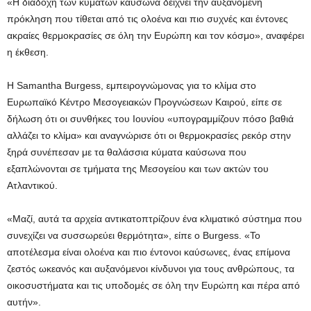
«Η διαδοχή των κυμάτων καύσωνα δείχνει την αυξανόμενη
πρόκληση που τίθεται από τις ολοένα και πιο συχνές και έντονες
ακραίες θερμοκρασίες σε όλη την Ευρώπη και τον κόσμο», αναφέρει
η έκθεση.
Η Samantha Burgess, εμπειρογνώμονας για το κλίμα στο
Ευρωπαϊκό Κέντρο Μεσογειακών Προγνώσεων Καιρού, είπε σε
δήλωση ότι οι συνθήκες του Ιουνίου «υπογραμμίζουν πόσο βαθιά
αλλάζει το κλίμα» και αναγνώρισε ότι οι θερμοκρασίες ρεκόρ στην
ξηρά συνέπεσαν με τα θαλάσσια κύματα καύσωνα που
εξαπλώνονται σε τμήματα της Μεσογείου και των ακτών του
Ατλαντικού.
«Μαζί, αυτά τα αρχεία αντικατοπτρίζουν ένα κλιματικό σύστημα που
συνεχίζει να συσσωρεύει θερμότητα», είπε ο Burgess. «Το
αποτέλεσμα είναι ολοένα και πιο έντονοι καύσωνες, ένας επίμονα
ζεστός ωκεανός και αυξανόμενοι κίνδυνοι για τους ανθρώπους, τα
οικοσυστήματα και τις υποδομές σε όλη την Ευρώπη και πέρα ​​από
αυτήν».