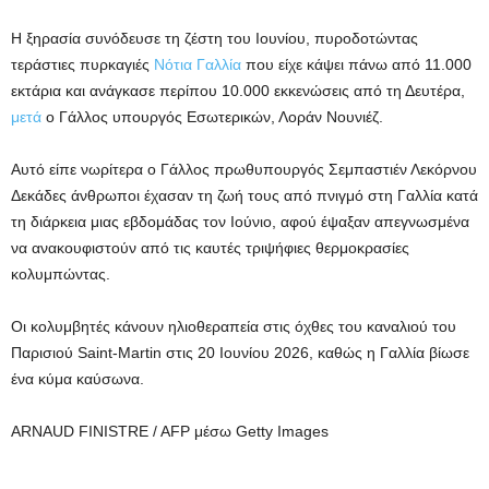
Η ξηρασία συνόδευσε τη ζέστη του Ιουνίου, πυροδοτώντας
τεράστιες πυρκαγιές
Νότια Γαλλία
που είχε κάψει πάνω από 11.000
εκτάρια και ανάγκασε περίπου 10.000 εκκενώσεις από τη Δευτέρα,
μετά
ο Γάλλος υπουργός Εσωτερικών, Λοράν Νουνιέζ.
Αυτό είπε νωρίτερα ο Γάλλος πρωθυπουργός Σεμπαστιέν Λεκόρνου
Δεκάδες άνθρωποι έχασαν τη ζωή τους από πνιγμό στη Γαλλία
κατά
τη διάρκεια μιας εβδομάδας τον Ιούνιο, αφού έψαξαν απεγνωσμένα
να ανακουφιστούν από τις καυτές τριψήφιες θερμοκρασίες
κολυμπώντας.
Οι κολυμβητές κάνουν ηλιοθεραπεία στις όχθες του καναλιού του
Παρισιού Saint-Martin στις 20 Ιουνίου 2026, καθώς η Γαλλία βίωσε
ένα κύμα καύσωνα.
ARNAUD FINISTRE / AFP μέσω Getty Images