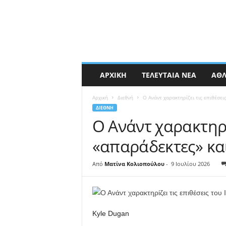
ΑΡΧΙΚΉ
ΤΕΛΕΥΤΑΊΑ ΝΈΑ
ΑΘΛ
Αρχική
Διεθνή
Ο Ανάντ χαρακτηρίζει τις επιθέσει
ΔΙΕΘΝΉ
Ο Ανάντ χαρακτηρί
«απαράδεκτες» κα
Από
Ματίνα Κολιοπούλου
-
9 Ιουλίου 2026
Kyle Dugan