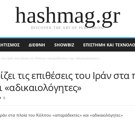
hashmag.gr
DISCOVER THE ART OF PUBLISHING
ΗΤΙΣΜΟΣ
ΔΙΕΘΝΉ
SHOWBIZ
ΕΠΙΣΤΉΜΗ ΚΑΙ ΤΕΧΝΟΛΟ
ς του Ιράν στα πλοία του Κόλπου «απαράδεκτες» και «αδικαιολόγητες»
ζει τις επιθέσεις του Ιράν στα
ι «αδικαιολόγητες»
0