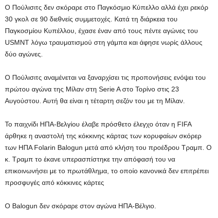
Ο Πούλισιτς δεν σκόραρε στο Παγκόσμιο Κύπελλο αλλά έχει ρεκόρ
30 γκολ σε 90 διεθνείς συμμετοχές. Κατά τη διάρκεια του
Παγκοσμίου Κυπέλλου, έχασε έναν από τους πέντε αγώνες του
USMNT λόγω τραυματισμού στη γάμπα και άφησε νωρίς άλλους
δύο αγώνες.
Ο Πούλισιτς αναμένεται να ξαναρχίσει τις προπονήσεις ενόψει του
πρώτου αγώνα της Μίλαν στη Serie A στο Τορίνο στις 23
Αυγούστου. Αυτή θα είναι η τέταρτη σεζόν του με τη Μίλαν.
Το παιχνίδι ΗΠΑ-Βελγίου έλαβε πρόσθετο έλεγχο όταν η FIFA
άρθηκε η αναστολή της κόκκινης κάρτας
των κορυφαίων σκόρερ
των ΗΠΑ
Folarin Balogun
μετά από κλήση του προέδρου Τραμπ. Ο
κ. Τραμπ το έκανε
υπερασπίστηκε την απόφασή του
να
επικοινωνήσει με το πρωτάθλημα, το οποίο κανονικά δεν επιτρέπει
προσφυγές από κόκκινες κάρτες
Ο Balogun δεν σκόραρε στον αγώνα ΗΠΑ-Βέλγιο.