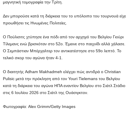
μαγνητική τομογραφία την Τρίτη.
Δεν μπορούσε κατά τη διάρκεια του
το υπόλοιπο του τουρνουά
είχε
προωθήσει τις Ηνωμένες Πολιτείες.
Ο Πούλισιτς χτύπησε ένα πόδι από τον αρχηγό του Βελγίου Γιούρι
Τίλεμανς ενώ βρισκόταν στο 52ο. Έμεινε στο παιχνίδι αλλά χάλασε.
Ο Σεμπάστιαν Μπέρχαλτερ τον αντικατέστησε στο 59ο λεπτό. Το
τελικό σκορ του αγώνα ήταν 4-1.
Ο διαιτητής Adham Makhadmeh ελέγχει πώς αντιδρά ο Christian
Pulisic μετά την πρόκληση από τον Youri Tielemans του Βελγίου
κατά τη διάρκεια του αγώνα ΗΠΑ εναντίον Βελγίου στο Σιάτλ Στάδιο
στις 6 Ιουλίου 2026 στο Σιάτλ της Ουάσιγκτον.
Φωτογραφία: Alex Grimm/Getty Images