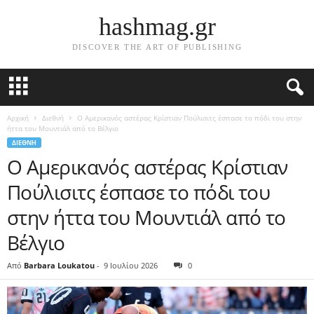
hashmag.gr
DISCOVER THE ART OF PUBLISHING
Αρχική
Διεθνή
Ο Αμερικανός αστέρας Κρίστιαν Πούλισιτς έσπασε το πόδι του στην
ήττα του Μουντιάλ από το Βέλγιο
ΔΙΕΘΝΉ
Ο Αμερικανός αστέρας Κρίστιαν
Πούλισιτς έσπασε το πόδι του
στην ήττα του Μουντιάλ από το
Βέλγιο
Από
Barbara Loukatou
-
9 Ιουλίου 2026
0