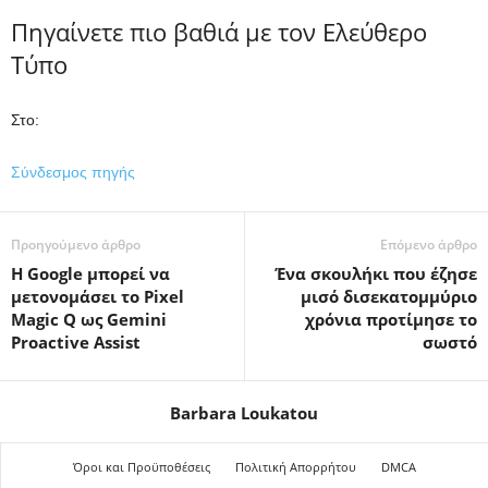
Πηγαίνετε πιο βαθιά με τον Ελεύθερο
Τύπο
Στο:
Σύνδεσμος πηγής
Προηγούμενο άρθρο
Επόμενο άρθρο
Η Google μπορεί να
Ένα σκουλήκι που έζησε
μετονομάσει το Pixel
μισό δισεκατομμύριο
Magic Q ως Gemini
χρόνια προτίμησε το
Proactive Assist
σωστό
Barbara Loukatou
Όροι και Προϋποθέσεις
Πολιτική Απορρήτου
DMCA