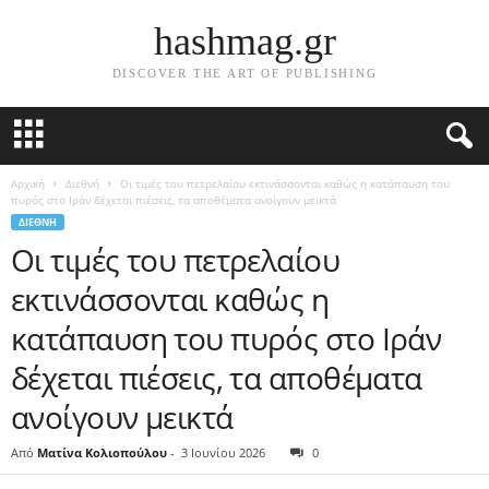
hashmag.gr
DISCOVER THE ART OF PUBLISHING
Αρχική
Διεθνή
Οι τιμές του πετρελαίου εκτινάσσονται καθώς η κατάπαυση του
πυρός στο Ιράν δέχεται πιέσεις, τα αποθέματα ανοίγουν μεικτά
ΔΙΕΘΝΉ
Οι τιμές του πετρελαίου
εκτινάσσονται καθώς η
κατάπαυση του πυρός στο Ιράν
δέχεται πιέσεις, τα αποθέματα
ανοίγουν μεικτά
Από
Ματίνα Κολιοπούλου
-
3 Ιουνίου 2026
0