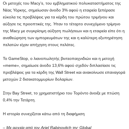
Οι μετοχές του Macy’s, του εμβληματικού πολυκαταστήματος της
Νέας Υόρκης, σημείωσαν άνοδο 3% αφού η εταιρεία ξεπέρασε
εύκολα τις προβλέψεις για τα κέρδη του πρώτου τριμήνου και
αύξησε τις προοπτικές της. Ήταν το τέταρτο συνεχόμενο τρίμηνο
της Macy με συγκρίσιμη αύξηση πωλήσεων και η εταιρεία είπε ότι η
αναθεώρηση των εμπορευμάτων της και η καλύτερη εξυπηρέτηση
πελατών είχαν απήχηση στους πελάτες.
Το GameStop, ο λιανοπωλητής βιντεοπαιχνιδιών και η μετοχή
«meme», σημείωσε άνοδο 13,6% αφού σχεδόν διπλασίασε τις
προβλέψεις για τα κέρδη της Wall Street και ανακοίνωσε επαναγορά
μετοχών 2 δισεκατομμυρίων δολαρίων.
Στην Bay Street, το χρηματιστήριο του Τορόντο άνοιξε με πτώση
0,4% την Τετάρτη.
Η ιστορία συνεχίζεται κάτω από τη διαφήμιση
– Με αρχεία από τον Ariel Rabinovitch της Global