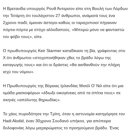
Η Βρετανίδα υπουργός Ρουθ Άντερσον είπε στη Βουλή των Λόρδων
την Τετάρτη ότι τουλάχιστον 27 άνθρωποι, ανάμεσά τους ένα
2χρονο παιδί, έμειναν άστεγοι καθώς οι ταραχοποιοί πήγαιναν
πόρτα-πόρτα με στόχο αλλοδαπούς. «Μπορώ μόνο να φανταστώ
τον φόβο τους», είπε.
Ο πρωθυπουργός Keir Starmer καταδίκασε τη βία, γράφοντας στο
X ότι άνθρωποι «στοχοποιήθηκαν χθες το βράδυ λόγω της
καταγωγής τους» και ότι οι δράστες «θα αισθανθούν την πλήρη
ισχύ του νόμου».
Η Πρωθυπουργός της Βόρειας Ιρλανδίας Μισέλ Ο’ Νιλ είπε ότι μια
ομάδα μασκοφόρων «έδιωξε οικογένειες από τα σπίτια τους» σε
σκηνές «απόλυτης θηριωδίας».
Το χάος πυροδότησε την Τρίτη, όταν η αστυνομία κατηγόρησε τον
Hadi Alodid, έναν 30χρονο Σουδανό υπήκοο, για απόπειρα
δολοφονίας λόγω μαχαιρώματος το προηγούμενο βράδυ. Ένας