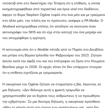
ντετέκτιβ είπε στο δικαστήριο την Τετάρτη ότι η επίθεση, η οποία
κινηματογραφήθηκε από περαστικό και έγινε viral στο διαδίκτυο,
άφησε το θύμα Stephen Ogilvie τυφλό στο ένα μάτι και με τραύματα
στο άλλο μάτι, την πλάτη και το πρόσωπο, ανέφερε η PA Media. Ο
Alodeed κατηγορήθηκε επίσης ότι απείλησε να σκοτώσει έναν
ακτινογράφο του NHS και ότι είχε στην κατοχή του ένα μαχαίρι και
του απορρίφθηκε η εγγύηση.
Η αστυνομία είπε ότι ο Alodide πέταξε από το Παρίσι στο Δουβλίνο
και μπήκε στη Βόρεια Ιρλανδία τον Φεβρουάριο του 2023. Ζήτησε
άσυλο κατά την άφιξή του και του επέτρεψαν να ζήσει στο Ηνωμένο
Βασίλειο μέχρι το 2028. Οι αρχές είπαν ότι δεν υπάρχουν στοιχεία
ότι η επίθεση σχετίζεται με τρομοκρατία.
Η οικογένεια του Ogilvie ζήτησε να σταματήσει η βία, λέγοντας σε
μια δήλωση: «Δεν θέλουμε αυτή η φρικτή τραγωδία να
χρησιμοποιηθεί για να διχάσει τους ανθρώπους ή να προωθήσει
την εχθρότητα». Σε μια δεύτερη δήλωση, η οικογένεια πρόσθεσε:
«Μην το κάνετε αυτό στο όνομα των αγαπημένων μας, γιατί δεν