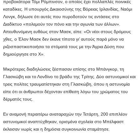
προβοκάτορα Τόμι Ρόμπινσον, ο οποίος έχει πολλαπλές ποινικές
καταδίκες. Η υπουργός Δικαιοσύνης της Βόρειας Ιρλανδίας, Ναόμι
Λονγκ, δήλωσε ότι αυτές που πυροδοτούν τις εντάσεις στο
Διαδίκτυο «πολεμούν τον πόνο και την αγωνία των άλλων».
Απευθυνόμενη ευθέως στον Μασκ, είπε: «Οι νέοι στους δρόμους
χθες, ο Έλον Μασκ δεν έκανε τίποτα γι’ αυτούς παρά μόνο να
ριζοσπαστικοποιήσει τα στόματά τους με την Άγρια Δύση που
δημιούργησε στο X».
Μικρότερες διαδηλώσεις ξέσπασαν επίσης στο Μπάνγκορ, τη
Γλασκώβη και το Λονδίνο το βράδυ της Τρίτης. Δύο αστυνομικοί και
τρεις πολίτες τραυματίστηκαν στη Γλασκώβη, όπου η αστυνομία
είπε ότι οι άνθρωποι δέχονταν επίθεση λόγω του χρώματος του
δέρματός τους.
Εν αναμονή περαιτέρω αναταραχών την Τετάρτη, 200 επιπλέον
αστυνομικοί αναπτύχθηκαν, ορισμένα σχολεία στο Μπέλφαστ
έκλεισαν νωρίς και η δημόσια συγκοινωνία σταμάτησε.