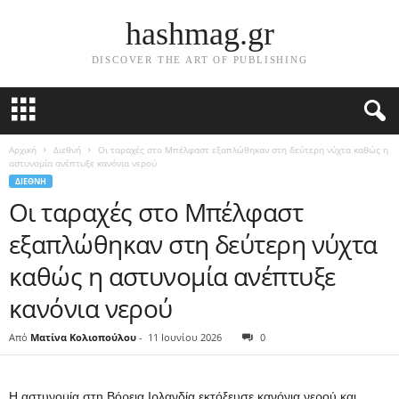
hashmag.gr
DISCOVER THE ART OF PUBLISHING
Αρχική
Διεθνή
Οι ταραχές στο Μπέλφαστ εξαπλώθηκαν στη δεύτερη νύχτα καθώς η
αστυνομία ανέπτυξε κανόνια νερού
ΔΙΕΘΝΉ
Οι ταραχές στο Μπέλφαστ
εξαπλώθηκαν στη δεύτερη νύχτα
καθώς η αστυνομία ανέπτυξε
κανόνια νερού
Από
Ματίνα Κολιοπούλου
-
11 Ιουνίου 2026
0
Η αστυνομία στη Βόρεια Ιρλανδία εκτόξευσε κανόνια νερού και