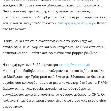
εκτόξευσε βλήματα εναντίον αξιωματικών κατά των ταραχών στο
Newtownabbey την Τετάρτη, καθώς αντιμεταναστευτικές
αναταραχές που πυροδοτήθηκαν από επίθεση με μαχαίρι από ιούς
εισέβαλαν σε ένα γήπεδο πυρετού.
δεύτερη νύχτα στη σειρά
Κοντά
στο Μπέλφαστ.
Η αστυνομία είπε ότι η αναταραχή εκείνο το βράδυ είχε ως
αποτέλεσμα 16 συλλήψεις και δύο κατηγορίες. Το PSNI είπε ότι 12
αστυνομικοί τραυματίστηκαν, ορισμένοι από βόμβες βενζίνης.
Η ταραχή έγινε ένα βράδυ αργότερα
εκτεταμένες ταραχές
Μασκοφόροι διαδηλωτές πυρπόλησαν σπίτια και οχήματα σε όλο
το Μπέλφαστ την Τρίτη μετά από βίντεο με βάναυσες επιθέσεις με
μαχαίρι που κυκλοφόρησαν στα μέσα κοινωνικής δικτύωσης. Πλήθη
έκαψαν σπίτια, λεωφορεία, αυτοκίνητα και οδοφράγματα,
αναγκάζοντας αρκετές οικογένειες να φύγουν, ανέφερε το CNN. Οι
πολιτικοί είπαν ότι οι ταραχοποιοί είχαν στόχο συγκεκριμένα σπίτια
μειονοτήτων.