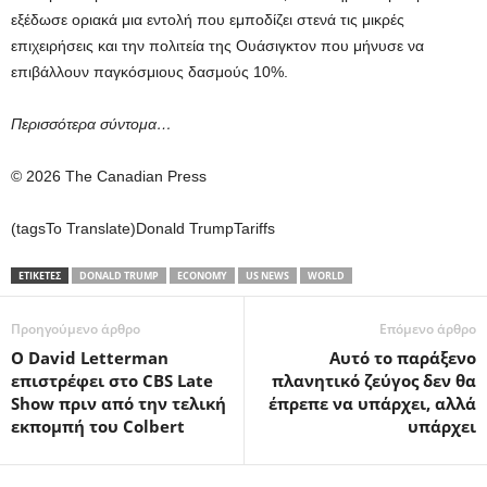
εξέδωσε οριακά μια εντολή που εμποδίζει στενά τις μικρές
επιχειρήσεις και την πολιτεία της Ουάσιγκτον που μήνυσε να
επιβάλλουν παγκόσμιους δασμούς 10%.
Περισσότερα σύντομα…
© 2026 The Canadian Press
(tagsTo Translate)Donald TrumpTariffs
ΕΤΙΚΕΤΕΣ
DONALD TRUMP
ECONOMY
US NEWS
WORLD
Προηγούμενο άρθρο
Επόμενο άρθρο
Ο David Letterman
Αυτό το παράξενο
επιστρέφει στο CBS Late
πλανητικό ζεύγος δεν θα
Show πριν από την τελική
έπρεπε να υπάρχει, αλλά
εκπομπή του Colbert
υπάρχει