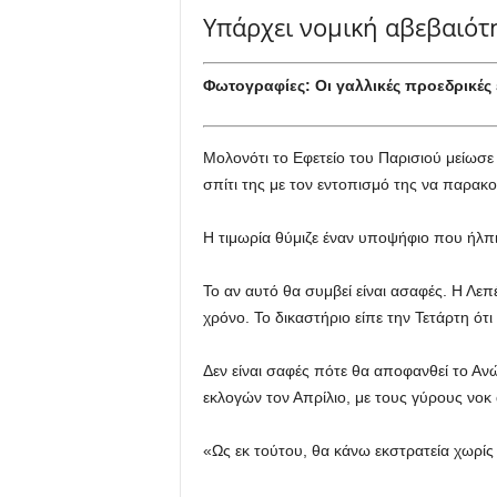
Υπάρχει νομική αβεβαιότη
Φωτογραφίες: Οι γαλλικές προεδρικές
Μολονότι το Εφετείο του Παρισιού μείωσε
σπίτι της με τον εντοπισμό της να παρακο
Η τιμωρία θύμιζε έναν υποψήφιο που ήλπιζ
Το αν αυτό θα συμβεί είναι ασαφές. Η Λε
χρόνο. Το δικαστήριο είπε την Τετάρτη ότ
Δεν είναι σαφές πότε θα αποφανθεί το Αν
εκλογών τον Απρίλιο, με τους γύρους νοκ 
«Ως εκ τούτου, θα κάνω εκστρατεία χωρίς