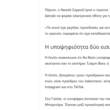
Πέρυσι, ο Νικολά Σαρκοζί έγινε ο πρώτο
Διέταξε να φοράει ηλεκτρονική οθόνη για τ
«Το κοινό έχει μεγάλες προσδοκίες για α
το γεγονός παραμένει ότι έχει καταδικαστεί
Η υποψηφιότητα δύο εισιτ
Η Λεπέν ανακοίνωσε ότι θα θέσει υποψηφι
ακούγεται σαν το εισιτήριο Τραμπ-Βανς ή
Η Λεπέν, βετεράνος τριών προεδρικών εκσ
ετών, είναι πρόεδρος του λαϊκιστικού, αν
Instagram και στο TikTok.
Στη Γαλλία, οι υποψήφιοι έσπασαν την πα
Μπαρντέρα. Έκαναν μαζί προεκλογική εκστ