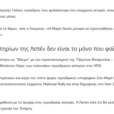
ς πρώην Γάλλος πρόεδρος που φυλακίστηκε στη σύγχρονη ιστορία, όταν
ρεις μήνες.
υτό το θέμα», είπε ο Λούμπαν. «Η Μαρίν Λεπέν μπορεί να προσπαθήσει 
».
ηρίων της Λεπέν δεν είναι το μόνο που φαί
ότητα ως “δίδυμο” με τον προστατευόμενό της Τζόρνταν Μπαρντέλα – κ
 Μπάιντεν-Χάρις των τελευταίων προεδρικών εκλογών στις ΗΠΑ.
τρατειών και κόρη του πέντε φορές προεδρικού υποψηφίου Ζαν-Μαρί Λε
τιμεταναστευτικού κόμματος National Rally και είναι δημοφιλής στο Gen
ράδοση με το ζευγάρι στις προεδρικές εκλογές. Η Λεπέν είπε ότι θα γι
ρατεία την Τετάρτη.