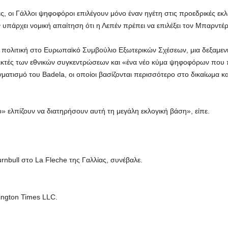
ίες, οι Γάλλοι ψηφοφόροι επιλέγουν μόνο έναν ηγέτη στις προεδρικές 
 υπάρχει νομική απαίτηση ότι η Λεπέν πρέπει να επιλέξει τον Μπαρντέρ
ική πολιτική στο Ευρωπαϊκό Συμβούλιο Εξωτερικών Σχέσεων, μια δεξαμε
κτές των εθνικών συγκεντρώσεων και «ένα νέο κύμα ψηφοφόρων που π
ατισμό του Badela, οι οποίοι βασίζονται περισσότερο στο δικαίωμα κα
» ελπίζουν να διατηρήσουν αυτή τη μεγάλη εκλογική βάση», είπε.
rnbull στο La Fleche της Γαλλίας, συνέβαλε.
ington Times LLC.