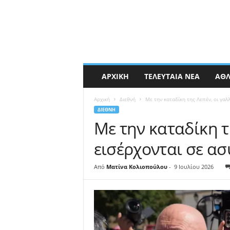
ΑΡΧΙΚΉ
ΤΕΛΕΥΤΑΊΑ ΝΈΑ
ΑΘΛ
Αρχική
Διεθνή
Με την καταδίκη της Λεπέν, οι γαλ
ΔΙΕΘΝΉ
Με την καταδίκη τ
εισέρχονται σε α
Από
Ματίνα Κολιοπούλου
-
9 Ιουλίου 2026