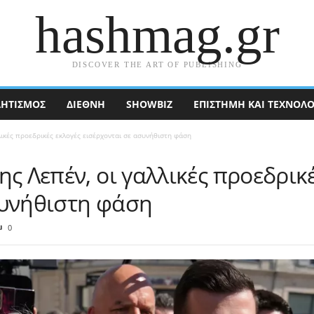
hashmag.gr
DISCOVER THE ART OF PUBLISHING
ΗΤΙΣΜΟΣ
ΔΙΕΘΝΉ
SHOWBIZ
ΕΠΙΣΤΉΜΗ ΚΑΙ ΤΕΧΝΟΛΟ
λικές προεδρικές εκλογές εισέρχονται σε ασυνήθιστη φάση
ης Λεπέν, οι γαλλικές προεδρικ
συνήθιστη φάση
0