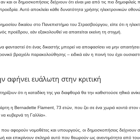
, αν και οι δημοσκοπήσεις δείχνουν ότι είναι μια από τις πιο δημοφιλείς
προεδρία. Αυτό αποκλείει κάθε δυνατότητα χρήσης ηλεκτρονικών οθονώ
ημοσίου δικαίου στο Πανεπιστήμιο του Στρασβούργου, είπε ότι η ηλε
νός προέδρου, εάν εξακολουθεί να απαιτείται εκείνη τη στιγμή.
να φανταστεί ότι ένας δικαστής μπορεί να αποφασίσει να μην απαιτήσ
ρονικό βραχιόλι παρακολούθησης – ειδικά εάν η ποινή του έχει ουσιαστ
ην αφήνει ευάλωτη στην κριτική
οστηρίζουν ότι η καταδίκη της για διαφθορά θα την καθιστούσε ηθικά αν
ετάρτη η Bernadette Flament, 73 ετών, που ζει σε ένα χωριό κοντά στον
να κυβερνά τη Γαλλία».
ου αφορούν νομοθέτες και υπουργούς, οι δημοσκοπήσεις δείχνουν στ
ή και επικρίνουν σκληρά αυτό που θεωρούν ως ανεντιμότητα από τους