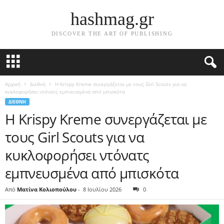
hashmag.gr
DISCOVER THE ART OF PUBLISHING
Αρχική
Διεθνή
Η Krispy Kreme συνεργάζεται με τους Girl Scouts για να
κυκλοφορήσει ντόνατς εμπνευσμένα από μπισκότα
ΔΙΕΘΝΉ
Η Krispy Kreme συνεργάζεται με
τους Girl Scouts για να
κυκλοφορήσει ντόνατς
εμπνευσμένα από μπισκότα
Από
Ματίνα Κολιοπούλου
-
8 Ιουλίου 2026
0