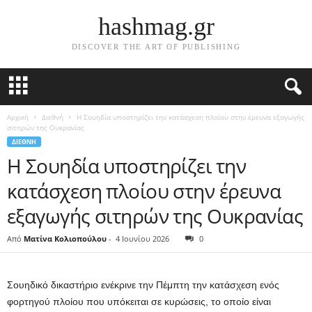
hashmag.gr
DISCOVER THE ART OF PUBLISHING
Αρχική
Διεθνή
Η Σουηδία υποστηρίζει την κατάσχεση πλοίου στην έρευνα εξαγωγής
σιτηρών της Ουκρανίας
ΔΙΕΘΝΉ
Η Σουηδία υποστηρίζει την
κατάσχεση πλοίου στην έρευνα
εξαγωγής σιτηρών της Ουκρανίας
Από
Ματίνα Κολιοπούλου
-
4 Ιουνίου 2026
0
Σουηδικό δικαστήριο ενέκρινε την Πέμπτη την κατάσχεση ενός
φορτηγού πλοίου που υπόκειται σε κυρώσεις, το οποίο είναι