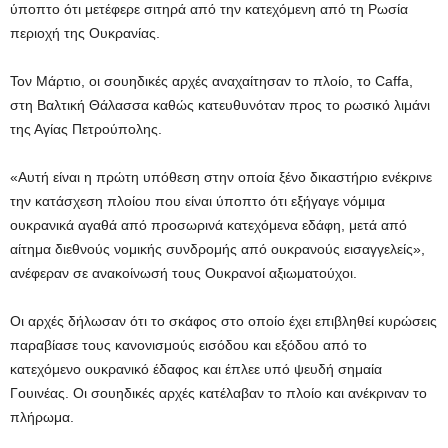
ύποπτο ότι μετέφερε σιτηρά από την κατεχόμενη από τη Ρωσία
περιοχή της Ουκρανίας.
Τον Μάρτιο, οι σουηδικές αρχές αναχαίτησαν το πλοίο, το Caffa,
στη Βαλτική Θάλασσα καθώς κατευθυνόταν προς το ρωσικό λιμάνι
της Αγίας Πετρούπολης.
«Αυτή είναι η πρώτη υπόθεση στην οποία ξένο δικαστήριο ενέκρινε
την κατάσχεση πλοίου που είναι ύποπτο ότι εξήγαγε νόμιμα
ουκρανικά αγαθά από προσωρινά κατεχόμενα εδάφη, μετά από
αίτημα διεθνούς νομικής συνδρομής από ουκρανούς εισαγγελείς»,
ανέφεραν σε ανακοίνωσή τους Ουκρανοί αξιωματούχοι.
Οι αρχές δήλωσαν ότι το σκάφος στο οποίο έχει επιβληθεί κυρώσεις
παραβίασε τους κανονισμούς εισόδου και εξόδου από το
κατεχόμενο ουκρανικό έδαφος και έπλεε υπό ψευδή σημαία
Γουινέας. Οι σουηδικές αρχές κατέλαβαν το πλοίο και ανέκριναν το
πλήρωμα.