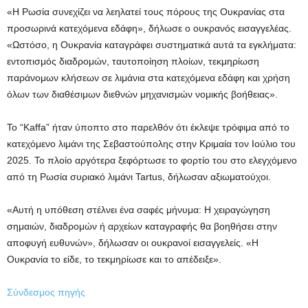
«Η Ρωσία συνεχίζει να λεηλατεί τους πόρους της Ουκρανίας στα
προσωρινά κατεχόμενα εδάφη», δήλωσε ο ουκρανός εισαγγελέας.
«Ωστόσο, η Ουκρανία καταγράφει συστηματικά αυτά τα εγκλήματα:
εντοπισμός διαδρομών, ταυτοποίηση πλοίων, τεκμηρίωση
παράνομων κλήσεων σε λιμάνια στα κατεχόμενα εδάφη και χρήση
όλων των διαθέσιμων διεθνών μηχανισμών νομικής βοήθειας».
Το “Kaffa” ήταν ύποπτο στο παρελθόν ότι έκλεψε τρόφιμα από το
κατεχόμενο λιμάνι της Σεβαστούπολης στην Κριμαία τον Ιούλιο του
2025. Το πλοίο αργότερα ξεφόρτωσε το φορτίο του στο ελεγχόμενο
από τη Ρωσία συριακό λιμάνι Tartus, δήλωσαν αξιωματούχοι.
«Αυτή η υπόθεση στέλνει ένα σαφές μήνυμα: Η χειραγώγηση
σημαιών, διαδρομών ή αρχείων καταγραφής θα βοηθήσει στην
αποφυγή ευθυνών», δήλωσαν οι ουκρανοί εισαγγελείς. «Η
Ουκρανία το είδε, το τεκμηρίωσε και το απέδειξε».
Σύνδεσμος πηγής