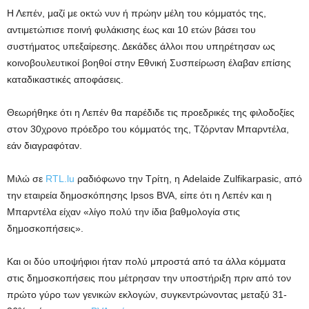
Η Λεπέν, μαζί με οκτώ νυν ή πρώην μέλη του κόμματός της,
αντιμετώπισε ποινή φυλάκισης έως και 10 ετών βάσει του
συστήματος υπεξαίρεσης. Δεκάδες άλλοι που υπηρέτησαν ως
κοινοβουλευτικοί βοηθοί στην Εθνική Συσπείρωση έλαβαν επίσης
καταδικαστικές αποφάσεις.
Θεωρήθηκε ότι η Λεπέν θα παρέδιδε τις προεδρικές της φιλοδοξίες
στον 30χρονο πρόεδρο του κόμματός της, Τζόρνταν Μπαρντέλα,
εάν διαγραφόταν.
Μιλώ σε
RTL.lu
ραδιόφωνο την Τρίτη, η Adelaide Zulfikarpasic, από
την εταιρεία δημοσκόπησης Ipsos BVA, είπε ότι η Λεπέν και η
Μπαρντέλα είχαν «λίγο πολύ την ίδια βαθμολογία στις
δημοσκοπήσεις».
Και οι δύο υποψήφιοι ήταν πολύ μπροστά από τα άλλα κόμματα
στις δημοσκοπήσεις που μέτρησαν την υποστήριξη πριν από τον
πρώτο γύρο των γενικών εκλογών, συγκεντρώνοντας μεταξύ 31-