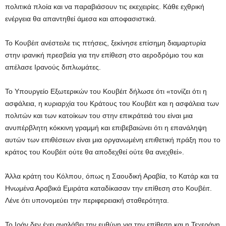
πολιτικά πλοία και να παραβιάσουν τις εκεχειρίες. Κάθε εχθρική
ενέργεια θα απαντηθεί άμεσα και αποφασιστικά.
Το Κουβέιτ ανέστειλε τις πτήσεις, ξεκίνησε επίσημη διαμαρτυρία
στην ιρανική πρεσβεία για την επίθεση στο αεροδρόμιο του και
απέλασε Ιρανούς διπλωμάτες.
Το Υπουργείο Εξωτερικών του Κουβέιτ δήλωσε ότι «τονίζει ότι η
ασφάλεια, η κυριαρχία του Κράτους του Κουβέιτ και η ασφάλεια των
πολιτών και των κατοίκων του στην επικράτειά του είναι μια
ανυπέρβλητη κόκκινη γραμμή και επιβεβαιώνει ότι η επανάληψη
αυτών των επιθέσεων είναι μια οργανωμένη επιθετική πράξη που το
κράτος του Κουβέιτ ούτε θα αποδεχθεί ούτε θα ανεχθεί».
Άλλα κράτη του Κόλπου, όπως η Σαουδική Αραβία, το Κατάρ και τα
Ηνωμένα Αραβικά Εμιράτα καταδίκασαν την επίθεση στο Κουβέιτ.
Λένε ότι υπονομεύει την περιφερειακή σταθερότητα.
Το Ιράν δεν έχει αναλάβει την ευθύνη για την επίθεση και η Τεχεράνη