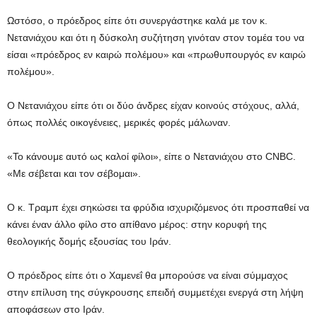
Ωστόσο, ο πρόεδρος είπε ότι συνεργάστηκε καλά με τον κ.
Νετανιάχου και ότι η δύσκολη συζήτηση γινόταν στον τομέα του να
είσαι «πρόεδρος εν καιρώ πολέμου» και «πρωθυπουργός εν καιρώ
πολέμου».
Ο Νετανιάχου είπε ότι οι δύο άνδρες είχαν κοινούς στόχους, αλλά,
όπως πολλές οικογένειες, μερικές φορές μάλωναν.
«Το κάνουμε αυτό ως καλοί φίλοι», είπε ο Νετανιάχου στο CNBC.
«Με σέβεται και τον σέβομαι».
Ο κ. Τραμπ έχει σηκώσει τα φρύδια ισχυριζόμενος ότι προσπαθεί να
κάνει έναν άλλο φίλο στο απίθανο μέρος: στην κορυφή της
θεολογικής δομής εξουσίας του Ιράν.
Ο πρόεδρος είπε ότι ο Χαμενεΐ θα μπορούσε να είναι σύμμαχος
στην επίλυση της σύγκρουσης επειδή συμμετέχει ενεργά στη λήψη
αποφάσεων στο Ιράν.