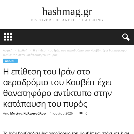
hashmag.gr
DISCOVER THE ART OF PUBLISHING
Αρχική
Διεθνή
Η επίθεση του Ιράν στο αεροδρόμιο του Κουβέιτ έχει θανατηφόρο
αντίκτυπο στην κατάπαυση του πυρός
ΔΙΕΘΝΉ
Η επίθεση του Ιράν στο
αεροδρόμιο του Κουβέιτ έχει
θανατηφόρο αντίκτυπο στην
κατάπαυση του πυρός
Από
Ματίνα Κολιοπούλου
-
4 Ιουνίου 2026
0
Το Ιράν βομβάρδισε ένα αεροδρόμιο του Κουβέιτ και στόχευσε έναν