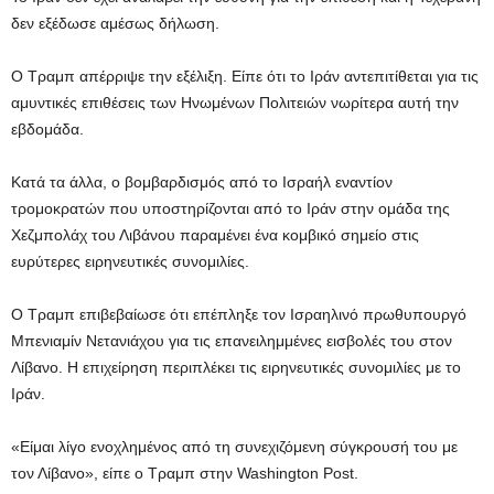
δεν εξέδωσε αμέσως δήλωση.
Ο Τραμπ απέρριψε την εξέλιξη. Είπε ότι το Ιράν αντεπιτίθεται για τις
αμυντικές επιθέσεις των Ηνωμένων Πολιτειών νωρίτερα αυτή την
εβδομάδα.
Κατά τα άλλα, ο βομβαρδισμός από το Ισραήλ εναντίον
τρομοκρατών που υποστηρίζονται από το Ιράν στην ομάδα της
Χεζμπολάχ του Λιβάνου παραμένει ένα κομβικό σημείο στις
ευρύτερες ειρηνευτικές συνομιλίες.
Ο Τραμπ επιβεβαίωσε ότι επέπληξε τον Ισραηλινό πρωθυπουργό
Μπενιαμίν Νετανιάχου για τις επανειλημμένες εισβολές του στον
Λίβανο. Η επιχείρηση περιπλέκει τις ειρηνευτικές συνομιλίες με το
Ιράν.
«Είμαι λίγο ενοχλημένος από τη συνεχιζόμενη σύγκρουσή του με
τον Λίβανο», είπε ο Τραμπ στην Washington Post.