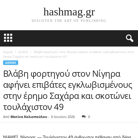
hashmag.gr
DISCOVER THE ART OF PUBLISHING
Αρχική
Διεθνή
Βλάβη φορτηγού στον Νίγηρα αφήνει επιβάτες εγκλωβισμένους στην
έρημο Σαχάρα και σκοτώνει τουλάχιστον 49
ΔΙΕΘΝΉ
Βλάβη φορτηγού στον Νίγηρα
αφήνει επιβάτες εγκλωβισμένους
στην έρημο Σαχάρα και σκοτώνει
τουλάχιστον 49
Από
Ματίνα Κολιοπούλου
-
6 Ιουνίου 2026
0
ΝΙΑΜΕΪ, Νίγηρας — Τουλάχιστον 49 άνθρωποι πέθαναν από δίψα