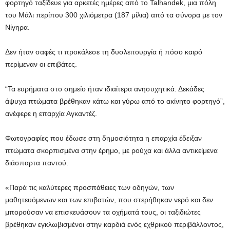
φορτηγό ταξίδευε για αρκετές ημέρες από το Talhandek, μια πόλη
του Μάλι περίπου 300 χιλιόμετρα (187 μίλια) από τα σύνορα με τον
Νίγηρα.
Δεν ήταν σαφές τι προκάλεσε τη δυσλειτουργία ή πόσο καιρό
περίμεναν οι επιβάτες.
“Τα ευρήματα στο σημείο ήταν ιδιαίτερα ανησυχητικά. Δεκάδες
άψυχα πτώματα βρέθηκαν κάτω και γύρω από το ακίνητο φορτηγό”,
ανέφερε η επαρχία Αγκαντέζ.
Φωτογραφίες που έδωσε στη δημοσιότητα η επαρχία έδειξαν
πτώματα σκορπισμένα στην έρημο, με ρούχα και άλλα αντικείμενα
διάσπαρτα παντού.
«Παρά τις καλύτερες προσπάθειες των οδηγών, των
μαθητευόμενων και των επιβατών, που στερήθηκαν νερό και δεν
μπορούσαν να επισκευάσουν τα οχήματά τους, οι ταξιδιώτες
βρέθηκαν εγκλωβισμένοι στην καρδιά ενός εχθρικού περιβάλλοντος,