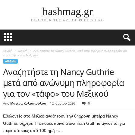
hashmag.gr
DISCOVER THE ART OF PUBLISHING
Αρχική
Διεθνή
Αναζητήστε τη Nancy Guthrie μετά από ανώνυμη πληροφορία για
τον «τάφο» του Μεξικού
ΔΙΕΘΝΉ
Αναζητήστε τη Nancy Guthrie
μετά από ανώνυμη πληροφορία
για τον «τάφο» του Μεξικού
Από
Ματίνα Κολιοπούλου
-
12 Ιουνίου 2026
0
Εθελοντές στο Μεξικό αναζητούν την 84χρονη μητέρα Nancy
Guthrie.
σήμερα
Η οικοδέσποινα Savannah Guthrie αγνοείται για
περισσότερες από 100 ημέρες.