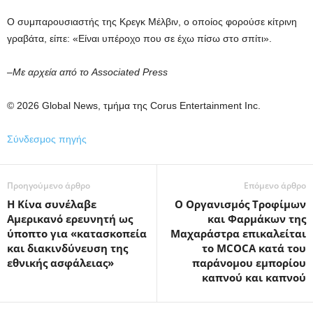
Ο συμπαρουσιαστής της Κρεγκ Μέλβιν, ο οποίος φορούσε κίτρινη
γραβάτα, είπε: «Είναι υπέροχο που σε έχω πίσω στο σπίτι».
–Με αρχεία από το Associated Press
© 2026 Global News, τμήμα της Corus Entertainment Inc.
Σύνδεσμος πηγής
Προηγούμενο άρθρο
Επόμενο άρθρο
Η Κίνα συνέλαβε
Ο Οργανισμός Τροφίμων
Αμερικανό ερευνητή ως
και Φαρμάκων της
ύποπτο για «κατασκοπεία
Μαχαράστρα επικαλείται
και διακινδύνευση της
το MCOCA κατά του
εθνικής ασφάλειας»
παράνομου εμπορίου
καπνού και καπνού