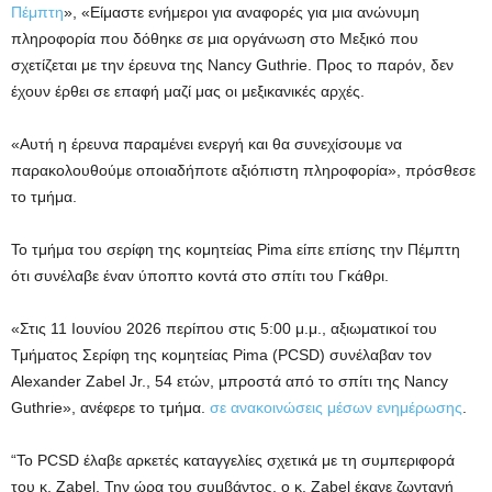
Πέμπτη
», «Είμαστε ενήμεροι για αναφορές για μια ανώνυμη
πληροφορία που δόθηκε σε μια οργάνωση στο Μεξικό που
σχετίζεται με την έρευνα της Nancy Guthrie. Προς το παρόν, δεν
έχουν έρθει σε επαφή μαζί μας οι μεξικανικές αρχές.
«Αυτή η έρευνα παραμένει ενεργή και θα συνεχίσουμε να
παρακολουθούμε οποιαδήποτε αξιόπιστη πληροφορία», πρόσθεσε
το τμήμα.
Το τμήμα του σερίφη της κομητείας Pima είπε επίσης την Πέμπτη
ότι συνέλαβε έναν ύποπτο κοντά στο σπίτι του Γκάθρι.
«Στις 11 Ιουνίου 2026 περίπου στις 5:00 μ.μ., αξιωματικοί του
Τμήματος Σερίφη της κομητείας Pima (PCSD) συνέλαβαν τον
Alexander Zabel Jr., 54 ετών, μπροστά από το σπίτι της Nancy
Guthrie», ανέφερε το τμήμα.
σε ανακοινώσεις μέσων ενημέρωσης
.
“Το PCSD έλαβε αρκετές καταγγελίες σχετικά με τη συμπεριφορά
του κ. Zabel. Την ώρα του συμβάντος, ο κ. Zabel έκανε ζωντανή