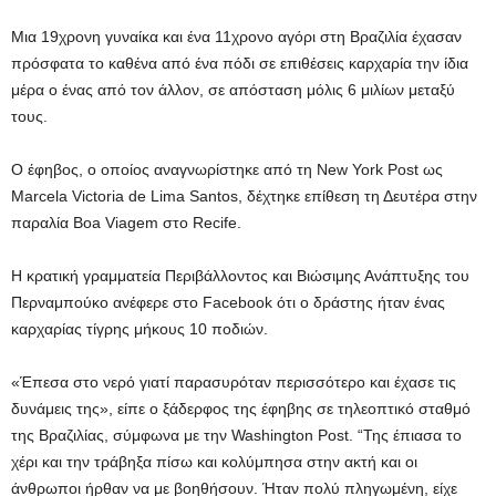
Μια 19χρονη γυναίκα και ένα 11χρονο αγόρι στη Βραζιλία έχασαν
πρόσφατα το καθένα από ένα πόδι σε επιθέσεις καρχαρία την ίδια
μέρα ο ένας από τον άλλον, σε απόσταση μόλις 6 μιλίων μεταξύ
τους.
Ο έφηβος, ο οποίος αναγνωρίστηκε από τη New York Post ως
Marcela Victoria de Lima Santos, δέχτηκε επίθεση τη Δευτέρα στην
παραλία Boa Viagem στο Recife.
Η κρατική γραμματεία Περιβάλλοντος και Βιώσιμης Ανάπτυξης του
Περναμπούκο ανέφερε στο Facebook ότι ο δράστης ήταν ένας
καρχαρίας τίγρης μήκους 10 ποδιών.
«Έπεσα στο νερό γιατί παρασυρόταν περισσότερο και έχασε τις
δυνάμεις της», είπε ο ξάδερφος της έφηβης σε τηλεοπτικό σταθμό
της Βραζιλίας, σύμφωνα με την Washington Post. “Της έπιασα το
χέρι και την τράβηξα πίσω και κολύμπησα στην ακτή και οι
άνθρωποι ήρθαν να με βοηθήσουν. Ήταν πολύ πληγωμένη, είχε