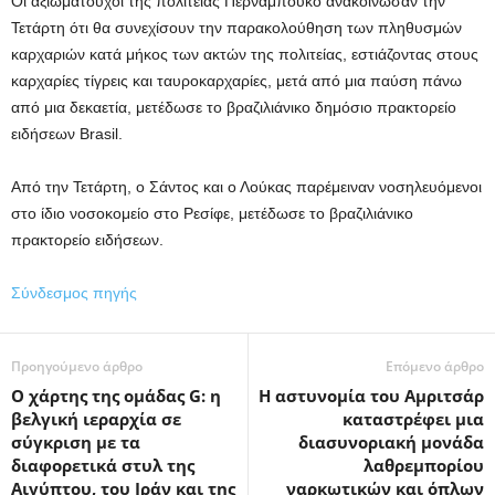
Οι αξιωματούχοι της πολιτείας Περναμπούκο ανακοίνωσαν την
Τετάρτη ότι θα συνεχίσουν την παρακολούθηση των πληθυσμών
καρχαριών κατά μήκος των ακτών της πολιτείας, εστιάζοντας στους
καρχαρίες τίγρεις και ταυροκαρχαρίες, μετά από μια παύση πάνω
από μια δεκαετία, μετέδωσε το βραζιλιάνικο δημόσιο πρακτορείο
ειδήσεων Brasil.
Από την Τετάρτη, ο Σάντος και ο Λούκας παρέμειναν νοσηλευόμενοι
στο ίδιο νοσοκομείο στο Ρεσίφε, μετέδωσε το βραζιλιάνικο
πρακτορείο ειδήσεων.
Σύνδεσμος πηγής
Προηγούμενο άρθρο
Επόμενο άρθρο
Ο χάρτης της ομάδας G: η
Η αστυνομία του Αμριτσάρ
βελγική ιεραρχία σε
καταστρέφει μια
σύγκριση με τα
διασυνοριακή μονάδα
διαφορετικά στυλ της
λαθρεμπορίου
Αιγύπτου, του Ιράν και της
ναρκωτικών και όπλων