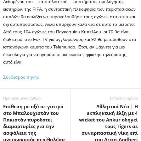
Δεδομένου του… καπιταλιστικού… συστήματος τιμολόγησης
εισιτηρίων της FIFA, η συντριπτική πλειοψηφία των περιστασιακών
οπαδών θα επιλέξει να παρακολουθήσει τους αγώνες στο σπίτι και
όχι αυτοπροσώπως. Αλλά υπάρχουν καλά νέα σε αυτό το μέτωπο:
Από τους 104 αγώνες του Παγκοσμίου Κυπέλλου, οι 70 θα είναι
διαθέσιμοι στο Fox TV για αγγλόφωνους και 92 θα μεταδοθούν στα
ισπανόφωνα κύματα του Telemundo. Έτσι, αν ψάχνετε για μια
δικαιολογία για να αγοράσετε μια κεραία ψηφιακής τηλεόρασης,
αυτό είναι.
Σύνδεσμος πηγής
Προηγούμενο άρθρο
Επόμενο άρθρο
Επίθεση με οξύ σε γιατρό
Αθλητικά Νέα | Η
στο Μπαλουχιστάν του
εκπληκτική έλξη με 4
Πακιστάν πυροδοτεί
wicket του Ankur οδηγεί
διαμαρτυρίες για την
τους Tigers σε
ασφάλεια της
συναρπαστική νίκη επί
υγειονομικής περίθαλψης
του Arcus Andheri