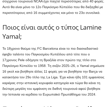
σύγχρονο τουρνουά NCAA έχει παιχτεί περισσότερες από 40 φορές.
Αυτό θα είναι μόνο το 12ο Παγκόσμιο Κύπελλο που θα διεξαχθεί με
περισσότερους από 16 συμμετέχοντες και μόνο το 23ο συνολικά.
Ποιος είναι αυτός ο τύπος Lamine
Yamal;
Το 18χρονο θαύμα της FC Barcelona είναι το πιο διασκεδαστικό
έφηβο ταλέντο του Παγκοσμίου Κυπέλλου από τότε που ο
17χρονος Pele οδήγησε τη Βραζιλία στον πρώτο της τίτλο στο
Παγκόσμιο Κύπελλο το 1958. Τη σεζόν 2025–26, ο Yamal σημείωσε
16 γκολ και βοήθησε άλλες 11 φορές για να βοηθήσει την Barça να
κατακτήσει τον 29ο τίτλο της La Liga. Έχει κάνει ήδη 101 εμφανίσεις
καριέρας στην ισπανική κορυφαία κατηγορία και τώρα θα κάνει τη
δεύτερη μεγάλη του εμφάνιση σε διεθνή τουρνουά αφού βοήθησε
την Ισπανία να κερδίσει το Ευρωπαϊκό Πρωτάθλημα του 2024.