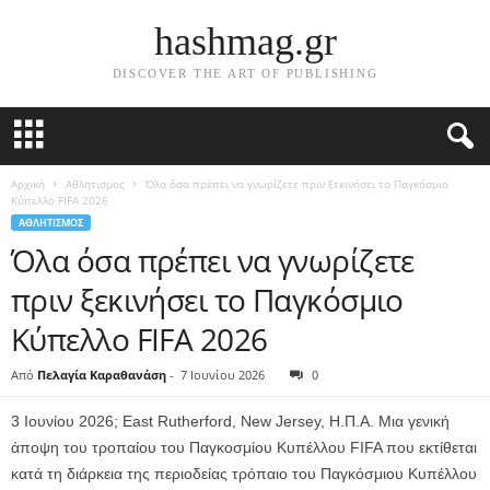
hashmag.gr
DISCOVER THE ART OF PUBLISHING
Αρχική
Αθλητισμος
Όλα όσα πρέπει να γνωρίζετε πριν ξεκινήσει το Παγκόσμιο
Κύπελλο FIFA 2026
ΑΘΛΗΤΙΣΜΟΣ
Όλα όσα πρέπει να γνωρίζετε
πριν ξεκινήσει το Παγκόσμιο
Κύπελλο FIFA 2026
Από
Πελαγία Καραθανάση
-
7 Ιουνίου 2026
0
3 Ιουνίου 2026; East Rutherford, New Jersey, Η.Π.Α. Μια γενική
άποψη του τροπαίου του Παγκοσμίου Κυπέλλου FIFA που εκτίθεται
κατά τη διάρκεια της περιοδείας τρόπαιο του Παγκόσμιου Κυπέλλου