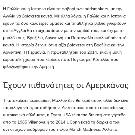
Η Γαλλία και η Ισπανία είναι τα φαβορί των oddsmakers, με την
Αγγλία να βρίσκεται κοντά. Με άλλα λόγια, η Γαλλία και η Ισπανία
έχουν τις δύο καλύτερες ομάδες και τα αθλητικά βιβλία γνωρίζουν
ότι οι Άγγλοι θα στοιχηματίσουν με την καρδιά τους και όχι με το
μυαλό τους. Βραζιλία, Αργεντινή και Πορτογαλία ακολουθούν από
κοντά. Η ιστορία δείχνει ότι η αξία βρίσκεται στη Βραζιλία και την
Αργεντινή. Η Γερμανία, η πρωταθλήτρια του 2014, είναι η μόνη
ευρωπαϊκή χώρα που κέρδισε ποτέ Παγκόσμιο Κύπελλο που
φιλοξενήθηκε στην Αμερική.
Έχουν πιθανότητες οι Αμερικάνοι;
Τι αποκαλείτε «ευκαιρία»; Μάλλον δεν θα κερδίσουν, αλλά δεν είναι
παράλογο να προσπαθήσουν. Αν σκοπεύετε να το σκεφτείτε ως
αμερικανικά αθλήματα, η Team USA είναι πιο δυνατή στο γήπεδο
από το 1985 Villanova ή το 2014 UConn κατά τη διάρκεια των
αντίστοιχων διαδρομών του τίτλου March Madness. Αλλά το