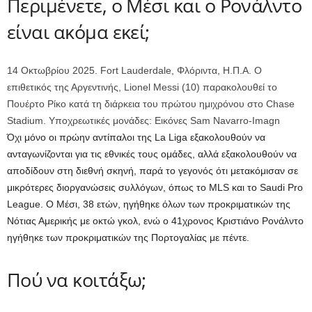
Περιμένετε, ο Μέσι και ο Ρονάλντο
είναι ακόμα εκεί;
14 Οκτωβρίου 2025. Fort Lauderdale, Φλόριντα, Η.Π.Α. Ο
επιθετικός της Αργεντινής, Lionel Messi (10) παρακολουθεί το
Πουέρτο Ρίκο κατά τη διάρκεια του πρώτου ημιχρόνου στο Chase
Stadium. Υποχρεωτικές μονάδες: Εικόνες Sam Navarro-Imagn
Όχι μόνο οι πρώην αντίπαλοι της La Liga εξακολουθούν να
ανταγωνίζονται για τις εθνικές τους ομάδες, αλλά εξακολουθούν να
αποδίδουν στη διεθνή σκηνή, παρά το γεγονός ότι μετακόμισαν σε
μικρότερες διοργανώσεις συλλόγων, όπως το MLS και το Saudi Pro
League. Ο Μέσι, 38 ετών, ηγήθηκε όλων των προκριματικών της
Νότιας Αμερικής με οκτώ γκολ, ενώ ο 41χρονος Κριστιάνο Ρονάλντο
ηγήθηκε των προκριματικών της Πορτογαλίας με πέντε.
Πού να κοιτάξω;