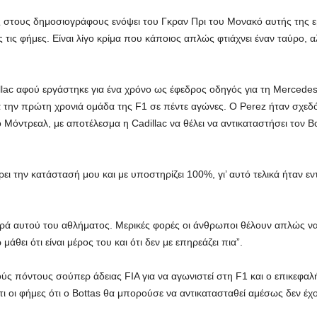
ας στους δημοσιογράφους ενόψει του Γκραν Πρι του Μονακό αυτής της 
τις φήμες. Είναι λίγο κρίμα που κάποιος απλώς φτιάχνει έναν ταύρο, α
lac αφού εργάστηκε για ένα χρόνο ως έφεδρος οδηγός για τη Mercedes
α την πρώτη χρονιά ομάδα της F1 σε πέντε αγώνες. Ο Perez ήταν σχεδ
Μόντρεαλ, με αποτέλεσμα η Cadillac να θέλει να αντικαταστήσει τον Bo
ι την κατάστασή μου και με υποστηρίζει 100%, γι’ αυτό τελικά ήταν εν
ευρά αυτού του αθλήματος. Μερικές φορές οι άνθρωποι θέλουν απλώς 
θει ότι είναι μέρος του και ότι δεν με επηρεάζει πια”.
ούς πόντους σούπερ άδειας FIA για να αγωνιστεί στη F1 και ο επικεφα
 οι φήμες ότι ο Bottas θα μπορούσε να αντικατασταθεί αμέσως δεν έχο