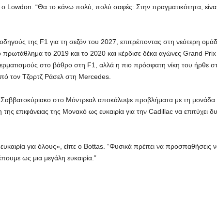
 Lowdon. “Θα το κάνω πολύ, πολύ σαφές: Στην πραγματικότητα, είναι
οδηγούς της F1 για τη σεζόν του 2027, επιτρέποντας στη νεότερη ομάδ
ο πρωτάθλημα το 2019 και το 2020 και κέρδισε δέκα αγώνες Grand Prix 
 τερματισμούς στο βάθρο στη F1, αλλά η πιο πρόσφατη νίκη του ήρθε σ
 από τον Τζορτζ Ράσελ στη Mercedes.
ο Σαββατοκύριακο στο Μόντρεαλ αποκάλυψε προβλήματα με τη μονάδα 
 της επιφάνειας της Μονακό ως ευκαιρία για την Cadillac να επιτύχει 
ευκαιρία για όλους», είπε ο Bottas. “Φυσικά πρέπει να προσπαθήσεις ν
έπουμε ως μια μεγάλη ευκαιρία.”