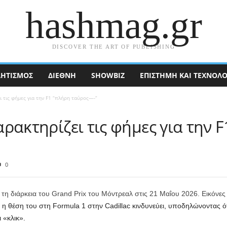
hashmag.gr
DISCOVER THE ART OF PUBLISHING
ΗΤΙΣΜΟΣ
ΔΙΕΘΝΉ
SHOWBIZ
ΕΠΙΣΤΉΜΗ ΚΑΙ ΤΕΧΝΟΛΟ
ι τις φήμες για την F1 “πλήρη ταύρος—-“
χαρακτηρίζει τις φήμες για την 
0
τά τη διάρκεια του Grand Prix του Μόντρεαλ στις 21 Μαΐου 2026. Εικόνε
ότι η θέση του στη Formula 1 στην Cadillac κινδυνεύει, υποδηλώνοντας 
 «κλικ».