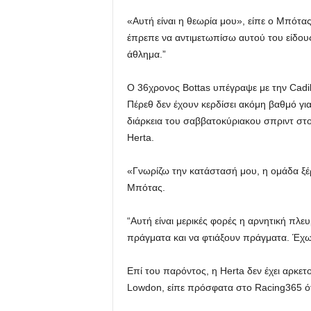
«Αυτή είναι η θεωρία μου», είπε ο Μπότ
έπρεπε να αντιμετωπίσω αυτού του είδους 
άθλημα.”
Ο 36χρονος Bottas υπέγραψε με την Cadil
Πέρεθ δεν έχουν κερδίσει ακόμη βαθμό γι
διάρκεια του σαββατοκύριακου σπριντ στο 
Herta.
«Γνωρίζω την κατάστασή μου, η ομάδα ξέρε
Μπότας.
“Αυτή είναι μερικές φορές η αρνητική πλ
πράγματα και να φτιάξουν πράγματα. Έχω μά
Επί του παρόντος, η Herta δεν έχει αρκετ
Lowdon, είπε πρόσφατα στο Racing365 ότι