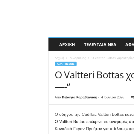
ΑΡΧΙΚΉ
ΤΕΛΕΥΤΑΊΑ ΝΈΑ
ΑΘΛ
Αρχική
Αθλητισμος
Ο Valtteri Bottas χαρακτηρίζε
ΑΘΛΗΤΙΣΜΟΣ
Ο Valtteri Bottas 
—-“
Από
Πελαγία Καραθανάση
-
4 Ιουνίου 2026
Ο οδηγός της Cadillac Valtteri Bottas κα
Ο Valtteri Bottas επέκρινε τις αναφορές 
Καναδικό Γκραν Πρι ήταν για «τίτλους» και