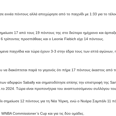
ε εννέα πόντους αλλά αποχώρησε από το παιχνίδι με 1:33 για το τέλο
μείωσε 17 από τους 19 πόντους της στο δεύτερο ημίχρονο και άρπαξ
6 τρίποντες προσπάθειες και ο Leonie Fiebich είχε 14 πόντους.
εχόμενα παιχνίδια και τώρα έχουν 3-3 στην έδρα τους των επτά αγώνων
του να διακόπτεται παρά το γεγονός ότι πήρε 17 πόντους έκαστος από τ
ύ των αδερφών Sabally και σηματοδότησε επίσης την επιστροφή της Sa
 το 2024. Τώρα είναι προπονήτρια του αναπτυσσόμενου συλλόγου του
ι σημείωσε 12 πόντους για τη Νέα Υόρκη, ενώ ο Νυάρα Σαμπάλι 11 πό
 WNBA Commissioner’s Cup και για τις δύο ομάδες.