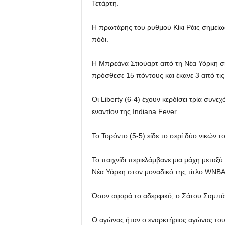
Τετάρτη.
Η πρωτάρης του ρυθμού Κίκι Ράις σημείωσ
πόδι.
Η Μπρεάνα Στιούαρτ από τη Νέα Υόρκη ση
πρόσθεσε 15 πόντους και έκανε 3 από τις 
Οι Liberty (6-4) έχουν κερδίσει τρία συν
εναντίον της Indiana Fever.
Το Τορόντο (5-5) είδε το σερί δύο νικών 
Το παιχνίδι περιελάμβανε μια μάχη μεταξ
Νέα Υόρκη στον μοναδικό της τίτλο WNBA
Όσον αφορά το αδερφικό, ο Σάτου Σαμπάλ
Ο αγώνας ήταν ο εναρκτήριος αγώνας του