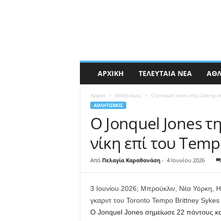
ΑΡΧΙΚΉ
ΤΕΛΕΥΤΑΊΑ ΝΈΑ
ΑΘΛ
Αρχική
Αθλητισμος
Ο Jonquel Jones της Liberty 
ΑΘΛΗΤΙΣΜΟΣ
Ο Jonquel Jones τ
νίκη επί του Tem
Από
Πελαγία Καραθανάση
-
4 Ιουνίου 2026
3 Ιουνίου 2026; Μπρούκλιν, Νέα Υόρκη, Η
γκαρντ του Toronto Tempo Brittney Sykes 
Ο Jonquel Jones σημείωσε 22 πόντους και