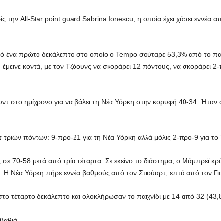
ς την All-Star point guard Sabrina Ionescu, η οποία έχει χάσει εννέα 
πό ένα πρώτο δεκάλεπτο στο οποίο ο Tempo σούταρε 53,3% από το πα
έμεινε κοντά, με τον Τζόουνς να σκοράρει 12 πόντους, να σκοράρει 2
υντ στο ημίχρονο για να βάλει τη Νέα Υόρκη στην κορυφή 40-34. Ήταν
τριών πόντων: 9-προ-21 για τη Νέα Υόρκη αλλά μόλις 2-προ-9 για το 
σε 70-58 μετά από τρία τέταρτα. Σε εκείνο το διάστημα, ο Μάμπρεϊ κρά
α. Η Νέα Υόρκη πήρε εννέα βαθμούς από τον Στιούαρτ, επτά από τον Γιο
το τέταρτο δεκάλεπτο και ολοκλήρωσαν το παιχνίδι με 14 από 32 (43,8
βαθιά.