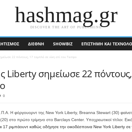
hashmag.gr
DISCOVER THE ART OF PUBLISHING
ΗΤΙΣΜΟΣ
ΔΙΕΘΝΉ
SHOWBIZ
ΕΠΙΣΤΉΜΗ ΚΑΙ ΤΕΧΝΟΛΟ
σημείωσε 22 πόντους, 17 ταμπλό σε νίκη επί του Tempo
ης Liberty σημείωσε 22 πόντους
po
0
.Π.Α. Η φόργουορντ της New York Liberty, Breanna Stewart (30) φαίνετ
(20) στο πρώτο τρίμηνο στο Barclays Center. Υποχρεωτικοί τίτλοι: Ει
 17 ριμπάουντ καθώς οδήγησε την οικοδέσποινα New York Liberty σε ν