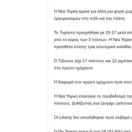
Η Νέα Υόρκη έμεινε για άλλη μια φορά χωρί
τραυματισμών στο πόδι και την πλάτη.
Το Τορόντο προηγήθηκε με 20-17 μετά α
από το εύρος των 3 πόντων. Η Νέα Υόρκη 
προσθέτει επίσης τρία εσωτερικά καλάθια.
Ο Τζόουνς είχε 17 πόντους και 12 ριμπάο
στο πρώτο ημίχρονο.
Η διαφορά στο πρώτο ημίχρονο ήταν σουτ 
Η Νέα Υόρκη επέκτεινε το προβάδισμά της 
πόντους, βυθίζοντας ένα ζευγάρι τρίποντ
Οι Liberty δεν απειλήθηκαν ποτέ σοβαρά σ
Ο De Tempo έκανε 6 στα 19 (31,6%) από 