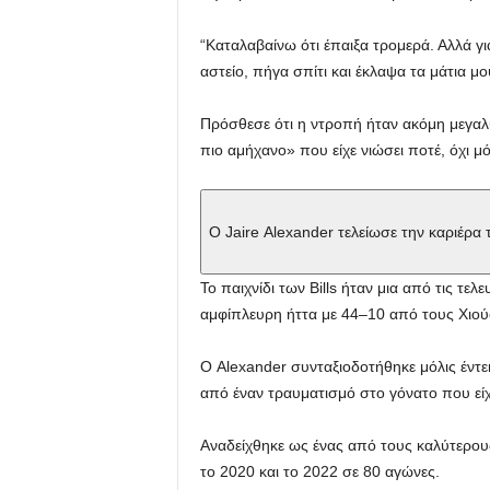
“Καταλαβαίνω ότι έπαιξα τρομερά. Αλλά γι
αστείο, πήγα σπίτι και έκλαψα τα μάτια μο
Πρόσθεσε ότι η ντροπή ήταν ακόμη μεγαλ
πιο αμήχανο» που είχε νιώσει ποτέ, όχι 
Ο Jaire Alexander τελείωσε την καριέρα
Το παιχνίδι των Bills ήταν μια από τις τ
αμφίπλευρη ήττα με 44–10 από τους Χιού
Ο Alexander συνταξιοδοτήθηκε μόλις έντε
από έναν τραυματισμό στο γόνατο που είχ
Αναδείχθηκε ως ένας από τους καλύτερους
το 2020 και το 2022 σε 80 αγώνες.