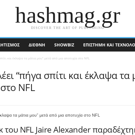
hashmag.gr
DISCOVER THE ART OF PUBLISHING
ΗΤΙΣΜΟΣ
ΔΙΕΘΝΉ
SHOWBIZ
ΕΠΙΣΤΉΜΗ ΚΑΙ ΤΕΧΝΟΛΟ
 σπίτι και έκλαψα τα μάτια μου” μετά από μια αποτυχία στο NFL
λέει “πήγα σπίτι και έκλαψα τα
 στο NFL
του NFL Jaire Alexander παραδέχτηκ