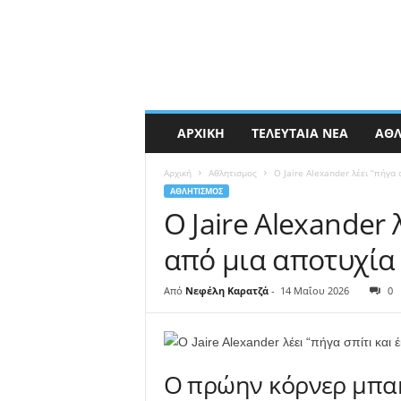
ΑΡΧΙΚΉ
ΤΕΛΕΥΤΑΊΑ ΝΈΑ
ΑΘΛ
Αρχική
Αθλητισμος
Ο Jaire Alexander λέει “πήγα
ΑΘΛΗΤΙΣΜΟΣ
Ο Jaire Alexander 
από μια αποτυχία
Από
Νεφέλη Καρατζά
-
14 Μαΐου 2026
0
Ο πρώην κόρνερ μπακ 