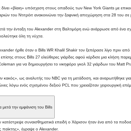
 δίνει «βίαιη» υπόσχεση στους οπαδούς των New York Giants με επικ
ριών του Ντιτρόιτ ανακοινώνει την ξαφνική αποχώρηση στα 28 του σε
ετά την ένταξη του Alexander στη Βαλτιμόρη ενώ ανάρρωσε από ένα σ
ολεύτηκε όλη τη νύχτα.
ander ήρθε όταν ο Bills WR Khalil Shakir τον ξεπέρασε λίγο πριν από
επίσης στους Bills 27 ελεύθερες γιάρδες αφού κέρδισε μια κλήση παρε
leman για να δημιουργήσει το νικηφόρο γκολ 32 γιάρδων του Matt Pra
αν κακός», ως αναλυτής του NBC για τη μετάδοση, και αναρωτήθηκε για
ώνες λόγω ενός σχισμένου δεξιού PCL που χρειαζόταν χειρουργική επέ
μετά την εμφάνιση του Bills
ον κατέστρεψε συναισθηματικά επειδή ο Χάρισον ήταν ένα από τα ποδο
 παίκτης», έγραψε ο Alexander.