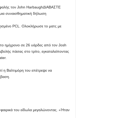
εφαλής τον John Harbaugh
ΔΙΑΒΑΣΤΕ
 μια συναισθηματική δήλωση
χισμένο PCL. Ολοκλήρωσε το ματς με
 το ημίχρονο σε 26 υάρδες από τον Josh
μβολής πάσας στο τρίτο, εγκαταλείποντας
ter.
τί η Βαλτιμόρη του επέτρεψε να
μβαση.
σφαιρικά του είδωλα μεγαλώνοντας. «Ήταν