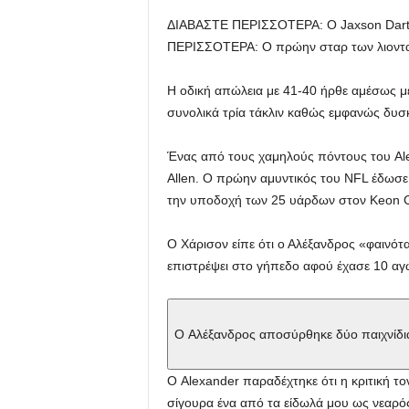
ΔΙΑΒΑΣΤΕ ΠΕΡΙΣΣΟΤΕΡΑ
:
Ο Jaxson Dart
ΠΕΡΙΣΣΟΤΕΡΑ
:
Ο πρώην σταρ των λιοντα
Η οδική απώλεια με 41-40 ήρθε αμέσως μ
συνολικά τρία τάκλιν καθώς εμφανώς δυσκ
Ένας από τους χαμηλούς πόντους του Alex
Allen. Ο πρώην αμυντικός του NFL έδωσε 
την υποδοχή των 25 υάρδων στον Keon Co
Ο Χάρισον είπε ότι ο Αλέξανδρος «φαινότ
επιστρέψει στο γήπεδο αφού έχασε 10 αγ
Ο Αλέξανδρος αποσύρθηκε δύο παιχνίδια 
Ο Alexander παραδέχτηκε ότι η κριτική τ
σίγουρα ένα από τα είδωλά μου ως νεαρός