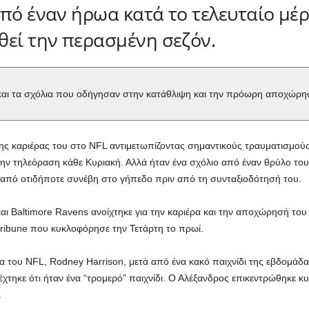
πό έναν ήρωα κατά το τελευταίο μέρ
θεί την περασμένη σεζόν.
ς και τα σχόλια που οδήγησαν στην κατάθλιψη και την πρόωρη αποχώρ
της καριέρας του στο NFL αντιμετωπίζοντας σημαντικούς τραυματισμού
ν τηλεόραση κάθε Κυριακή. Αλλά ήταν ένα σχόλιο από έναν θρύλο του 
από οτιδήποτε συνέβη στο γήπεδο πριν από τη συνταξιοδότησή του.
ι Baltimore Ravens ανοίχτηκε για την καριέρα και την αποχώρησή του 
Tribune που κυκλοφόρησε την Τετάρτη το πρωί.
του NFL, Rodney Harrison, μετά από ένα κακό παιχνίδι της εβδομάδας 1
έχτηκε ότι ήταν ένα “τρομερό” παιχνίδι. Ο Αλέξανδρος επικεντρώθηκε κ
.