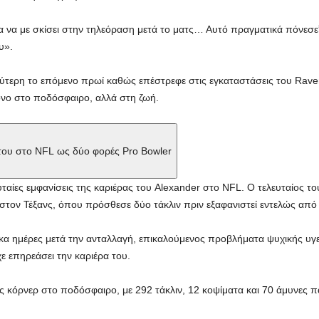
α να με σκίσει στην τηλεόραση μετά το ματς… Αυτό πραγματικά πόνεσε”
υ».
ύτερη το επόμενο πρωί καθώς επέστρεφε στις εγκαταστάσεις του Rave
μόνο στο ποδόσφαιρο, αλλά στη ζωή.
 του στο NFL ως δύο φορές Pro Bowler
ελευταίες εμφανίσεις της καριέρας του Alexander στο NFL. Ο τελευταίος
στον Τέξανς, όπου πρόσθεσε δύο τάκλιν πριν εξαφανιστεί εντελώς από
κα ημέρες μετά την ανταλλαγή, επικαλούμενος προβλήματα ψυχικής υγε
ε επηρεάσει την καριέρα του.
 κόρνερ στο ποδόσφαιρο, με 292 τάκλιν, 12 κοψίματα και 70 άμυνες πά