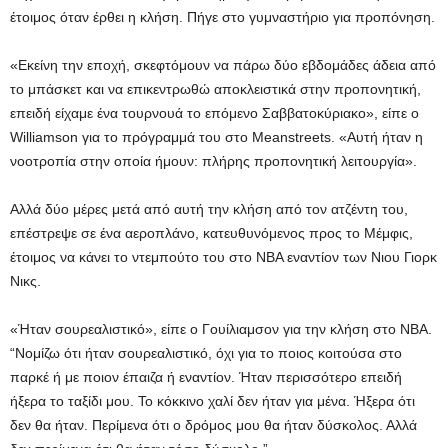
έτοιμος όταν έρθει η κλήση. Πήγε στο γυμναστήριο για προπόνηση.
«Εκείνη την εποχή, σκεφτόμουν να πάρω δύο εβδομάδες άδεια από
το μπάσκετ και να επικεντρωθώ αποκλειστικά στην προπονητική,
επειδή είχαμε ένα τουρνουά το επόμενο Σαββατοκύριακο», είπε ο
Williamson για το πρόγραμμά του στο Meanstreets. «Αυτή ήταν η
νοοτροπία στην οποία ήμουν: πλήρης προπονητική λειτουργία».
Αλλά δύο μέρες μετά από αυτή την κλήση από τον ατζέντη του,
επέστρεψε σε ένα αεροπλάνο, κατευθυνόμενος προς το Μέμφις,
έτοιμος να κάνει το ντεμπούτο του στο ΝΒΑ εναντίον των Νιου Γιορκ
Νικς.
«Ήταν σουρεαλιστικό», είπε ο Γουίλιαμσον για την κλήση στο ΝΒΑ.
“Νομίζω ότι ήταν σουρεαλιστικό, όχι για το ποιος κοιτούσα στο
παρκέ ή με ποιον έπαιζα ή εναντίον. Ήταν περισσότερο επειδή
ήξερα το ταξίδι μου. Το κόκκινο χαλί δεν ήταν για μένα. Ήξερα ότι
δεν θα ήταν. Περίμενα ότι ο δρόμος μου θα ήταν δύσκολος. Αλλά