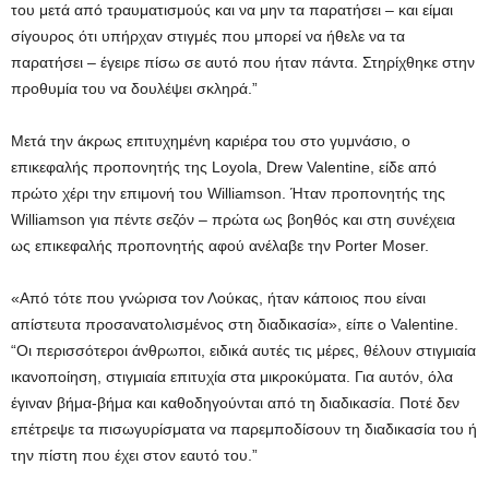
του μετά από τραυματισμούς και να μην τα παρατήσει – και είμαι
σίγουρος ότι υπήρχαν στιγμές που μπορεί να ήθελε να τα
παρατήσει – έγειρε πίσω σε αυτό που ήταν πάντα. Στηρίχθηκε στην
προθυμία του να δουλέψει σκληρά.”
Μετά την άκρως επιτυχημένη καριέρα του στο γυμνάσιο, ο
επικεφαλής προπονητής της Loyola, Drew Valentine, είδε από
πρώτο χέρι την επιμονή του Williamson. Ήταν προπονητής της
Williamson για πέντε σεζόν – πρώτα ως βοηθός και στη συνέχεια
ως επικεφαλής προπονητής αφού ανέλαβε την Porter Moser.
«Από τότε που γνώρισα τον Λούκας, ήταν κάποιος που είναι
απίστευτα προσανατολισμένος στη διαδικασία», είπε ο Valentine.
“Οι περισσότεροι άνθρωποι, ειδικά αυτές τις μέρες, θέλουν στιγμιαία
ικανοποίηση, στιγμιαία επιτυχία στα μικροκύματα. Για αυτόν, όλα
έγιναν βήμα-βήμα και καθοδηγούνται από τη διαδικασία. Ποτέ δεν
επέτρεψε τα πισωγυρίσματα να παρεμποδίσουν τη διαδικασία του ή
την πίστη που έχει στον εαυτό του.”