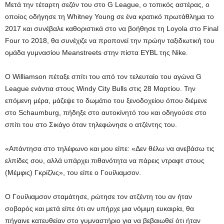
Μετά την τέταρτη σεζόν του στο G League, ο τοπικός αστέρας, ο
οποίος οδήγησε τη Whitney Young σε ένα κρατικό πρωτάθλημα το
2017 και συνέβαλε καθοριστικά στο να βοήθησε τη Loyola στο Final
Four το 2018, θα συνέχιζε να προπονεί την πρώην ταξιδιωτική του
ομάδα γυμνασίου Meanstreets στην πίστα EYBL της Nike.
Ο Williamson πέταξε σπίτι του από τον τελευταίο του αγώνα G
League ενάντια στους Windy City Bulls στις 28 Μαρτίου. Την
επόμενη μέρα, μάζεψε το δωμάτιο του ξενοδοχείου όπου διέμενε
στο Schaumburg, πήδηξε στο αυτοκίνητό του και οδηγούσε στο
σπίτι του στο Σικάγο όταν τηλεφώνησε ο ατζέντης του.
«Απάντησα στο τηλέφωνο και μου είπε: «Δεν θέλω να ανεβάσω τις
ελπίδες σου, αλλά υπάρχει πιθανότητα να πάρεις ντραφτ στους
(Μέμφις) Γκρίζλις», του είπε ο Γουίλιαμσον.
Ο Γουίλιαμσον σταμάτησε, ρώτησε τον ατζέντη του αν ήταν
σοβαρός και μετά είπε ότι αν υπήρχε μια νόμιμη ευκαιρία, θα
πήγαινε κατευθείαν στο γυμναστήριο για να βεβαιωθεί ότι ήταν