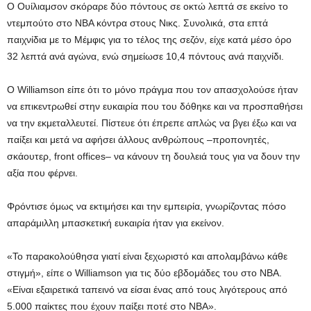
Ο Ουίλιαμσον σκόραρε δύο πόντους σε οκτώ λεπτά σε εκείνο το
ντεμπούτο στο ΝΒΑ κόντρα στους Νικς. Συνολικά, στα επτά
παιχνίδια με το Μέμφις για το τέλος της σεζόν, είχε κατά μέσο όρο
32 λεπτά ανά αγώνα, ενώ σημείωσε 10,4 πόντους ανά παιχνίδι.
Ο Williamson είπε ότι το μόνο πράγμα που τον απασχολούσε ήταν
να επικεντρωθεί στην ευκαιρία που του δόθηκε και να προσπαθήσει
να την εκμεταλλευτεί. Πίστευε ότι έπρεπε απλώς να βγει έξω και να
παίξει και μετά να αφήσει άλλους ανθρώπους –προπονητές,
σκάουτερ, front offices– να κάνουν τη δουλειά τους για να δουν την
αξία που φέρνει.
Φρόντισε όμως να εκτιμήσει και την εμπειρία, γνωρίζοντας πόσο
απαράμιλλη μπασκετική ευκαιρία ήταν για εκείνον.
«Το παρακολούθησα γιατί είναι ξεχωριστό και απολαμβάνω κάθε
στιγμή», είπε ο Williamson για τις δύο εβδομάδες του στο ΝΒΑ.
«Είναι εξαιρετικά ταπεινό να είσαι ένας από τους λιγότερους από
5.000 παίκτες που έχουν παίξει ποτέ στο ΝΒΑ».