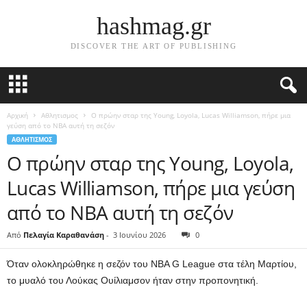
hashmag.gr
DISCOVER THE ART OF PUBLISHING
Αρχική
Αθλητισμος
Ο πρώην σταρ της Young, Loyola, Lucas Williamson, πήρε μια
γεύση από το NBA αυτή τη σεζόν
ΑΘΛΗΤΙΣΜΟΣ
Ο πρώην σταρ της Young, Loyola,
Lucas Williamson, πήρε μια γεύση
από το NBA αυτή τη σεζόν
Από
Πελαγία Καραθανάση
-
3 Ιουνίου 2026
0
Όταν ολοκληρώθηκε η σεζόν του NBA G League στα τέλη Μαρτίου,
το μυαλό του Λούκας Ουίλιαμσον ήταν στην προπονητική.