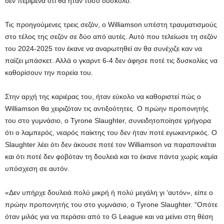
δεν περίμενα ότι θα ήταν τόσο δύσκολο.”
Τις προηγούμενες τρεις σεζόν, ο Williamson υπέστη τραυματισμούς
στο τέλος της σεζόν σε δύο από αυτές. Αυτό που τελείωσε τη σεζόν
του 2024-2025 τον έκανε να αναρωτηθεί αν θα συνέχιζε καν να
παίζει μπάσκετ. Αλλά ο γκαρντ 6-4 δεν άφησε ποτέ τις δυσκολίες να
καθορίσουν την πορεία του.
Στην αρχή της καριέρας του, ήταν εύκολο να καθοριστεί πώς ο
Williamson θα χειριζόταν τις αντιξοότητες. Ο πρώην προπονητής
του στο γυμνάσιο, ο Tyrone Slaughter, συνειδητοποίησε γρήγορα
ότι ο λαμπερός, νεαρός παίκτης του δεν ήταν ποτέ εγωκεντρικός. Ο
Slaughter λέει ότι δεν άκουσε ποτέ τον Williamson να παραπονιέται
και ότι ποτέ δεν φοβόταν τη δουλειά και το έκανε πάντα χωρίς καμία
υπόσχεση σε αυτόν.
«Δεν υπήρχε δουλειά πολύ μικρή ή πολύ μεγάλη γι ‘αυτόν», είπε ο
πρώην προπονητής του στο γυμνάσιο, ο Tyrone Slaughter. “Οπότε
όταν μιλάς για να περάσει από το G League και να μείνει στη θέση