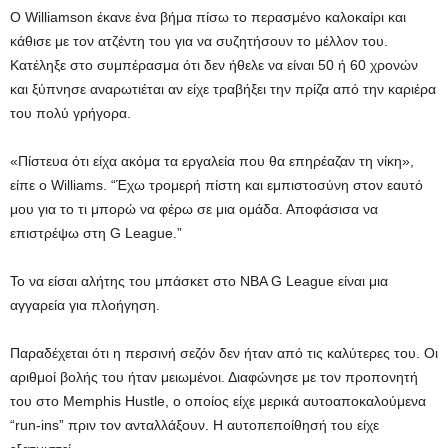
Ο Williamson έκανε ένα βήμα πίσω το περασμένο καλοκαίρι και
κάθισε με τον ατζέντη του για να συζητήσουν το μέλλον του.
Κατέληξε στο συμπέρασμα ότι δεν ήθελε να είναι 50 ή 60 χρονών
και ξύπνησε αναρωτιέται αν είχε τραβήξει την πρίζα από την καριέρα
του πολύ γρήγορα.
«Πίστευα ότι είχα ακόμα τα εργαλεία που θα επηρέαζαν τη νίκη»,
είπε ο Williams. “Έχω τρομερή πίστη και εμπιστοσύνη στον εαυτό
μου για το τι μπορώ να φέρω σε μια ομάδα. Αποφάσισα να
επιστρέψω στη G League.”
Το να είσαι αλήτης του μπάσκετ στο NBA G League είναι μια
αγγαρεία για πλοήγηση.
Παραδέχεται ότι η περσινή σεζόν δεν ήταν από τις καλύτερες του. Οι
αριθμοί βολής του ήταν μειωμένοι. Διαφώνησε με τον προπονητή
του στο Memphis Hustle, ο οποίος είχε μερικά αυτοαποκαλούμενα
“run-ins” πριν τον ανταλλάξουν. Η αυτοπεποίθησή του είχε