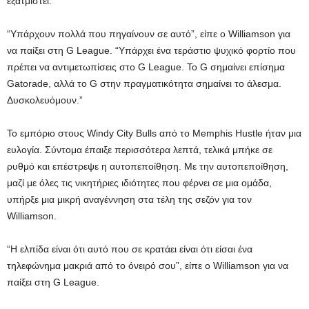
εξατμιστεί.
“Υπάρχουν πολλά που πηγαίνουν σε αυτό”, είπε ο Williamson για
να παίξει στη G League. “Υπάρχει ένα τεράστιο ψυχικό φορτίο που
πρέπει να αντιμετωπίσεις στο G League. Το G σημαίνει επίσημα
Gatorade, αλλά το G στην πραγματικότητα σημαίνει το άλεσμα.
Δυσκολευόμουν.”
Το εμπόριο στους Windy City Bulls από το Memphis Hustle ήταν μια
ευλογία. Σύντομα έπαιξε περισσότερα λεπτά, τελικά μπήκε σε
ρυθμό και επέστρεψε η αυτοπεποίθηση. Με την αυτοπεποίθηση,
μαζί με όλες τις νικητήριες ιδιότητες που φέρνει σε μια ομάδα,
υπήρξε μια μικρή αναγέννηση στα τέλη της σεζόν για τον
Williamson.
“Η ελπίδα είναι ότι αυτό που σε κρατάει είναι ότι είσαι ένα
τηλεφώνημα μακριά από το όνειρό σου”, είπε ο Williamson για να
παίξει στη G League.