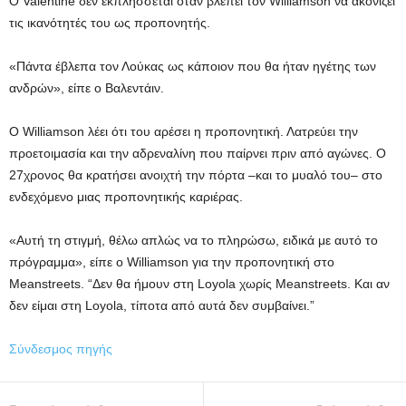
Ο Valentine δεν εκπλήσσεται όταν βλέπει τον Williamson να ακονίζει
τις ικανότητές του ως προπονητής.
«Πάντα έβλεπα τον Λούκας ως κάποιον που θα ήταν ηγέτης των
ανδρών», είπε ο Βαλεντάιν.
Ο Williamson λέει ότι του αρέσει η προπονητική. Λατρεύει την
προετοιμασία και την αδρεναλίνη που παίρνει πριν από αγώνες. Ο
27χρονος θα κρατήσει ανοιχτή την πόρτα –και το μυαλό του– στο
ενδεχόμενο μιας προπονητικής καριέρας.
«Αυτή τη στιγμή, θέλω απλώς να το πληρώσω, ειδικά με αυτό το
πρόγραμμα», είπε ο Williamson για την προπονητική στο
Meanstreets. “Δεν θα ήμουν στη Loyola χωρίς Meanstreets. Και αν
δεν είμαι στη Loyola, τίποτα από αυτά δεν συμβαίνει.”
Σύνδεσμος πηγής