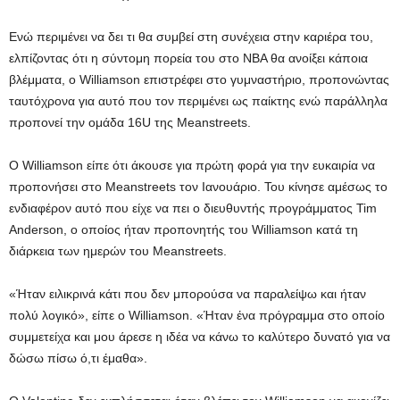
Ενώ περιμένει να δει τι θα συμβεί στη συνέχεια στην καριέρα του,
ελπίζοντας ότι η σύντομη πορεία του στο ΝΒΑ θα ανοίξει κάποια
βλέμματα, ο Williamson επιστρέφει στο γυμναστήριο, προπονώντας
ταυτόχρονα για αυτό που τον περιμένει ως παίκτης ενώ παράλληλα
προπονεί την ομάδα 16U της Meanstreets.
Ο Williamson είπε ότι άκουσε για πρώτη φορά για την ευκαιρία να
προπονήσει στο Meanstreets τον Ιανουάριο. Του κίνησε αμέσως το
ενδιαφέρον αυτό που είχε να πει ο διευθυντής προγράμματος Tim
Anderson, ο οποίος ήταν προπονητής του Williamson κατά τη
διάρκεια των ημερών του Meanstreets.
«Ήταν ειλικρινά κάτι που δεν μπορούσα να παραλείψω και ήταν
πολύ λογικό», είπε ο Williamson. «Ήταν ένα πρόγραμμα στο οποίο
συμμετείχα και μου άρεσε η ιδέα να κάνω το καλύτερο δυνατό για να
δώσω πίσω ό,τι έμαθα».