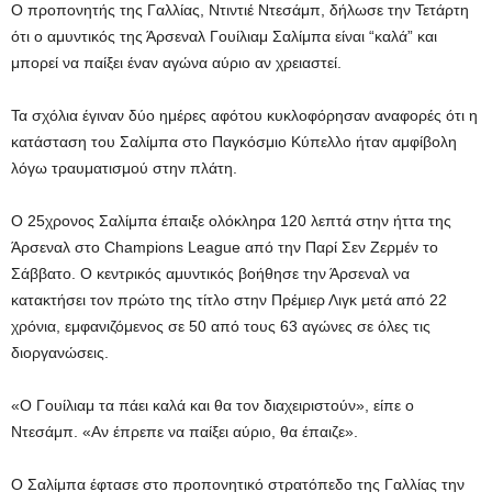
Ο προπονητής της Γαλλίας, Ντιντιέ Ντεσάμπ, δήλωσε την Τετάρτη
ότι ο αμυντικός της Άρσεναλ Γουίλιαμ Σαλίμπα είναι “καλά” και
μπορεί να παίξει έναν αγώνα αύριο αν χρειαστεί.
Τα σχόλια έγιναν δύο ημέρες αφότου κυκλοφόρησαν αναφορές ότι η
κατάσταση του Σαλίμπα στο Παγκόσμιο Κύπελλο ήταν αμφίβολη
λόγω τραυματισμού στην πλάτη.
Ο 25χρονος Σαλίμπα έπαιξε ολόκληρα 120 λεπτά στην ήττα της
Άρσεναλ στο Champions League από την Παρί Σεν Ζερμέν το
Σάββατο. Ο κεντρικός αμυντικός βοήθησε την Άρσεναλ να
κατακτήσει τον πρώτο της τίτλο στην Πρέμιερ Λιγκ μετά από 22
χρόνια, εμφανιζόμενος σε 50 από τους 63 αγώνες σε όλες τις
διοργανώσεις.
«Ο Γουίλιαμ τα πάει καλά και θα τον διαχειριστούν», είπε ο
Ντεσάμπ. «Αν έπρεπε να παίξει αύριο, θα έπαιζε».
Ο Σαλίμπα έφτασε στο προπονητικό στρατόπεδο της Γαλλίας την