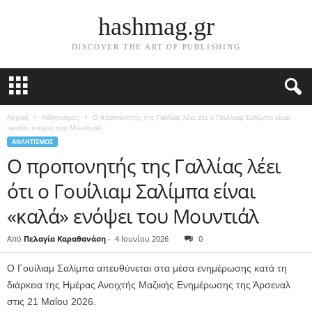
hashmag.gr
DISCOVER THE ART OF PUBLISHING
Αρχική
Αθλητισμος
Ο προπονητής της Γαλλίας λέει ότι ο Γουίλιαμ Σαλίμπα είναι
«καλά» ενόψει του Μουντιάλ
ΑΘΛΗΤΙΣΜΟΣ
Ο προπονητής της Γαλλίας λέει
ότι ο Γουίλιαμ Σαλίμπα είναι
«καλά» ενόψει του Μουντιάλ
Από
Πελαγία Καραθανάση
-
4 Ιουνίου 2026
0
Ο Γουίλιαμ Σαλίμπα απευθύνεται στα μέσα ενημέρωσης κατά τη
διάρκεια της Ημέρας Ανοιχτής Μαζικής Ενημέρωσης της Άρσεναλ
στις 21 Μαΐου 2026.