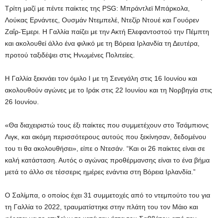
Τρίτη μαζί με πέντε παίκτες της PSG: Μπράντλεϊ Μπάρκολα,
Λούκας Ερνάντες, Ουσμάν Ντεμπελέ, Ντεζίρ Ντουέ και Γουόρεν
Ζαΐρ-Έμερι. Η Γαλλία παίζει με την Ακτή Ελεφαντοστού την Πέμπτη
και ακολουθεί άλλο ένα φιλικό με τη Βόρεια Ιρλανδία τη Δευτέρα,
προτού ταξιδέψει στις Ηνωμένες Πολιτείες.
Η Γαλλία ξεκινάει τον όμιλο I με τη Σενεγάλη στις 16 Ιουνίου και
ακολουθούν αγώνες με το Ιράκ στις 22 Ιουνίου και τη Νορβηγία στις
26 Ιουνίου.
«Θα διαχειριστώ τους έξι παίκτες που συμμετέχουν στο Τσάμπιονς
Λιγκ, και ακόμη περισσότερους αυτούς που ξεκίνησαν, δεδομένου
του τι θα ακολουθήσει», είπε ο Ντεσάν. “Και οι 26 παίκτες είναι σε
καλή κατάσταση. Αυτός ο αγώνας προθέρμανσης είναι το ένα βήμα
μετά το άλλο σε τέσσερις ημέρες ενάντια στη Βόρεια Ιρλανδία.”
Ο Σαλίμπα, ο οποίος έχει 31 συμμετοχές από το ντεμπούτο του για
τη Γαλλία το 2022, τραυματίστηκε στην πλάτη του τον Μάιο και