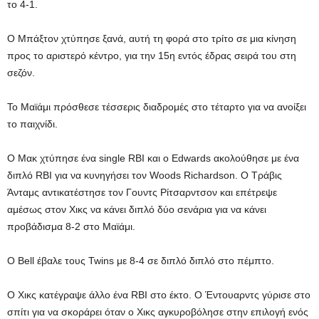
το 4-1.
Ο Μπάξτον χτύπησε ξανά, αυτή τη φορά στο τρίτο σε μια κίνηση
προς το αριστερό κέντρο, για την 15η εντός έδρας σειρά του στη
σεζόν.
Το Μαϊάμι πρόσθεσε τέσσερις διαδρομές στο τέταρτο για να ανοίξει
το παιχνίδι.
Ο Μακ χτύπησε ένα single RBI και ο Edwards ακολούθησε με ένα
διπλό RBI για να κυνηγήσει τον Woods Richardson. Ο Τράβις
Άνταμς αντικατέστησε τον Γουντς Ρίτσαρντσον και επέτρεψε
αμέσως στον Χικς να κάνει διπλό δύο σενάρια για να κάνει
προβάδισμα 8-2 στο Μαϊάμι.
Ο Bell έβαλε τους Twins με 8-4 σε διπλό διπλό στο πέμπτο.
Ο Χικς κατέγραψε άλλο ένα RBI στο έκτο. Ο Έντουαρντς γύρισε στο
σπίτι για να σκοράρει όταν ο Χικς αγκυροβόλησε στην επιλογή ενός