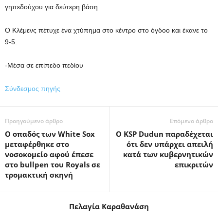
γηπεδούχου για δεύτερη βάση.
Ο Κλέμενς πέτυχε ένα χτύπημα στο κέντρο στο όγδοο και έκανε το
9-5.
-Μέσα σε επίπεδο πεδίου
Σύνδεσμος πηγής
Προηγούμενο άρθρο
Επόμενο άρθρο
Ο οπαδός των White Sox
Ο KSP Dudun παραδέχεται
μεταφέρθηκε στο
ότι δεν υπάρχει απειλή
νοσοκομείο αφού έπεσε
κατά των κυβερνητικών
στο bullpen του Royals σε
επικριτών
τρομακτική σκηνή
Πελαγία Καραθανάση