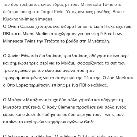
του δύο τρεξίματος εντός έδρας με τους Minnesota Twins στο
δεύτερο inning στο Target Field. Υποχρεωτικές μονάδες: Bruce
Kluckhohn-Imagn images
Ο Owen Caissie χτύπησε ένα δίδυμο homer, ο Liam Hicks είχε τρία
RBI και οι Miami Marlins αποχώρησαν για μια νίκη 9-5 επί των
Minnesota Twins την Τετάρτη το βράδυ στη Μινεάπολη.
Ο Xavier Edwards διπλασίασε, τριπλασίασε, οδήγησε σε ένα σερί
και σημείωσε τρεις σερί για το Μαϊάμι, ισοφαρίζοντας το σετ των
τριών αγώνων με τον ελαστικό αγώνα που ήταν
προγραμματισμένος για το απόγευμα της Πέμπτης. Ο Joe Mack και
ο Otto Lopez τερμάτισαν επίσης με ένα RBI ο καθένας.
Ο Μπάιρον Μπάξτον πέτυχε δύο σόλο γήπεδα και οδήγησε τη
Μινεσότα επιθετικά. Ο Kody Clemens πρόσθεσε ένα σόλο εντός
έδρας και ο Josh Bell οδήγησε σε δύο σερί για τους Twins, των
οποίων το σερί τριών νικηφόρων αγώνων έληξε.
Ο δεξιόχειρας του Marlins, Max Meyer (3-0) επέτρεψε τέσσερις