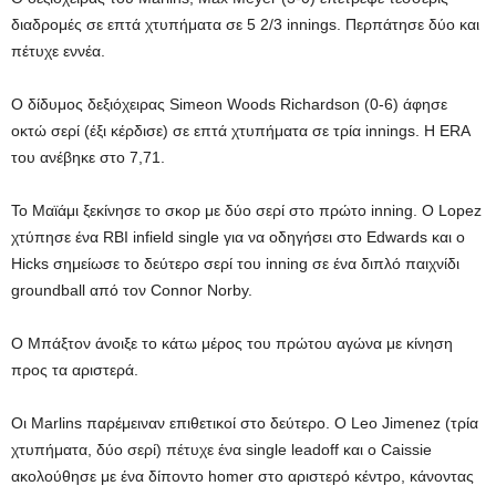
διαδρομές σε επτά χτυπήματα σε 5 2/3 innings. Περπάτησε δύο και
πέτυχε εννέα.
Ο δίδυμος δεξιόχειρας Simeon Woods Richardson (0-6) άφησε
οκτώ σερί (έξι κέρδισε) σε επτά χτυπήματα σε τρία innings. Η ERA
του ανέβηκε στο 7,71.
Το Μαϊάμι ξεκίνησε το σκορ με δύο σερί στο πρώτο inning. Ο Lopez
χτύπησε ένα RBI infield single για να οδηγήσει στο Edwards και ο
Hicks σημείωσε το δεύτερο σερί του inning σε ένα διπλό παιχνίδι
groundball από τον Connor Norby.
Ο Μπάξτον άνοιξε το κάτω μέρος του πρώτου αγώνα με κίνηση
προς τα αριστερά.
Οι Marlins παρέμειναν επιθετικοί στο δεύτερο. Ο Leo Jimenez (τρία
χτυπήματα, δύο σερί) πέτυχε ένα single leadoff και ο Caissie
ακολούθησε με ένα δίποντο homer στο αριστερό κέντρο, κάνοντας