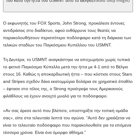
(Εικόνα: Getty Images)
του κατά την ήττα του USMNT από το Βέλγιο
Ο εκφωνητής του FOX Sports, John Strong, προκάλεσε έντονες
αντιδράσεις στο διαδίκτυο, αφού ενθάρρυνε τους θεατές να
παρακολουθήσουν περισσότερο ποδόσφαιρο κατά τη διάρκεια των
τελικών σταδίων του Παγκόσμιου Κυπέλλου του USMNT.
Τη Δευτέρα, το USMNT αναγκάστηκε να αποχωρήσει χωρίς τυπικά
το φετινό Παγκόσμιο Κύπελλο μετά την ήττα με 4-1 από το Βέλγιο
στους 16. Καθώς η αποκαρδιωτική ήττα – που κόστισε στους Stars
and Stripes σχεδόν δέκα εκατομμύρια δολάρια σε χρηματικό έπαθλο
– έφτασε στο τέλος της, ο Strong προέτρεψε τους Αμερικανούς
φιλάθλους να έχουν ανοιχτό μυαλό για το ποδόσφαιρο.
«Αν σας άρεσε αυτό που βλέπετε, υποστηρίξτε την τοπική ομάδα
σας», είπε στα τελευταία λεπτά του αγώνα. “Αυτό δεν χρειάζεται να
είναι το τελευταίο ποδόσφαιρο που παρακολουθείτε για τα επόμενα
τέσσερα χρόνια. Είναι ένα όμορφο άθλημα.”