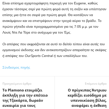
Είναι επίσημα αχαρτογράφητη περιοχή για τον Eugene, καθώς
έχασαν τέσσερις σερί για πρώτη φορά αυτή τη σεζόν και υπέστησαν
επίσης μια ήττα σε σειρά για πρώτη φορά. Θα κοιτάξουν να
ανακάμψουν και να επιστρέψουν στην τροχιά αύριο το βράδυ. Το
πρώτο γήπεδο είναι προγραμματισμένο για τις 7:05 μ.μ. με τον
Λουίς Ντε Λα Τόρε στο ανάχωμα για τον Έμς.
Οι απόψεις που εκφράζονται σε αυτό το δελτίο τύπου είναι αυτές του
οργανισμού έκδοσης και δεν αντικατοπτρίζουν απαραίτητα τις σκέψεις
ή απόψεις του OurSports Central ή των υπαλλήλων του.
Σύνδεσμος πηγής
Προηγούμενο άρθρο
Επόμενο άρθρο
Το Plamono ετοιμάζει
Ο πρίγκιπας Άντριου
έκπληξη για την επέτειο
κερδίζει εισόδημα με
της Τζακάρτα, δωρεάν
υπενοικίαση βίλας,
ευκαιρία για τους
αναφέρει η έκθεση