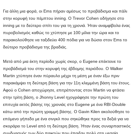
Για άλλη μια φορά, οι Ems πήραν αμέσως το προβάδισμα και πάλι
στην κορυφή του πέμπτου inning. Ο Trevor Cohen οδήγησε στο
inning με το δεύτερο σπίτι του για τη χρονιά. Ήταν αναμφίβολα ένας
πυροβολισμός καθώς το χτύπησε με 100 μίλια την ώρα και το
παρακολούθησε να ταξιδεύει 400 πόδια για να δώσει στον Ems το
δεύτερο προβάδισμα της βραδιάς.
Μετά από μια έκτη περίοδο χωρίς σκορ, ο Eugene επέκτεινε το
προβάδισμά του στην κορυφή της έβδομης περιόδου. Ο Walker
Martin χτύπησε έναν πύραυλο μέχρι τη μέση με έναν έξω πριν
παρακάμψει τη δεύτερη βάση για την 11η κλεμμένη βάση του έτους.
Αφού ο Cohen αποχώρησε, επιτρέποντας στον Martin να φτάσει
στην τρίτη βάση, ο Jhonny Level ηχογράφησε την πρώτη του
επιτυχία εκτός βάσης της χρονιάς στο Eugene με ένα RBI-Double
κάτω από την πρώτη γραμμή βάσης. Ο Gavin Kilen ακολούθησε το
επόμενο γήπεδο με ένα σινγκλ που σηκώθηκε προς τα δεξιά για να
σκοράρει το Level από τη δεύτερη βάση. Ήταν ένας συναρπαστικός
συνδυασμός των δύο παικτών που έπαιξαν πολύ στη μεσαία