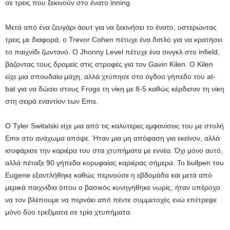
σε τρεις που ξεκινούν στο ένατο inning.
Μετά από ένα ζευγάρι άουτ για να ξεκινήσει το ένατο, υστερώντας
τρεις με διαφορά, ο Trevor Cohen πέτυχε ένα διπλό για να κρατήσει
το παιχνίδι ζωντανό. Ο Jhonny Level πέτυχε ένα σινγκλ στο infield,
βάζοντας τους δρομείς στις στροφές για τον Gavin Kilen. Ο Kilen
είχε μια σπουδαία μάχη, αλλά χτύπησε στο όγδοο γήπεδο του at-
bat για να δώσει στους Frogs τη νίκη με 8-5 καθώς κέρδισαν τη νίκη
στη σειρά εναντίον των Ems.
Ο Tyler Switalski είχε μια από τις καλύτερες εμφανίσεις του με στολή
Ems στο ανάχωμα απόψε. Ήταν μια μη απόφαση για εκείνον, αλλά
ισοφάρισε την καριέρα του στα χτυπήματα με εννέα. Όχι μόνο αυτό,
αλλά πέταξε 90 γήπεδα κορυφαίας καριέρας σήμερα. Το bullpen του
Eugene εξαντλήθηκε καθώς περνούσε η εβδομάδα και μετά από
μερικά παιχνίδια όπου ο βασικός κυνηγήθηκε νωρίς, ήταν υπέροχο
να τον βλέπουμε να περνάει από πέντε συμμετοχές ενώ επέτρεψε
μόνο δύο τρεξίματα σε τρία χτυπήματα.