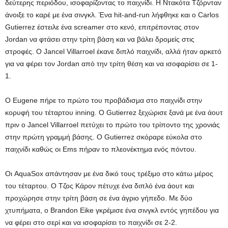
δεύτερης περιόδου, ισοφαρίζοντας το παιχνίδι. Η Ντακότα Τζόρνταν
άνοιξε το καρέ με ένα σινγκλ. Ένα hit-and-run λήφθηκε και ο Carlos
Gutierrez έστειλε ένα screamer στο κενό, επιτρέποντας στον
Jordan να φτάσει στην τρίτη βάση και να βάλει δρομείς στις
στροφές. Ο Jancel Villarroel έκανε διπλό παιχνίδι, αλλά ήταν αρκετό
για να φέρει τον Jordan από την τρίτη θέση και να ισοφαρίσει σε 1-
1.
Ο Eugene πήρε το πρώτο του προβάδισμα στο παιχνίδι στην
κορυφή του τέταρτου inning. Ο Gutierrez ξεχώρισε ξανά με ένα άουτ
πριν ο Jancel Villarroel πετύχει το πρώτο του τρίποντο της χρονιάς
στην πρώτη γραμμή βάσης. Ο Gutierrez σκόραρε εύκολα στο
παιχνίδι καθώς οι Ems πήραν το πλεονέκτημα ενός πόντου.
Οι AquaSox απάντησαν με ένα δικό τους τρέξιμο στο κάτω μέρος
του τέταρτου. Ο Τζος Κάρον πέτυχε ένα διπλό ένα άουτ και
προχώρησε στην τρίτη βάση σε ένα άγριο γήπεδο. Με δύο
χτυπήματα, ο Brandon Eike γκρέμισε ένα σινγκλ εντός γηπέδου για
να φέρει στο σερί και να ισοφαρίσει το παιχνίδι σε 2-2.