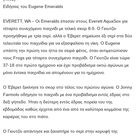
Ειδήσεις του Eugene Emeralds
EVERETT, WA – Οι Emeralds έπεσαν στους Everett AquaSox για
τέταρτο συνεχόμενο παιχνίδι με τελικό σκορ 8-5. Ο Γιουτζίν
προηγήθηκε με τρία σερί, αλλά ο Έβερετ σημείωσε έξι σερί στα δύο
τελευταία του παιχνίδια για να εξασφαλίσει τη νίκη. Ο Eugene
υπέστη την πρώτη του ήττα σε σειρά φέτος, όταν αντιμετώπισαν
τους Frogs για τέταρτο συνεχόμενο παιχνίδι. Ο Γιουτζίν είναι τώρα
37-18 στο πρώτο ημίχρονο και έχει προβάδισμα οκτώ αγώνων με
μόνο έντεκα παιχνίδια να απομένουν για το ημίχρονο.
Ο Έβερετ ξεκίνησε το σκορ στο τέλος του πρώτου αγώνα. Ο Jonny
Farmolo οδήγησε το παιχνίδι με ένα προβάδισμα εντός έδρας στο
δεξί γήπεδο. Ήταν η δεύτερη εντός έδρας πορεία του της
εβδομάδας καθώς έρχεται από ένα από τα καλύτερα κομμάτια της
καριέρας του στο πιάτο.
Ο Γιουτζίν απάντησε και ξαναπήρε το σερί στην κορυφή της