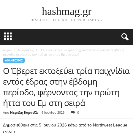
hashmag.gr
DISCOVER THE ART OF PUBLISHING
Αρχική
Αθλητισμος
Ο Έβερετ εκτοξεύει τρία παιχνίδια εντός έδρας στην έβδομη
περίοδο, φέρνοντας την πρώτη ήττα του Εμ στη σειρά
ΑΘΛΗΤΙΣΜΟΣ
Ο Έβερετ εκτοξεύει τρία παιχνίδια
εντός έδρας στην έβδομη
περίοδο, φέρνοντας την πρώτη
ήττα του Εμ στη σειρά
Από
Νεφέλη Καρατζά
-
6 Ιουνίου 2026
0
Δημοσιεύθηκε στις 5 Ιουνίου 2026 κάτω από το Northwest League
(NWL)