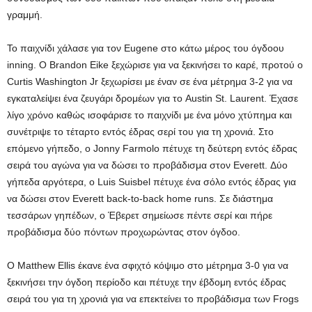
γραμμή.
Το παιχνίδι χάλασε για τον Eugene στο κάτω μέρος του όγδοου
inning. Ο Brandon Eike ξεχώρισε για να ξεκινήσει το καρέ, προτού ο
Curtis Washington Jr ξεχωρίσει με έναν σε ένα μέτρημα 3-2 για να
εγκαταλείψει ένα ζευγάρι δρομέων για το Austin St. Laurent. Έχασε
λίγο χρόνο καθώς ισοφάρισε το παιχνίδι με ένα μόνο χτύπημα και
συνέτριψε το τέταρτο εντός έδρας σερί του για τη χρονιά. Στο
επόμενο γήπεδο, ο Jonny Farmolo πέτυχε τη δεύτερη εντός έδρας
σειρά του αγώνα για να δώσει το προβάδισμα στον Everett. Δύο
γήπεδα αργότερα, ο Luis Suisbel πέτυχε ένα σόλο εντός έδρας για
να δώσει στον Everett back-to-back home runs. Σε διάστημα
τεσσάρων γηπέδων, ο Έβερετ σημείωσε πέντε σερί και πήρε
προβάδισμα δύο πόντων προχωρώντας στον όγδοο.
Ο Matthew Ellis έκανε ένα σφιχτό κόψιμο στο μέτρημα 3-0 για να
ξεκινήσει την όγδοη περίοδο και πέτυχε την έβδομη εντός έδρας
σειρά του για τη χρονιά για να επεκτείνει το προβάδισμα των Frogs