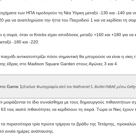
στοιχήματα των ΗΠΑ τιμολογούν τη Νέα Υόρκη μεταξύ -130 και -140 για
0 για να αναπληρώσει την ήττα του Παιχνιδιού 1 και να κερδίσει τη σειρ
ι η σειρά, όταν οι Knicks είχαν αποδόσεις μεταξύ +160 και +180 για να 
εταξύ -180 και -220.
παιχνίδι αντικατοπτρίζει πόσο σημαντική θα μπορούσε να είναι η νίκη τη
 της έδρας στο Madison Square Garden στους Αγώνες 3 και 4.
(Εικόνα: Φωτογραφία από τον Nathaniel S. Butler/NBAE μέσω Getty
 στο Game 1
 μοιράζονται το ίδιο συναίσθημα με τους δημιουργούς πιθανοτήτων σχε
 63 τοις εκατό πιθανότητες να κερδίσουν τη σειρά. Τώρα οι Νικς έχουν 
α τα περισσότερα τρία πρώτα τρίμηνα το βράδυ της Τετάρτης, προκαλ
πό εννέα ημέρες ανάπαυσης.