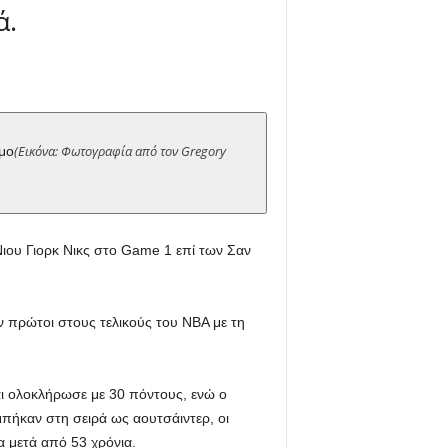
ά.
(Εικόνα: Φωτογραφία από τον Gregory
όμο
Νιου Γιορκ Νικς στο Game 1 επί των Σαν
ν πρώτοι στους τελικούς του ΝΒΑ με τη
αι ολοκλήρωσε με 30 πόντους, ενώ ο
πήκαν στη σειρά ως αουτσάιντερ, οι
 μετά από 53 χρόνια.