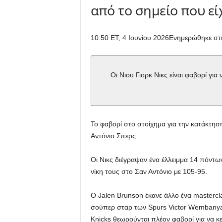
από το σημείο που εί
10:50 ET, 4 Ιουνίου 2026
Ενημερώθηκε στις
Οι Νιου Γιορκ Νικς είναι φαβορί γι
Το φαβορί στο στοίχημα για την κατάκτησ
Αντόνιο Σπερς.
Οι Νικς διέγραψαν ένα έλλειμμα 14 πόντω
νίκη τους στο Σαν Αντόνιο με 105-95.
Ο Jalen Brunson έκανε άλλο ένα mastercl
σούπερ σταρ των Spurs Victor Wembanyam
Knicks θεωρούνται πλέον φαβορί για να κ