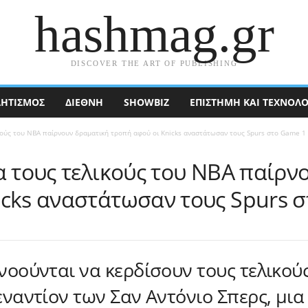
hashmag.gr
DISCOVER THE ART OF PUBLISHING
ΗΤΙΣΜΟΣ
ΔΙΕΘΝΉ
SHOWBIZ
ΕΠΙΣΤΉΜΗ ΚΑΙ ΤΕΧΝΟΛΟ
ικούς του NBA παίρνουν δραματική τροπή αφού οι Knicks αναστάτωσαν τους Spurs στο Game 1
α τους τελικούς του NBA παίρν
icks αναστάτωσαν τους Spurs 
υνοούνται να κερδίσουν τους τελικού
 εναντίον των Σαν Αντόνιο Σπερς, μι