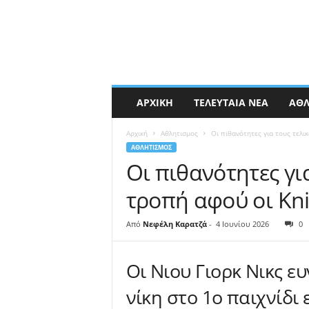
ΑΡΧΙΚΉ
ΤΕΛΕΥΤΑΊΑ ΝΈΑ
ΑΘΛ
Αρχική
Αθλητισμος
Οι πιθανότητες για τους τελ
ΑΘΛΗΤΙΣΜΟΣ
Οι πιθανότητες γι
τροπή αφού οι Kn
Από
Νεφέλη Καρατζά
-
4 Ιουνίου 2026
0
Οι Νιου Γιορκ Νικς ε
νίκη στο 1ο παιχνίδι