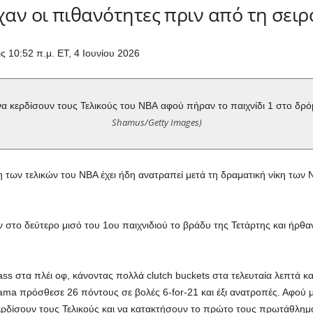
χαν οι πιθανότητες πριν από τη σειρ
 10:52 π.μ. ET, 4 Ιουνίου 2026
α να κερδίσουν τους Τελικούς του ΝΒΑ αφού πήραν το παιχνίδι 1 στο δρ
Shamus/Getty Images)
η των τελικών του NBA έχει ήδη ανατραπεί μετά τη δραματική νίκη των 
ν στο δεύτερο μισό του 1ου παιχνιδιού το βράδυ της Τετάρτης και ήρθα
ass στα πλέι οφ, κάνοντας πολλά clutch buckets στα τελευταία λεπτά κ
a πρόσθεσε 26 πόντους σε βολές 6-for-21 και έξι ανατροπές. Αφού μ
ερδίσουν τους Τελικούς και να κατακτήσουν το πρώτο τους πρωτάθλημα