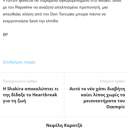
«Turco» φαίνεται να παραμένει αγκυροβολημένο στο Μεξικό, αλλά
με τον Riquelme να αναζητά απελπισμένο προπονητή, μια
απευθείας κλήση από τον Don Torcuato μπορεί πάντα να
ενεργοποιήσει ξανά την ελπίδα.
BP
Σύνδεσμος πηγής
Προηγούμενο άρθρο
Επόμενο άρθρο
Η Shakira αποκαλύπτει τι
Αυτό το νέο χάπι διαβήτη
της δίδαξε το Heartbreak
καίει λίπος χωρίς τα
για τη ζωή
μειονεκτήματα του
Ozempic
Νεφέλη Καρατζά