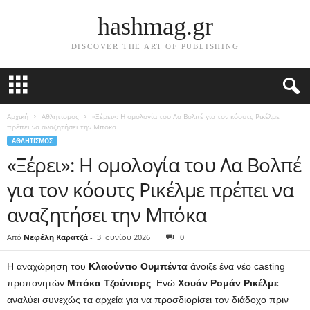
hashmag.gr
DISCOVER THE ART OF PUBLISHING
Αρχική
Αθλητισμος
«Ξέρει»: Η ομολογία του Λα Βολπέ για τον κόουτς Ρικέλμε
πρέπει να αναζητήσει την Μπόκα
ΑΘΛΗΤΙΣΜΟΣ
«Ξέρει»: Η ομολογία του Λα Βολπέ
για τον κόουτς Ρικέλμε πρέπει να
αναζητήσει την Μπόκα
Από
Νεφέλη Καρατζά
-
3 Ιουνίου 2026
0
Η αναχώρηση του
Κλαούντιο Ουμπέντα
άνοιξε ένα νέο casting
προπονητών
Μπόκα Τζούνιορς
. Ενώ
Χουάν Ρομάν Ρικέλμε
αναλύει συνεχώς τα αρχεία για να προσδιορίσει τον διάδοχο πριν