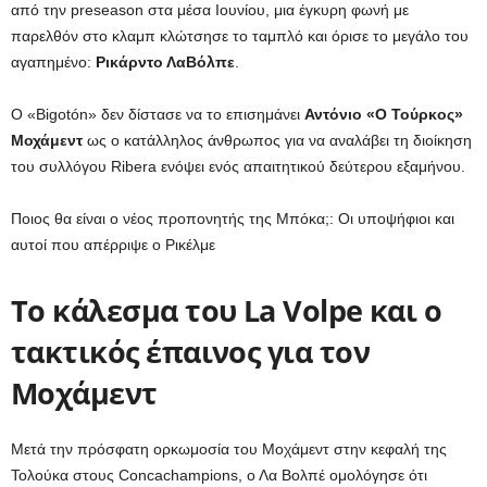
από την preseason στα μέσα Ιουνίου, μια έγκυρη φωνή με
παρελθόν στο κλαμπ κλώτσησε το ταμπλό και όρισε το μεγάλο του
αγαπημένο:
Ρικάρντο ΛαΒόλπε
.
Ο «Bigotón» δεν δίστασε να το επισημάνει
Αντόνιο «Ο Τούρκος»
Μοχάμεντ
ως ο κατάλληλος άνθρωπος για να αναλάβει τη διοίκηση
του συλλόγου Ribera ενόψει ενός απαιτητικού δεύτερου εξαμήνου.
Ποιος θα είναι ο νέος προπονητής της Μπόκα;: Οι υποψήφιοι και
αυτοί που απέρριψε ο Ρικέλμε
Το κάλεσμα του La Volpe και ο
τακτικός έπαινος για τον
Μοχάμεντ
Μετά την πρόσφατη ορκωμοσία του Μοχάμεντ στην κεφαλή της
Τολούκα στους Concachampions, ο Λα Βολπέ ομολόγησε ότι