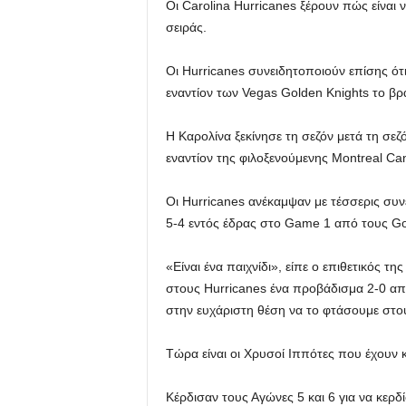
Οι Carolina Hurricanes ξέρουν πώς είναι 
σειράς.
Οι Hurricanes συνειδητοποιούν επίσης ότ
εναντίον των Vegas Golden Knights το βρ
Η Καρολίνα ξεκίνησε τη σεζόν μετά τη σεζ
εναντίον της φιλοξενούμενης Montreal Ca
Οι Hurricanes ανέκαμψαν με τέσσερις συνε
5-4 εντός έδρας στο Game 1 από τους Gol
«Είναι ένα παιχνίδι», είπε ο επιθετικός τ
στους Hurricanes ένα προβάδισμα 2-0 απ
στην ευχάριστη θέση να το φτάσουμε στου
Τώρα είναι οι Χρυσοί Ιππότες που έχουν κ
Κέρδισαν τους Αγώνες 5 και 6 για να κερ