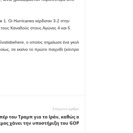
 1. Οι Hurricanes κέρδισαν 3-2 στην
 τους Καναδούς στους Αγώνες 4 και 5.
 Gostisbehere, ο οποίος σημείωσε ένα γκολ
οίως, σε εκείνο το πρώτο παιχνίδι (κόντρα
Επόμενο άρθρο
έρ του Τραμπ για το Ιράν, καθώς ο
μος χάνει την υποστήριξη του GOP