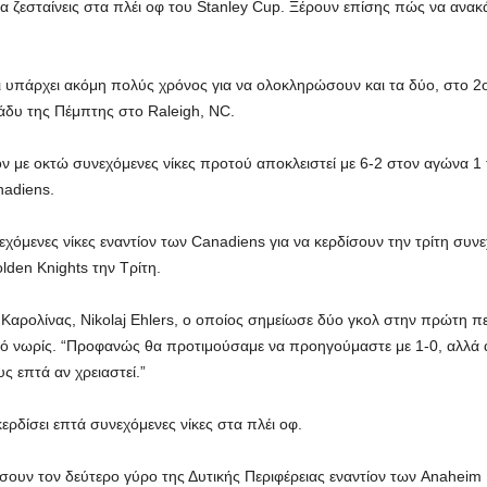
να ζεσταίνεις στα πλέι οφ του Stanley Cup. Ξέρουν επίσης πώς να ανα
ι υπάρχει ακόμη πολύς χρόνος για να ολοκληρώσουν και τα δύο, στο 2ο 
άδυ της Πέμπτης στο Raleigh, NC.
όν με οκτώ συνεχόμενες νίκες προτού αποκλειστεί με 6-2 στον αγώνα 1 
nadiens.
χόμενες νίκες εναντίον των Canadiens για να κερδίσουν την τρίτη συνε
den Knights την Τρίτη.
ης Καρολίνας, Nikolaj Ehlers, ο οποίος σημείωσε δύο γκολ στην πρώτη π
ό νωρίς. “Προφανώς θα προτιμούσαμε να προηγούμαστε με 1-0, αλλά απ
ς επτά αν χρειαστεί.”
ερδίσει επτά συνεχόμενες νίκες στα πλέι οφ.
δίσουν τον δεύτερο γύρο της Δυτικής Περιφέρειας εναντίον των Anaheim