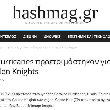
hashmag.gr
DISCOVER THE ART OF PUBLISHING
ΗΤΙΣΜΟΣ
ΔΙΕΘΝΉ
SHOWBIZ
ΕΠΙΣΤΉΜΗ ΚΑΙ ΤΕΧΝΟΛΟ
προετοιμάστηκαν για ένα μεγάλο σερί κόντρα στους Golden Knights
Hurricanes προετοιμάστηκαν γι
den Knights
0
, Η.Π.Α. Ο αριστερός πτέρυγας της Carolina Hurricanes, Nikolaj Ehlers
κα των Golden Knights των Vegas, Carter Hart (79) στον πρώτο αγώνα
Nathan Ray Seebeck-Imagn Images