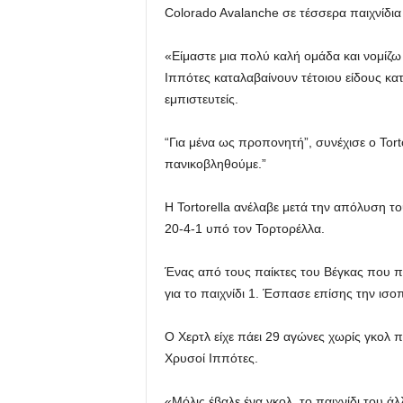
Colorado Avalanche σε τέσσερα παιχνίδια
«Είμαστε μια πολύ καλή ομάδα και νομίζω
Ιππότες καταλαβαίνουν τέτοιου είδους κατ
εμπιστευτείς.
“Για μένα ως προπονητή”, συνέχισε ο Tort
πανικοβληθούμε.”
Η Tortorella ανέλαβε μετά την απόλυση τ
20-4-1 υπό τον Τορτορέλλα.
Ένας από τους παίκτες του Βέγκας που πήρ
για το παιχνίδι 1. Έσπασε επίσης την ισο
Ο Χερτλ είχε πάει 29 αγώνες χωρίς γκολ 
Χρυσοί Ιππότες.
«Μόλις έβαλε ένα γκολ, το παιχνίδι του άλ