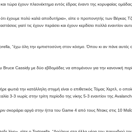
 και τώρα έχουν πλεονέκτημα εντός έδρας έναντι της κορυφαίας ομάδα
 ότι έχουμε πολύ καλά αποδυτήρια», είπε ο προπονητής των Βέγκας Τζ
αστάσεις γιατί τις έχουν περάσει και έχουν κερδίσει πολλά εναντίον α
orella, “έχω όλη την εμπιστοσύνη στον κόσμο. Όπου κι αν πάνε αυτές 
ου Bruce Cassidy με δύο εβδομάδες να απομένουν για την κανονική πε
ε φωτιά την κατάλληλη στιγμή είναι ο επιθετικός Τόμας Χερτλ, ο οποί
παλία 3-3 νωρίς στην τρίτη περίοδο της νίκης 5-3 εναντίον της Avalan
πριν σκοράρει αργά στην ήττα του Game 4 από τους Ντακς στις 10 Μαΐο
λαξε λίγο», είπε ο Tortorella. “Δούλευε στα άλλα μέρη του παιχνιδιού 