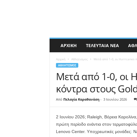
ΑΡΧΙΚΉ
ΤΕΛΕΥΤΑΊΑ ΝΈΑ
ΑΘΛ
Αρχική
Αθλητισμος
Μετά από 1-0, οι Hurricanes 
ΑΘΛΗΤΙΣΜΟΣ
Μετά από 1-0, οι 
κόντρα στους Gol
Από
Πελαγία Καραθανάση
-
3 Ιουνίου 2026
2 Ιουνίου 2026; Raleigh, Βόρεια Καρολίνα
πρώτη περίοδο ενάντια στον τερματοφύλα
Lenovo Center. Υποχρεωτικές μονάδες: 