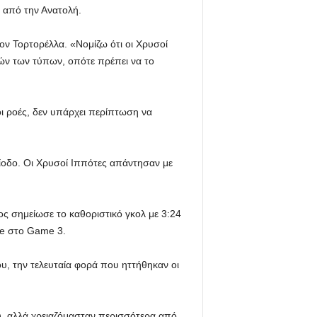
ς από την Ανατολή.
ον Τορτορέλλα. «Νομίζω ότι οι Χρυσοί
υτών των τύπων, οπότε πρέπει να το
οι ροές, δεν υπάρχει περίπτωση να
ρίοδο. Οι Χρυσοί Ιππότες απάντησαν με
ος σημείωσε το καθοριστικό γκολ με 3:24
che στο Game 3.
υ, την τελευταία φορά που ηττήθηκαν οι
του, αλλά χρειαζόμασταν περισσότερα από