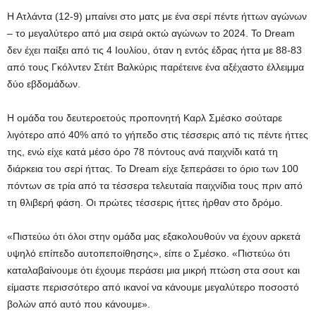
Η Ατλάντα (12-9) μπαίνει στο ματς με ένα σερί πέντε ήττων αγώνων
– το μεγαλύτερο από μια σειρά οκτώ αγώνων το 2024. Το Dream
δεν έχει παίξει από τις 4 Ιουλίου, όταν η εντός έδρας ήττα με 88-83
από τους Γκόλντεν Στέιτ Βαλκύρις παρέτεινε ένα αξέχαστο έλλειμμα
δύο εβδομάδων.
Η ομάδα του δευτεροετούς προπονητή Καρλ Σμέσκο σούταρε
λιγότερο από 40% από το γήπεδο στις τέσσερις από τις πέντε ήττες
της, ενώ είχε κατά μέσο όρο 78 πόντους ανά παιχνίδι κατά τη
διάρκεια του σερί ήττας. Το Dream είχε ξεπεράσει το όριο των 100
πόντων σε τρία από τα τέσσερα τελευταία παιχνίδια τους πριν από
τη θλιβερή φάση. Οι πρώτες τέσσερις ήττες ήρθαν στο δρόμο.
«Πιστεύω ότι όλοι στην ομάδα μας εξακολουθούν να έχουν αρκετά
υψηλό επίπεδο αυτοπεποίθησης», είπε ο Σμέσκο. «Πιστεύω ότι
καταλαβαίνουμε ότι έχουμε περάσει μια μικρή πτώση στα σουτ και
είμαστε περισσότερο από ικανοί να κάνουμε μεγαλύτερο ποσοστό
βολών από αυτό που κάνουμε».