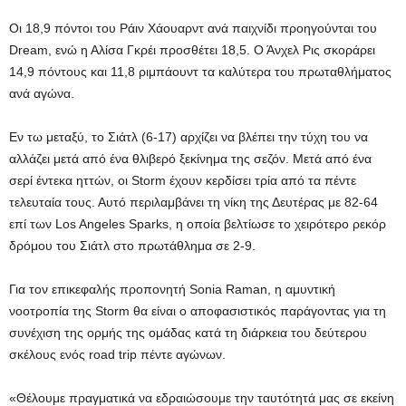
Οι 18,9 πόντοι του Ράιν Χάουαρντ ανά παιχνίδι προηγούνται του
Dream, ενώ η Αλίσα Γκρέι προσθέτει 18,5. Ο Άνχελ Ρις σκοράρει
14,9 πόντους και 11,8 ριμπάουντ τα καλύτερα του πρωταθλήματος
ανά αγώνα.
Εν τω μεταξύ, το Σιάτλ (6-17) αρχίζει να βλέπει την τύχη του να
αλλάζει μετά από ένα θλιβερό ξεκίνημα της σεζόν. Μετά από ένα
σερί έντεκα ηττών, οι Storm έχουν κερδίσει τρία από τα πέντε
τελευταία τους. Αυτό περιλαμβάνει τη νίκη της Δευτέρας με 82-64
επί των Los Angeles Sparks, η οποία βελτίωσε το χειρότερο ρεκόρ
δρόμου του Σιάτλ στο πρωτάθλημα σε 2-9.
Για τον επικεφαλής προπονητή Sonia Raman, η αμυντική
νοοτροπία της Storm θα είναι ο αποφασιστικός παράγοντας για τη
συνέχιση της ορμής της ομάδας κατά τη διάρκεια του δεύτερου
σκέλους ενός road trip πέντε αγώνων.
«Θέλουμε πραγματικά να εδραιώσουμε την ταυτότητά μας σε εκείνη